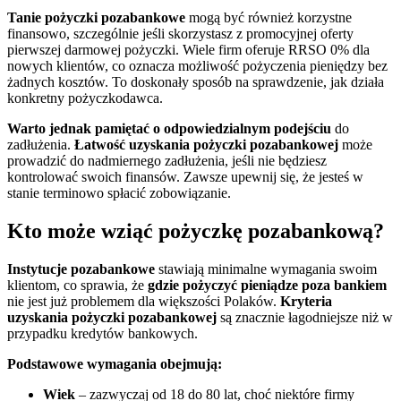
Tanie pożyczki pozabankowe
mogą być również korzystne
finansowo, szczególnie jeśli skorzystasz z promocyjnej oferty
pierwszej darmowej pożyczki. Wiele firm oferuje RRSO 0% dla
nowych klientów, co oznacza możliwość pożyczenia pieniędzy bez
żadnych kosztów. To doskonały sposób na sprawdzenie, jak działa
konkretny pożyczkodawca.
Warto jednak pamiętać o odpowiedzialnym podejściu
do
zadłużenia.
Łatwość uzyskania pożyczki pozabankowej
może
prowadzić do nadmiernego zadłużenia, jeśli nie będziesz
kontrolować swoich finansów. Zawsze upewnij się, że jesteś w
stanie terminowo spłacić zobowiązanie.
Kto może wziąć pożyczkę pozabankową?
Instytucje pozabankowe
stawiają minimalne wymagania swoim
klientom, co sprawia, że
gdzie pożyczyć pieniądze poza bankiem
nie jest już problemem dla większości Polaków.
Kryteria
uzyskania pożyczki pozabankowej
są znacznie łagodniejsze niż w
przypadku kredytów bankowych.
Podstawowe wymagania obejmują:
Wiek
– zazwyczaj od 18 do 80 lat, choć niektóre firmy