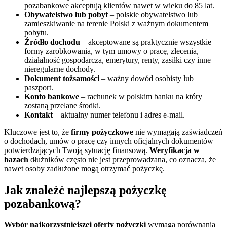
pozabankowe akceptują klientów nawet w wieku do 85 lat.
Obywatelstwo lub pobyt
– polskie obywatelstwo lub
zamieszkiwanie na terenie Polski z ważnym dokumentem
pobytu.
Źródło dochodu
– akceptowane są praktycznie wszystkie
formy zarobkowania, w tym umowy o pracę, zlecenia,
działalność gospodarcza, emerytury, renty, zasiłki czy inne
nieregularne dochody.
Dokument tożsamości
– ważny dowód osobisty lub
paszport.
Konto bankowe
– rachunek w polskim banku na który
zostaną przelane środki.
Kontakt
– aktualny numer telefonu i adres e-mail.
Kluczowe jest to, że
firmy pożyczkowe
nie wymagają zaświadczeń
o dochodach, umów o pracę czy innych oficjalnych dokumentów
potwierdzających Twoją sytuację finansową.
Weryfikacja w
bazach
dłużników często nie jest przeprowadzana, co oznacza, że
nawet osoby zadłużone mogą otrzymać pożyczkę.
Jak znaleźć najlepszą pożyczkę
pozabankową?
Wybór najkorzystniejszej oferty pożyczki
wymaga porównania