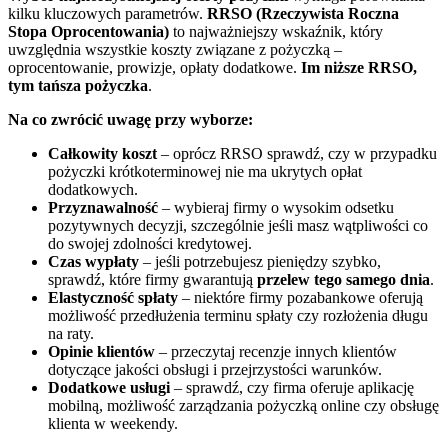
kilku kluczowych parametrów.
RRSO (Rzeczywista Roczna
Stopa Oprocentowania)
to najważniejszy wskaźnik, który
uwzględnia wszystkie koszty związane z pożyczką –
oprocentowanie, prowizje, opłaty dodatkowe.
Im niższe RRSO,
tym tańsza pożyczka
.
Na co zwrócić uwagę przy wyborze:
Całkowity koszt
– oprócz RRSO sprawdź, czy w przypadku
pożyczki krótkoterminowej nie ma ukrytych opłat
dodatkowych.
Przyznawalność
– wybieraj firmy o wysokim odsetku
pozytywnych decyzji, szczególnie jeśli masz wątpliwości co
do swojej zdolności kredytowej.
Czas wypłaty
– jeśli potrzebujesz pieniędzy szybko,
sprawdź, które firmy gwarantują
przelew tego samego dnia
.
Elastyczność spłaty
– niektóre firmy pozabankowe oferują
możliwość przedłużenia terminu spłaty czy rozłożenia długu
na raty.
Opinie klientów
– przeczytaj recenzje innych klientów
dotyczące jakości obsługi i przejrzystości warunków.
Dodatkowe usługi
– sprawdź, czy firma oferuje aplikację
mobilną, możliwość zarządzania pożyczką online czy obsługę
klienta w weekendy.