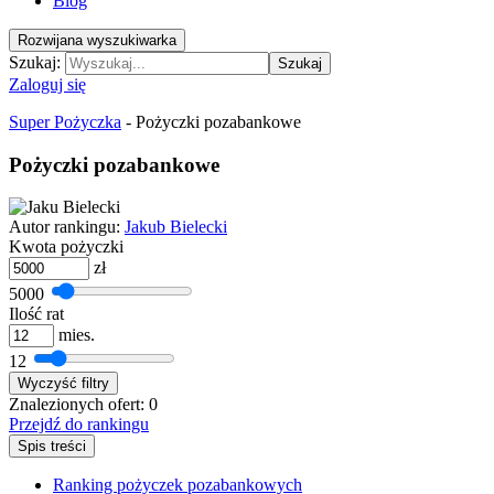
Blog
Rozwijana wyszukiwarka
Szukaj:
Szukaj
Zaloguj się
Super Pożyczka
-
Pożyczki pozabankowe
Pożyczki pozabankowe
Autor rankingu:
Jakub Bielecki
Kwota pożyczki
zł
5000
Ilość rat
mies.
12
Wyczyść filtry
Znalezionych ofert:
0
Przejdź do rankingu
Spis treści
Ranking pożyczek pozabankowych