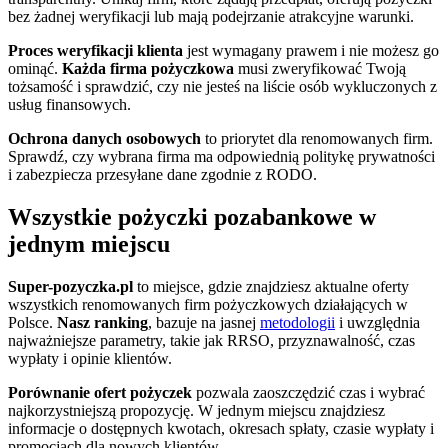
bez żadnej weryfikacji lub mają podejrzanie atrakcyjne warunki.
Proces weryfikacji klienta
jest wymagany prawem i nie możesz go
ominąć.
Każda firma pożyczkowa
musi zweryfikować Twoją
tożsamość i sprawdzić, czy nie jesteś na liście osób wykluczonych z
usług finansowych.
Ochrona danych osobowych
to priorytet dla renomowanych firm.
Sprawdź, czy wybrana firma ma odpowiednią politykę prywatności
i zabezpiecza przesyłane dane zgodnie z RODO.
Wszystkie pożyczki pozabankowe w
jednym miejscu
Super-pozyczka.pl
to miejsce, gdzie znajdziesz aktualne oferty
wszystkich renomowanych firm pożyczkowych działających w
Polsce.
Nasz ranking
, bazuje na jasnej
metodologii
i uwzględnia
najważniejsze parametry, takie jak RRSO, przyznawalność, czas
wypłaty i opinie klientów.
Porównanie ofert pożyczek
pozwala zaoszczędzić czas i wybrać
najkorzystniejszą propozycję. W jednym miejscu znajdziesz
informacje o dostępnych kwotach, okresach spłaty, czasie wypłaty i
promocjach dla nowych klientów.