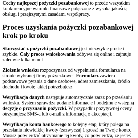
Cechy najlepszej pożyczki pozabankowej
to przede wszystkim
konkurencyjne warunki finansowe połączone z wysoką jakością
obsługi i przejrzystymi zasadami współpracy.
Proces uzyskania pożyczki pozabankowej
krok po kroku
Skorzystać z pożyczki pozabankowej
jest niezwykle proste i
szybkie.
Cały proces wnioskowania
odbywa się online i zajmuje
zaledwie kilka minut.
Złożenie wniosku
rozpoczynasz od wypełnienia formularza na
stronie wybranej firmy pożyczkowej.
Formularz
zawiera
podstawowe pytania o dane osobowe, adres zamieszkania, źródło
dochodu i kwotę jakiej potrzebujesz.
Weryfikacja danych
następuje automatycznie zaraz po przesłaniu
wniosku. System sprawdza podane informacje i podejmuje wstępną
decyzję o przyznaniu pożyczki
. W przypadku pozytywnej oceny
otrzymujesz SMS-a lub e-mail z informacją o akceptacji.
Weryfikacja konta bankowego
to kolejny etap, który polega na
przesłaniu niewielkiej kwoty (zazwyczaj 1 grosz) na Twoje konto.
Musisz potwierdzić otrzymanie tej kwoty, co potwierdza, że jesteś