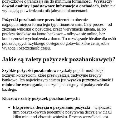
pożyczkowe ograniczają się do minimum formalności.
Wystarczy
dowód osobisty i podstawowe informacje o dochodach
, które nie
wymagają potwierdzania oficjalnymi dokumentami.
Pożyczki pozabankowe przez internet
to obecnie
najpopularniejsza forma tego typu finansowania. Cały proces – od
złożenia wniosku o pożyczkę, przez weryfikację klienta, aż po
przelew środków na konto bankowe – odbywa się online, bez
konieczności wychodzenia z domu. To rozwiązanie idealne dla osób
potrzebujących szybkiego dostępu do gotówki, które cenią sobie
wygodę i oszczędność czasu.
Jakie są zalety pożyczek pozabankowych?
Szybkie pożyczki pozabankowe
zyskały popularność dzięki
licznym korzyściom, które przewyższają tradycyjne kredyty
bankowe. Ich największym atutem jest
wysoka przyznawalność i
minimalne wymagania
, co czyni je dostępnymi praktycznie dla
każdego.
Kluczowe zalety pożyczek pozabankowych:
Ekspresowa decyzja o przyznaniu pożyczki
– większość
firm pożyczkowych podejmuje pozytywną decyzję w ciągu
kilku minut od złożenia wniosku. Process weryfikacji jest