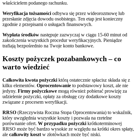
właścicielem podanego rachunku.
Weryfikacja tożsamości
odbywa się przez wideorozmowę lub
przesłanie zdjęcia dowodu osobistego. Ten etap jest konieczny
zgodnie z przepisami o usługach finansowych.
Wypłata środków
następuje zazwyczaj w ciągu 15-60 minut od
zakończenia wszystkich procedur weryfikacyjnych. Pieniądze
trafiają bezpośrednio na Twoje konto bankowe.
Koszty pożyczek pozabankowych – co
warto wiedzieć
Całkowita kwota pożyczki
którą ostatecznie spłacisz składa się z
kilku elementów.
Oprocentowanie
to podstawowy koszt, ale nie
jedyny.
Firmy pożyczkowe
mogą również pobierać prowizję za
udzielenie pożyczki, opłaty za obsługę czy dodatkowe koszty
związane z procesem weryfikacji.
RRSO
(Rzeczywista Roczna Stopa Oprocentowania) to wskaźnik,
który uwzględnia wszystkie koszty i pozwala na rzetelne
porównanie ofert.
W przypadku pożyczki
krótkoterminowej
RRSO może być bardzo wysokie ze względu na krótki okres spłaty,
ale
całkowity koszt
w złotówkach może być niski.