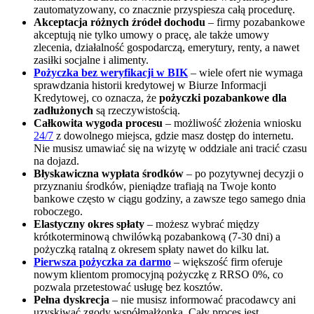
zautomatyzowany, co znacznie przyspiesza całą procedurę.
Akceptacja różnych źródeł dochodu
– firmy pozabankowe
akceptują nie tylko umowy o pracę, ale także umowy
zlecenia, działalność gospodarczą, emerytury, renty, a nawet
zasiłki socjalne i alimenty.
Pożyczka bez weryfikacji w BIK
– wiele ofert nie wymaga
sprawdzania historii kredytowej w Biurze Informacji
Kredytowej, co oznacza, że
pożyczki pozabankowe dla
zadłużonych
są rzeczywistością.
Całkowita wygoda procesu
– możliwość złożenia wniosku
24/7
z dowolnego miejsca, gdzie masz dostęp do internetu.
Nie musisz umawiać się na wizytę w oddziale ani tracić czasu
na dojazd.
Błyskawiczna wypłata środków
– po pozytywnej decyzji o
przyznaniu środków, pieniądze trafiają na Twoje konto
bankowe często w ciągu godziny, a zawsze tego samego dnia
roboczego.
Elastyczny okres spłaty
– możesz wybrać między
krótkoterminową chwilówką pozabankową (7-30 dni) a
pożyczką ratalną z okresem spłaty nawet do kilku lat.
Pierwsza pożyczka za darmo
– większość firm oferuje
nowym klientom promocyjną pożyczkę z RRSO 0%, co
pozwala przetestować usługę bez kosztów.
Pełna dyskrecja
– nie musisz informować pracodawcy ani
uzyskiwać zgody współmałżonka. Cały proces jest