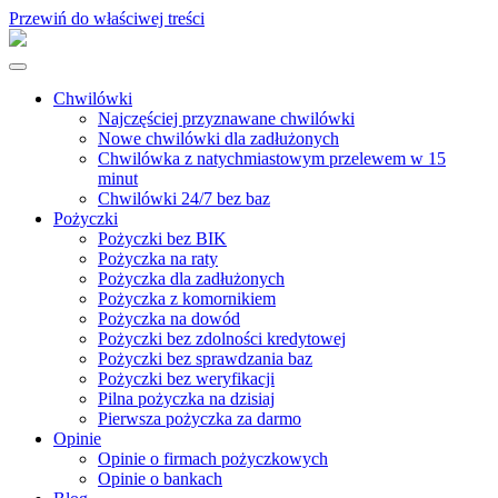
Przewiń do właściwej treści
Chwilówki
Najczęściej przyznawane chwilówki
Nowe chwilówki dla zadłużonych
Chwilówka z natychmiastowym przelewem w 15
minut
Chwilówki 24/7 bez baz
Pożyczki
Pożyczki bez BIK
Pożyczka na raty
Pożyczka dla zadłużonych
Pożyczka z komornikiem
Pożyczka na dowód
Pożyczki bez zdolności kredytowej
Pożyczki bez sprawdzania baz
Pożyczki bez weryfikacji
Pilna pożyczka na dzisiaj
Pierwsza pożyczka za darmo
Opinie
Opinie o firmach pożyczkowych
Opinie o bankach