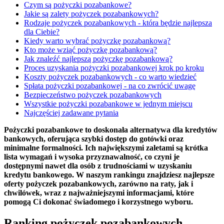
Czym są pożyczki pozabankowe?
Jakie są zalety pożyczek pozabankowych?
Rodzaje pożyczek pozabankowych - która będzie najlepsza
dla Ciebie?
Kiedy warto wybrać pożyczkę pozabankową?
Kto może wziąć pożyczkę pozabankową?
Jak znaleźć najlepszą pożyczkę pozabankową?
Proces uzyskania pożyczki pozabankowej krok po kroku
Koszty pożyczek pozabankowych - co warto wiedzieć
Spłata pożyczki pozabankowej - na co zwrócić uwagę
Bezpieczeństwo pożyczek pozabankowych
Wszystkie pożyczki pozabankowe w jednym miejscu
Najczęściej zadawane pytania
Pożyczki pozabankowe to doskonała alternatywa dla kredytów
bankowych, oferująca szybki dostęp do gotówki oraz
minimalne formalności. Ich największymi zaletami są krótka
lista wymagań i wysoka przyznawalność, co czyni je
dostępnymi nawet dla osób z trudnościami w uzyskaniu
kredytu bankowego. W naszym rankingu znajdziesz najlepsze
oferty pożyczek pozabankowych, zarówno na raty, jak i
chwilówek, wraz z najważniejszymi informacjami, które
pomogą Ci dokonać świadomego i korzystnego wyboru.
Ranking pożyczek pozabankowych