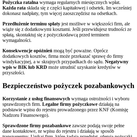
Pożyczka ratalna
wymaga regularnych miesięcznych wpłat.
Każda rata
składa się z części kapitałowej i odsetek. Im wcześniej
dokonasz nadpłaty, tym więcej zaoszczędzisz na odsetkach.
Przedłużenie terminu spłaty
jest możliwe w większości firm, ale
wiąże się z dodatkowymi kosztami. Jeśli przewidujesz trudności ze
spłatą, skontaktuj się z pożyczkodawcą przed terminem
wymagalności.
Konsekwencje opóźnień
mogą być poważne. Oprócz
dodatkowych kosztów, firma może przekazać sprawę do firmy
windykacyjnej, a w skrajnych przypadkach do sądu.
Negatywny
wpis w BIK lub KRD
może utrudnić uzyskanie kredytów w
przyszłości.
Bezpieczeństwo pożyczek pozabankowych
Korzystanie z usług finansowych
wymaga ostrożności i wyboru
sprawdzonych firm.
Legalne firmy pożyczkowe
działają na
podstawie wpisu do rejestru prowadzonego przez KNF (Komisję
Nadzoru Finansowego).
Sprawdzone firmy pozabankowe
zawsze podają swoje pełne
dane kontaktowe, nr wpisu do rejestru i działają w sposób
transparentny. Unikaj firm, które żądają przedpłat, oferują pożyczki