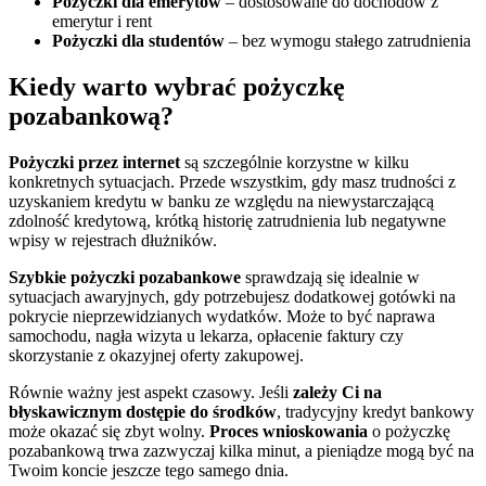
Pożyczki dla emerytów
– dostosowane do dochodów z
emerytur i rent
Pożyczki dla studentów
– bez wymogu stałego zatrudnienia
Kiedy warto wybrać pożyczkę
pozabankową?
Pożyczki przez internet
są szczególnie korzystne w kilku
konkretnych sytuacjach. Przede wszystkim, gdy masz trudności z
uzyskaniem kredytu w banku ze względu na niewystarczającą
zdolność kredytową, krótką historię zatrudnienia lub negatywne
wpisy w rejestrach dłużników.
Szybkie pożyczki pozabankowe
sprawdzają się idealnie w
sytuacjach awaryjnych, gdy potrzebujesz dodatkowej gotówki na
pokrycie nieprzewidzianych wydatków. Może to być naprawa
samochodu, nagła wizyta u lekarza, opłacenie faktury czy
skorzystanie z okazyjnej oferty zakupowej.
Równie ważny jest aspekt czasowy. Jeśli
zależy Ci na
błyskawicznym dostępie do środków
, tradycyjny kredyt bankowy
może okazać się zbyt wolny.
Proces wnioskowania
o pożyczkę
pozabankową trwa zazwyczaj kilka minut, a pieniądze mogą być na
Twoim koncie jeszcze tego samego dnia.