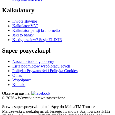
Kalkulatory
Kwota słownie
Kalkulator VAT
Kalkulator pensji brutto-netto
Jaki to bank?
Kiedy przelew? Sesje ELIXIR
Super-pozyczka.pl
Nasza metodologia oceny
Lista podmiotów współpracujących
Polityka Prywatności i Polityka Cookies
O nas
Współpraca
Kontakt
Obserwuj nas na:
© 2026 - Wszystkie prawa zastrzeżone
Serwis super-pozyczka.pl należący do MalitaTM Tomasz
Marczewski z siedzibą na ul. Jerzego Iwanowa-Szajnowicza 1/132