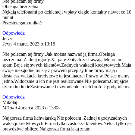
Nie polecam tej firmy
Obsługa bezczelna
Nękają telefonami po deklaracji wpłaty ciągłe kontakty nawet co 10
minut
Przestrzegam unikać
Odpowiedz
Jerzy
Jerzy
4 marca 2023 o 13:15
Nie polecam tej firmy .Jak można nazwać ją firma.Obsluga
bezczelna .Żadnej ugody.Xa parę złotych zastraszają telefonami
spam.Boja się swych klientów.Zadnych wakacji kredytowych.Maja
swoje niezgodne mi się z prawem przepisy.Inne firmy mają i
dostajesz wakacje kredytowe tu jest inaczej Prawo w Polsce mamy
jedno.Widocznie u ich nie jest realizowane.Nie polecam.Omijajcie
szerokim lukieZastraszanie i dzwonienie to ich broń .Ugody nie.ma.
Odpowiedz
Mikolaj
Mikolaj
4 marca 2023 o 13:08
Najgorsza firma lichwiarską Nie polecam .Żadnej ugody,żadnych
wakacji kredytowych.Firma tylko zastrasza klientów.Neka.Tylko jej
prawdziwe oblicze.Najgorsza firma jaką znam.