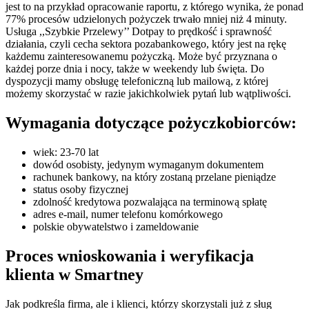
jest to na przykład opracowanie raportu, z którego wynika, że ponad
77% procesów udzielonych pożyczek trwało mniej niż 4 minuty.
Usługa ,,Szybkie Przelewy’’ Dotpay to prędkość i sprawność
działania, czyli cecha sektora pozabankowego, który jest na rękę
każdemu zainteresowanemu pożyczką. Może być przyznana o
każdej porze dnia i nocy, także w weekendy lub święta. Do
dyspozycji mamy obsługę telefoniczną lub mailową, z której
możemy skorzystać w razie jakichkolwiek pytań lub wątpliwości.
Wymagania dotyczące pożyczkobiorców:
wiek: 23-70 lat
dowód osobisty, jedynym wymaganym dokumentem
rachunek bankowy, na który zostaną przelane pieniądze
status osoby fizycznej
zdolność kredytowa pozwalająca na terminową spłatę
adres e-mail, numer telefonu komórkowego
polskie obywatelstwo i zameldowanie
Proces wnioskowania i weryfikacja
klienta w Smartney
Jak podkreśla firma, ale i klienci, którzy skorzystali już z sług