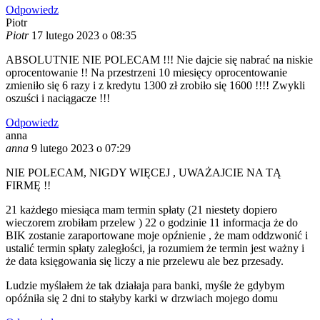
Odpowiedz
Piotr
Piotr
17 lutego 2023 o 08:35
ABSOLUTNIE NIE POLECAM !!! Nie dajcie się nabrać na niskie
oprocentowanie !! Na przestrzeni 10 miesięcy oprocentowanie
zmieniło się 6 razy i z kredytu 1300 zł zrobiło się 1600 !!!! Zwykli
oszuści i naciągacze !!!
Odpowiedz
anna
anna
9 lutego 2023 o 07:29
NIE POLECAM, NIGDY WIĘCEJ , UWAŻAJCIE NA TĄ
FIRMĘ !!
21 każdego miesiąca mam termin spłaty (21 niestety dopiero
wieczorem zrobiłam przelew ) 22 o godzinie 11 informacja że do
BIK zostanie zaraportowane moje opźnienie , że mam oddzwonić i
ustalić termin spłaty zaległości, ja rozumiem że termin jest ważny i
że data księgowania się liczy a nie przelewu ale bez przesady.
Ludzie myślałem że tak działaja para banki, myśle że gdybym
opóźniła się 2 dni to stałyby karki w drzwiach mojego domu