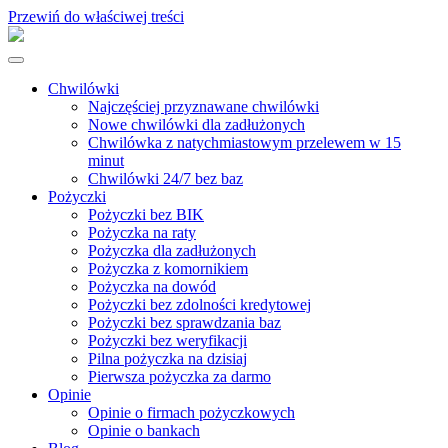
Przewiń do właściwej treści
Chwilówki
Najczęściej przyznawane chwilówki
Nowe chwilówki dla zadłużonych
Chwilówka z natychmiastowym przelewem w 15
minut
Chwilówki 24/7 bez baz
Pożyczki
Pożyczki bez BIK
Pożyczka na raty
Pożyczka dla zadłużonych
Pożyczka z komornikiem
Pożyczka na dowód
Pożyczki bez zdolności kredytowej
Pożyczki bez sprawdzania baz
Pożyczki bez weryfikacji
Pilna pożyczka na dzisiaj
Pierwsza pożyczka za darmo
Opinie
Opinie o firmach pożyczkowych
Opinie o bankach