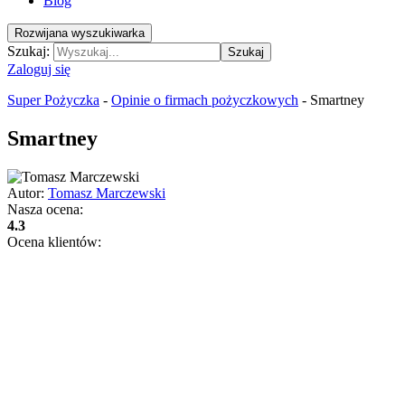
Blog
Rozwijana wyszukiwarka
Szukaj:
Szukaj
Zaloguj się
Super Pożyczka
-
Opinie o firmach pożyczkowych
-
Smartney
Smartney
Autor:
Tomasz Marczewski
Nasza ocena:
4.3
Ocena klientów: