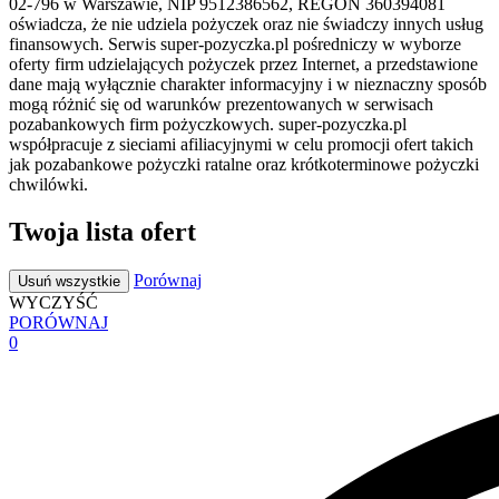
02-796 w Warszawie, NIP 9512386562, REGON 360394081
oświadcza, że nie udziela pożyczek oraz nie świadczy innych usług
finansowych. Serwis super-pozyczka.pl pośredniczy w wyborze
oferty firm udzielających pożyczek przez Internet, a przedstawione
dane mają wyłącznie charakter informacyjny i w nieznaczny sposób
mogą różnić się od warunków prezentowanych w serwisach
pozabankowych firm pożyczkowych. super-pozyczka.pl
współpracuje z sieciami afiliacyjnymi w celu promocji ofert takich
jak pozabankowe pożyczki ratalne oraz krótkoterminowe pożyczki
chwilówki.
Twoja lista ofert
Porównaj
Usuń wszystkie
WYCZYŚĆ
PORÓWNAJ
0