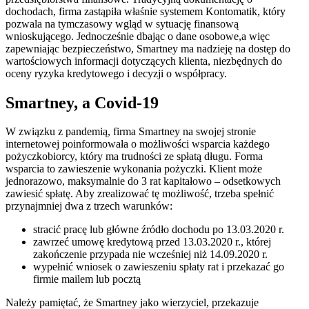
dochodach, firma zastąpiła właśnie systemem Kontomatik, który
pozwala na tymczasowy wgląd w sytuację finansową
wnioskującego. Jednocześnie dbając o dane osobowe,a więc
zapewniając bezpieczeństwo, Smartney ma nadzieję na dostęp do
wartościowych informacji dotyczących klienta, niezbędnych do
oceny ryzyka kredytowego i decyzji o współpracy.
Smartney, a Covid-19
W związku z pandemią, firma Smartney na swojej stronie
internetowej poinformowała o możliwości wsparcia każdego
pożyczkobiorcy, który ma trudności ze spłatą długu. Forma
wsparcia to zawieszenie wykonania pożyczki. Klient może
jednorazowo, maksymalnie do 3 rat kapitałowo – odsetkowych
zawiesić spłatę. Aby zrealizować tę możliwość, trzeba spełnić
przynajmniej dwa z trzech warunków:
stracić pracę lub główne źródło dochodu po 13.03.2020 r.
zawrzeć umowę kredytową przed 13.03.2020 r., której
zakończenie przypada nie wcześniej niż 14.09.2020 r.
wypełnić wniosek o zawieszeniu spłaty rat i przekazać go
firmie mailem lub pocztą
Należy pamiętać, że Smartney jako wierzyciel, przekazuje