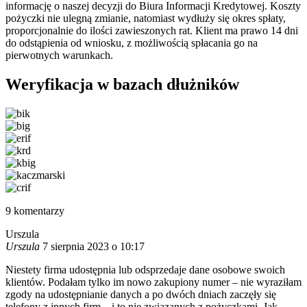
informację o naszej decyzji do Biura Informacji Kredytowej. Koszty
pożyczki nie ulegną zmianie, natomiast wydłuży się okres spłaty,
proporcjonalnie do ilości zawieszonych rat. Klient ma prawo 14 dni
do odstąpienia od wniosku, z możliwością spłacania go na
pierwotnych warunkach.
Weryfikacja w bazach dłużników
9
komentarzy
Urszula
Urszula
7 sierpnia 2023 o 10:17
Niestety firma udostępnia lub odsprzedaje dane osobowe swoich
klientów. Podałam tylko im nowo zakupiony numer – nie wyraziłam
zgody na udostępnianie danych a po dwóch dniach zaczęły się
telefony z innych firm – i to nie związanych z pożyczkami. Jak