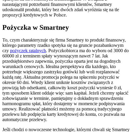
narastającymi potrzebami finansowymi klientów, Smartney
udoskonalił produkt, który bez dwóch zdań wyróżnia się na tle
propozycji kredytowych w Polsce.
Pożyczka w Smartney
To, czym charakteryzuje się firma Smartney to produkt finansowy,
którego parametry rzadko spotyka się na gruncie pozabankowym
czy
pożyczek ratalnych
. Pożyczkobiorca ma do wyboru od 3000 do
60000 zł z terminem spłaty wynoszącym nawet 7 lat. Jak
przedsiębiorstwo zapewnia, pożyczka oparta jest na dogodnych
warunkach cenowych. Idealna perspektywa dla każdego, kto
potrzebuje większego zastrzyku gotówki lub woli rozplanować
każdą ratę. Aktualna promocja polega na spłaceniu pożyczki w
okresie 60 dni. Wtedy klient uniknie kosztów związanych z
prowizją lub odsetkami, całkowity koszt pożyczki wyniesie 0 zł,
tym sposobem klient oddaje więc sam kapitał. Jeżeli chcemy spłacić
zobowiązanie w terminie, pamiętajmy o dokładnym sprawdzeniu
harmonogramu spłat, który dostajemy w momencie podpisywania
umowy. Realizować płatności możemy za pomocą tradycyjnego
przelewu lub podpięcia karty kredytowej do konta, co pozwala na
automatyczne przelewy.
Jeśli chodzi o nowoczesne technologie, którymi chwali się Smartney