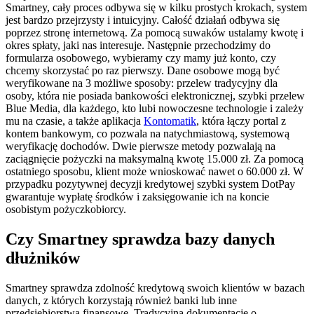
Smartney, cały proces odbywa się w kilku prostych krokach, system
jest bardzo przejrzysty i intuicyjny. Całość działań odbywa się
poprzez stronę internetową. Za pomocą suwaków ustalamy kwotę i
okres spłaty, jaki nas interesuje. Następnie przechodzimy do
formularza osobowego, wybieramy czy mamy już konto, czy
chcemy skorzystać po raz pierwszy. Dane osobowe mogą być
weryfikowane na 3 możliwe sposoby: przelew tradycyjny dla
osoby, która nie posiada bankowości elektronicznej, szybki przelew
Blue Media, dla każdego, kto lubi nowoczesne technologie i zależy
mu na czasie, a także aplikacja
Kontomatik
, która łączy portal z
kontem bankowym, co pozwala na natychmiastową, systemową
weryfikację dochodów. Dwie pierwsze metody pozwalają na
zaciągnięcie pożyczki na maksymalną kwotę 15.000 zł. Za pomocą
ostatniego sposobu, klient może wnioskować nawet o 60.000 zł. W
przypadku pozytywnej decyzji kredytowej szybki system DotPay
gwarantuje wypłatę środków i zaksięgowanie ich na koncie
osobistym pożyczkobiorcy.
Czy Smartney sprawdza bazy danych
dłużników
Smartney sprawdza zdolność kredytową swoich klientów w bazach
danych, z których korzystają również banki lub inne
przedsiębiorstwa finansowe. Tradycyjną dokumentację o