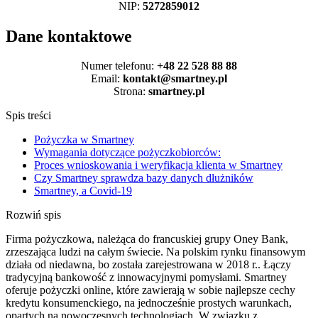
NIP:
5272859012
Dane kontaktowe
Numer telefonu:
+48 22 528 88 88
Email:
kontakt@smartney.pl
Strona:
smartney.pl
Spis treści
Pożyczka w Smartney
Wymagania dotyczące pożyczkobiorców:
Proces wnioskowania i weryfikacja klienta w Smartney
Czy Smartney sprawdza bazy danych dłużników
Smartney, a Covid-19
Rozwiń spis
Firma pożyczkowa, należąca do francuskiej grupy Oney Bank,
zrzeszająca ludzi na całym świecie. Na polskim rynku finansowym
działa od niedawna, bo została zarejestrowana w 2018 r.. Łączy
tradycyjną bankowość z innowacyjnymi pomysłami. Smartney
oferuje pożyczki online, które zawierają w sobie najlepsze cechy
kredytu konsumenckiego, na jednocześnie prostych warunkach,
opartych na nowoczesnych technologiach. W związku z