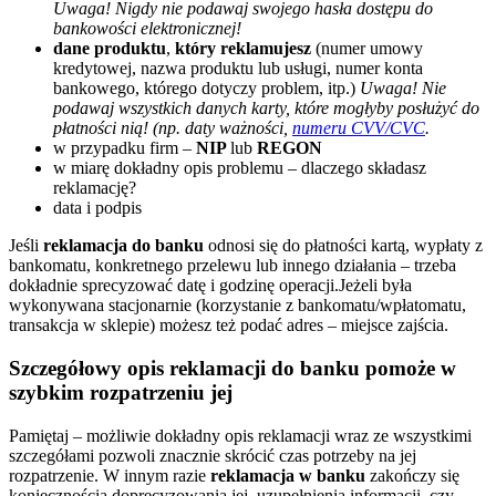
Uwaga! Nigdy nie podawaj swojego hasła dostępu do
bankowości elektronicznej!
dane produktu
,
który reklamujesz
(numer umowy
kredytowej, nazwa produktu lub usługi, numer konta
bankowego, którego dotyczy problem, itp.)
Uwaga! Nie
podawaj wszystkich danych karty, które mogłyby posłużyć do
płatności nią! (np. daty ważności,
numeru CVV/CVC
.
w przypadku firm –
NIP
lub
REGON
w miarę dokładny opis problemu – dlaczego składasz
reklamację?
data i podpis
Jeśli
reklamacja do banku
odnosi się do płatności kartą, wypłaty z
bankomatu, konkretnego przelewu lub innego działania – trzeba
dokładnie sprecyzować datę i godzinę operacji.Jeżeli była
wykonywana stacjonarnie (korzystanie z bankomatu/wpłatomatu,
transakcja w sklepie) możesz też podać adres – miejsce zajścia.
Szczegółowy opis reklamacji do banku pomoże w
szybkim rozpatrzeniu jej
Pamiętaj – możliwie dokładny opis reklamacji wraz ze wszystkimi
szczegółami pozwoli znacznie skrócić czas potrzeby na jej
rozpatrzenie. W innym razie
reklamacja w banku
zakończy się
koniecznością doprecyzowania jej, uzupełnienia informacji, czy