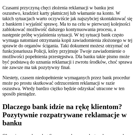
Czasami przyczyną chęci złożenia reklamacji w banku jest
oszustwo, kradzież karty płatniczej lub włamanie na konto. W
takich sytuacjach warto oczywiście jak najszybciej skontaktować się
z bankiem i wyjaśnić sprawę. Ma to na celu w pierwszej kolejności
zablokować możliwość dalszego kontynuowania procesu, a
następnie próbę wyjaśnienia sytuacji. W tej sytuacji bank często
wymaga natomiast otrzymania kopii zawiadomienia złożonego w tej
sprawie do organów ścigania. Taki dokument możesz otrzymać od
funkcjonariusza Policji, który przyjmuje Twoje zawiadomienie o
możliwości popełnienia przestępstwa. Dla banku takie pismo może
być podstawą do uznania reklamacji i zwrotu środków, choć sprawa
nie zawsze ma tak pozytywny finał.
Niestety, czasem niedopełnienie wymaganych przez bank procedur
może po prostu skutkować odrzuceniem reklamacji w razie
oszustwa. Wtedy bardzo ciężko będzie odzyskać utracone w ten
sposób pieniądze.
Dlaczego bank idzie na rękę klientom?
Pozytywnie rozpatrywane reklamacje w
banku