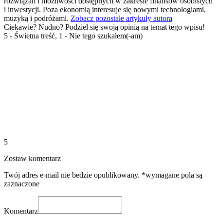
rozwiązań i możliwości dostępnych w zakresie finansów osobistych
i inwestycji. Poza ekonomią interesuje się nowymi technologiami,
muzyką i podróżami.
Zobacz pozostałe artykuły autora
Ciekawie? Nudno? Podziel się swoją opinią na temat tego wpisu!
5 - Świetna treść, 1 - Nie tego szukałem(-am)
5
Zostaw komentarz
Twój adres e-mail nie bedzie opublikowany. *wymagane pola są
zaznaczone
Komentarz