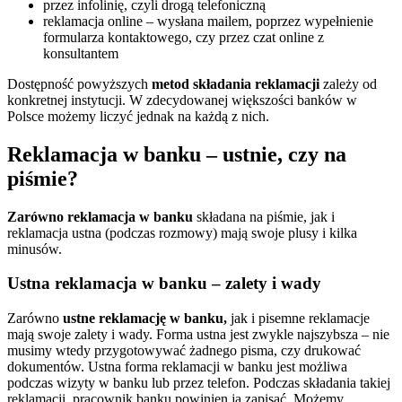
przez infolinię, czyli drogą telefoniczną
reklamacja online – wysłana mailem, poprzez wypełnienie
formularza kontaktowego, czy przez czat online z
konsultantem
Dostępność powyższych
metod składania reklamacji
zależy od
konkretnej instytucji. W zdecydowanej większości banków w
Polsce możemy liczyć jednak na każdą z nich.
Reklamacja w banku – ustnie, czy na
piśmie?
Zarówno reklamacja w banku
składana na piśmie, jak i
reklamacja ustna (podczas rozmowy) mają swoje plusy i kilka
minusów.
Ustna reklamacja w banku – zalety i wady
Zarówno
ustne reklamację w banku,
jak i pisemne reklamacje
mają swoje zalety i wady. Forma ustna jest zwykle najszybsza – nie
musimy wtedy przygotowywać żadnego pisma, czy drukować
dokumentów. Ustna forma reklamacji w banku jest możliwa
podczas wizyty w banku lub przez telefon. Podczas składania takiej
reklamacji, pracownik banku powinien ją zapisać. Możemy