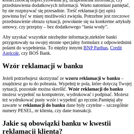
przedstawienia dodatkowych informacji. Warto natomiast pamiętać,
by nie rozpisywać się przesadnie. Treść reklamacji (jej opis)
powinna być w miarę możliwości zwięzła. Potrzebne jest rzeczowe
przedstawienie obrazu sytuacji, powołanie się na konkretne artykuły
umowy, czy przepisy – bez dodatkowego “lania wody”.
Aby uzyskać wszystkie niezbędne informacje,niektóre banki
przygotowały na swojej stronie specjalny formularz z odpowiednimi
polami do wypełnienia. To między innymi
BNP Paribas
,
Credit
Agricole
, czy BOŚ Bank.
Wzór reklamacji w banku
Jeżeli potrzebujesz skorzystać ze
wzoru reklamacji w banku
–
znajdziesz go tu do pobrania. Wypełnij te pola, które dotyczą Twojej
sytuacji, pozostałe można skreślić.
Wzór reklamacji do banku
możesz wypełnić na komputerze, wydrukować i podpisać. Możesz
też wydrukować pusty wzór i wypełnić go ręcznie.Pamiętaj aby
zawarte w
reklamacji do banku
dane były czytelne – szczególnie
numery PESEL, nr klienta, czy dane transakcji.
Jakie są obowiązki banku w kwestii
reklamacji klienta?