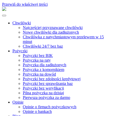
Przewiń do właściwej treści
Chwilówki
Najczęściej przyznawane chwilówki
Nowe chwilówki dla zadłużonych
Chwilówka z natychmiastowym przelewem w 15
minut
Chwilówki 24/7 bez baz
Pożyczki
Pożyczki bez BIK
Pożyczka na raty
Pożyczka dla zadłużonych
Pożyczka z komornikiem
Pożyczka na dowód
Pożyczki bez zdolności kredytowej
Pożyczki bez sprawdzania baz
Pożyczki bez weryfikacji
Pilna pożyczka na dzisiaj
Pierwsza pożyczka za darmo
Opinie
Opinie o firmach pożyczkowych
Opinie o bankach