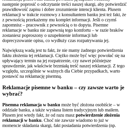
następnie poprosić o odczytanie treści naszej skargi, aby potwierdzić
prawidłowość zapisu i dobre zrozumienie intencji klienta. Plusem
reklamacji w trakcie rozmowy z konsultantem banku jest też fakt, że
z pewnością przekażemy mu komplet informacji. Jeśli o czymś
zapomnisz – pracownik z pewnością o to dopyta. Pisemne
reklamacje w banku nie zapewnią tego komfortu – w razie braków
zostaniesz poproszony o uzupełnienie informacji lub
doprecyzowanie opisu, co wydłuży czas rozpatrywania jej.
Największą wadą jest tu fakt, że nie mamy żadnego potwierdzenia
faktu złożenia tej reklamacji. Ciężko może być więc powołać się na
upływający termin na jej rozpatrzenie, czy nawet późniejsze
sprawdzenie, jak właściwie brzmiałą treść naszej reklamacji. Z tego
względu, szczególnie w ważnych dla Ciebie przypadkach, warto
postawić na reklamację pisemną.
Reklamacje pisemne w banku – czy zawsze warto je
wybrać?
Pisemna reklamacja w banku
może być złożona osobiście – w
oddziale banku, a także wysłana listem tradycyjnym lub mailem.
Plusem jest wtedy fakt, że od razu masz
potwierdzenie złożenia
reklamacji w banku
. Choć nie zawsze wiadomo to już w
momencie składania skargi, fakt posiadania potwierdzenia (np.