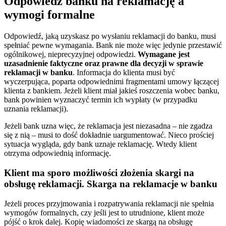
Odpowiedź banku na reklamację a
wymogi formalne
Odpowiedź, jaką uzyskasz po wysłaniu reklamacji do banku, musi
spełniać pewne wymagania. Bank nie może więc jedynie przestawić
ogólnikowej, nieprecyzyjnej odpowiedzi.
Wymagane jest
uzasadnienie faktyczne oraz prawne dla decyzji w sprawie
reklamacji w banku
. Informacja do klienta musi być
wyczerpująca, poparta odpowiednimi fragmentami umowy łączącej
klienta z bankiem. Jeżeli klient miał jakieś roszczenia wobec banku,
bank powinien wyznaczyć termin ich wypłaty (w przypadku
uznania reklamacji).
Jeżeli bank uzna więc, że reklamacja jest niezasadna – nie zgadza
się z nią – musi to dość dokładnie uargumentować. Nieco prościej
sytuacja wygląda, gdy bank uznaje reklamację. Wtedy klient
otrzyma odpowiednią informację.
Klient ma sporo możliwości złożenia skargi na
obsługę reklamacji. Skarga na reklamacje w banku
Jeżeli proces przyjmowania i rozpatrywania reklamacji nie spełnia
wymogów formalnych, czy jeśli jest to utrudnione, klient może
pójść o krok dalej. Kopię wiadomości ze skargą na obsługę