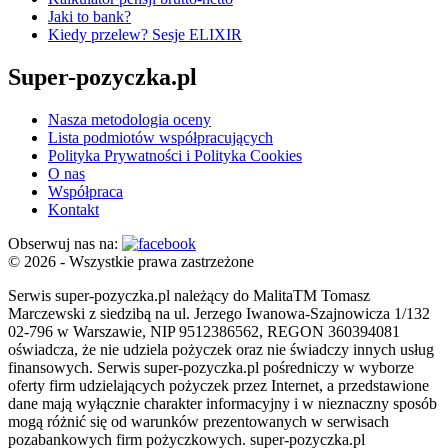
Jaki to bank?
Kiedy przelew? Sesje ELIXIR
Super-pozyczka.pl
Nasza metodologia oceny
Lista podmiotów współpracujących
Polityka Prywatności i Polityka Cookies
O nas
Współpraca
Kontakt
Obserwuj nas na:
© 2026 - Wszystkie prawa zastrzeżone
Serwis super-pozyczka.pl należący do MalitaTM Tomasz
Marczewski z siedzibą na ul. Jerzego Iwanowa-Szajnowicza 1/132
02-796 w Warszawie, NIP 9512386562, REGON 360394081
oświadcza, że nie udziela pożyczek oraz nie świadczy innych usług
finansowych. Serwis super-pozyczka.pl pośredniczy w wyborze
oferty firm udzielających pożyczek przez Internet, a przedstawione
dane mają wyłącznie charakter informacyjny i w nieznaczny sposób
mogą różnić się od warunków prezentowanych w serwisach
pozabankowych firm pożyczkowych. super-pozyczka.pl