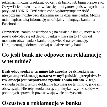
reklamacji można przekazać do centrali banku lub biura prasowego.
Oczywiście, można też odwołać się do organów państwowych – na
przykład UOKiK. Dziś wiele osób wykorzystuje też dość
nowoczesne możliwości skarżenia się na działanie banku. Można
m.in. napisać taką informację na oficjalnym fanpage banku na
Facebooku.
Oczywiście, zanim poskarżysz się na działanie banku, możesz po
prostu odwołać się od decyzji banku – masz na to 14 dni od
momentu otrzymania z banku odpowiedzi na reklamację.
Uargumentuj ją dobrze i czekaj na dalsze ruchy banku.
Co jeśli bank nie odpowie na reklamację
w terminie?
Brak odpowiedzi w terminie lub zupełny brak reakcji na
otrzymaną reklamację oznacza w myśl polskich przepisów, że
reklamacja jest rozpatrzona zgodnie z wolą klienta
. Z tego
względu banki z reguły dokładnie trzymają się terminów, jakie ich
obowiązują. Niestety, teoria teorią, a praktyka i wyroki sądów w
podobnych sprawach pozostawiają wiele do życzenia.
Oszustwo a reklamacje w banku