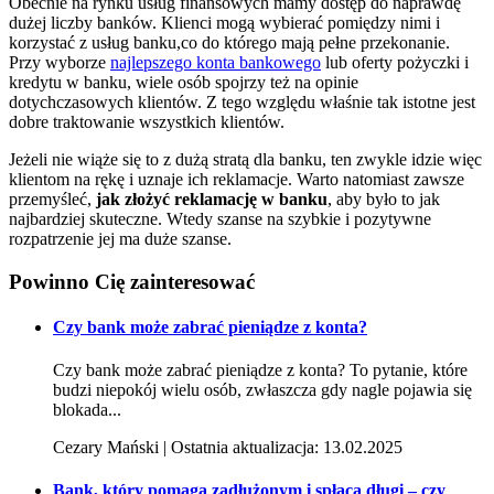
Obecnie na rynku usług finansowych mamy dostęp do naprawdę
dużej liczby banków. Klienci mogą wybierać pomiędzy nimi i
korzystać z usług banku,co do którego mają pełne przekonanie.
Przy wyborze
najlepszego konta bankowego
lub oferty pożyczki i
kredytu w banku, wiele osób spojrzy też na opinie
dotychczasowych klientów. Z tego względu właśnie tak istotne jest
dobre traktowanie wszystkich klientów.
Jeżeli nie wiąże się to z dużą stratą dla banku, ten zwykle idzie więc
klientom na rękę i uznaje ich reklamacje. Warto natomiast zawsze
przemyśleć,
jak złożyć reklamację w
banku
, aby było to jak
najbardziej skuteczne. Wtedy szanse na szybkie i pozytywne
rozpatrzenie jej ma duże szanse.
Powinno Cię
zainteresować
Czy bank może zabrać pieniądze z konta?
Czy bank może zabrać pieniądze z konta? To pytanie, które
budzi niepokój wielu osób, zwłaszcza gdy nagle pojawia się
blokada...
Cezary Mański | Ostatnia aktualizacja: 13.02.2025
Bank, który pomaga zadłużonym i spłaca długi – czy