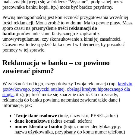
maila znajdującego się w folderze “Wysłane”, podpisanej przez
pracownika banku kopii, itp.) może być bardzo przydatny.
Pewną niedogodnością jest konieczność przygotowania wcześniej
treści reklamacji. Mona zrobić to w domu. Ma to pewne plusy. Masz
sporo czasu na przemyślenie treści
reklamacji do
banku
,porównanie stanu faktycznego z zapisami z
umowy/regulaminu, czy skonsultowanie z kimś jej zasadności.
Czasem warto też spędzić kilka chwil w Internecie, by poszukać
pomocy w tej sprawie.
Reklamacja w banku – co powinno
zawierać pismo?
W zależności od tego, czego dotyczy Twoja reklamacja (np.
kredytu
gotówkowego
,
pożyczki ratalnej
,
obsługi kredytu hipotecznego dla
singla
, itp.), jej treść może się znacznie różnić. Co do zasady,
reklamacja do banku powinna natomiast zawierać takie dane i
informacje, jak:
Twoje dane osobowe
(imię, nazwisko, PESEL,adres)
dane kontaktowe
(adres e-mail, telefon)
numer klienta w banku
(login, numer identyfikacyjny,
nazwa użytkownika, przypisany do konta numer telefonu)