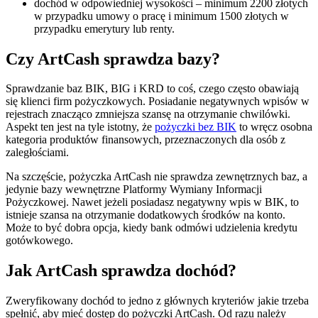
dochód w odpowiedniej wysokości – minimum 2200 złotych
w przypadku umowy o pracę i minimum 1500 złotych w
przypadku emerytury lub renty.
Czy ArtCash sprawdza bazy?
Sprawdzanie baz BIK, BIG i KRD to coś, czego często obawiają
się klienci firm pożyczkowych. Posiadanie negatywnych wpisów w
rejestrach znacząco zmniejsza szansę na otrzymanie chwilówki.
Aspekt ten jest na tyle istotny, że
pożyczki bez BIK
to wręcz osobna
kategoria produktów finansowych, przeznaczonych dla osób z
zaległościami.
Na szczęście, pożyczka ArtCash nie sprawdza zewnętrznych baz, a
jedynie bazy wewnętrzne Platformy Wymiany Informacji
Pożyczkowej. Nawet jeżeli posiadasz negatywny wpis w BIK, to
istnieje szansa na otrzymanie dodatkowych środków na konto.
Może to być dobra opcja, kiedy bank odmówi udzielenia kredytu
gotówkowego.
Jak ArtCash sprawdza dochód?
Zweryfikowany dochód to jedno z głównych kryteriów jakie trzeba
spełnić, aby mieć dostęp do pożyczki ArtCash. Od razu należy