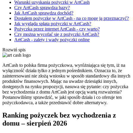
Warunki uzyskania pożyczki w ArtCash
Czy ArtCash sprawdza bazy?
Jak ArtCash sprawdza dochód?
Dostałem pożyczkę w ArtCash - na co mogę ją przeznaczyć?
Jak wygląda spłata pożyczki w ArtCash?
Pożyczka przez internet ArtCash - czy warto?
Czy można wycofać się z pożyczki ArtCash?
ArtCash - zalety i wady pożyczki online
Rozwiń spis
ArtCash to polska firma pożyczkowa, wyróżniająca się tym, iż na
wyłączność działa tylko z jednym pośrednikiem. Oznacza to, że
zainteresowani nie złożą wniosku w sposób standardowy dla innych
produktów finansowych. Mając na uwadze dziesiątki innych,
dostępnych na rynku propozycji, nasuwa się pytanie: czy pożyczka
bez wychodzenia z domu ArtCash jest opcją wartą rozważenia?
Postanowiliśmy sprawdzić, w jaki sposób działa i co oferuje ten
pożyczkodawca, a także przedstawić dobre alternatywy.
Ranking pożyczek bez wychodzenia z
domu – sierpień 2026