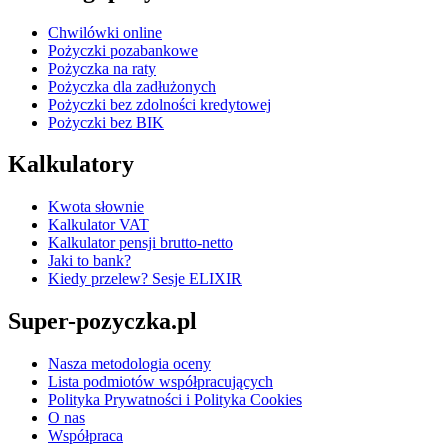
Chwilówki online
Pożyczki pozabankowe
Pożyczka na raty
Pożyczka dla zadłużonych
Pożyczki bez zdolności kredytowej
Pożyczki bez BIK
Kalkulatory
Kwota słownie
Kalkulator VAT
Kalkulator pensji brutto-netto
Jaki to bank?
Kiedy przelew? Sesje ELIXIR
Super-pozyczka.pl
Nasza metodologia oceny
Lista podmiotów współpracujących
Polityka Prywatności i Polityka Cookies
O nas
Współpraca