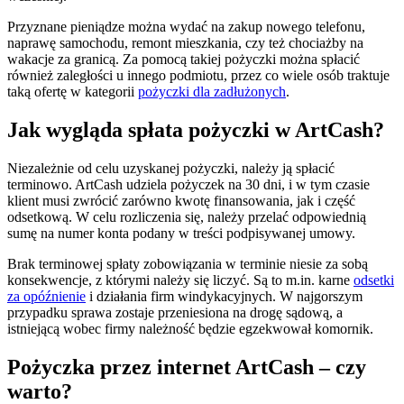
Przyznane pieniądze można wydać na zakup nowego telefonu,
naprawę samochodu, remont mieszkania, czy też chociażby na
wakacje za granicą. Za pomocą takiej pożyczki można spłacić
również zaległości u innego podmiotu, przez co wiele osób traktuje
taką ofertę w kategorii
pożyczki dla zadłużonych
.
Jak wygląda spłata pożyczki w ArtCash?
Niezależnie od celu uzyskanej pożyczki, należy ją spłacić
terminowo. ArtCash udziela pożyczek na 30 dni, i w tym czasie
klient musi zwrócić zarówno kwotę finansowania, jak i część
odsetkową. W celu rozliczenia się, należy przelać odpowiednią
sumę na numer konta podany w treści podpisywanej umowy.
Brak terminowej spłaty zobowiązania w terminie niesie za sobą
konsekwencje, z którymi należy się liczyć. Są to m.in. karne
odsetki
za opóźnienie
i działania firm windykacyjnych. W najgorszym
przypadku sprawa zostaje przeniesiona na drogę sądową, a
istniejącą wobec firmy należność będzie egzekwował komornik.
Pożyczka przez internet ArtCash – czy
warto?