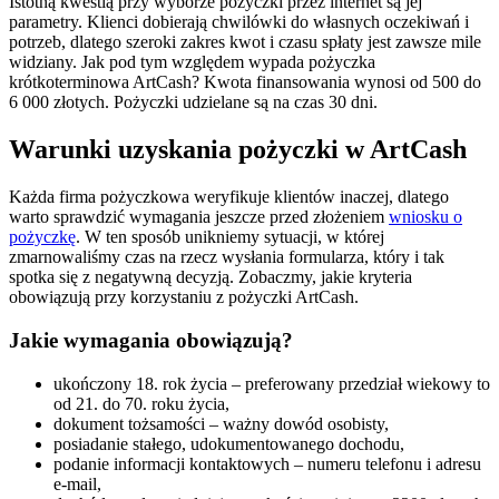
Istotną kwestią przy wyborze pożyczki przez internet są jej
parametry. Klienci dobierają chwilówki do własnych oczekiwań i
potrzeb, dlatego szeroki zakres kwot i czasu spłaty jest zawsze mile
widziany. Jak pod tym względem wypada pożyczka
krótkoterminowa ArtCash? Kwota finansowania wynosi od 500 do
6 000 złotych. Pożyczki udzielane są na czas 30 dni.
Warunki uzyskania pożyczki w ArtCash
Każda firma pożyczkowa weryfikuje klientów inaczej, dlatego
warto sprawdzić wymagania jeszcze przed złożeniem
wniosku o
pożyczkę
. W ten sposób unikniemy sytuacji, w której
zmarnowaliśmy czas na rzecz wysłania formularza, który i tak
spotka się z negatywną decyzją. Zobaczmy, jakie kryteria
obowiązują przy korzystaniu z pożyczki ArtCash.
Jakie wymagania obowiązują?
ukończony 18. rok życia – preferowany przedział wiekowy to
od 21. do 70. roku życia,
dokument tożsamości – ważny dowód osobisty,
posiadanie stałego, udokumentowanego dochodu,
podanie informacji kontaktowych – numeru telefonu i adresu
e-mail,