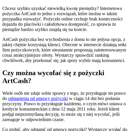
Chcesz szybko uzyskać niewielką kwotę pieniędzy? Internetowa
pożyczka ArtCash to jedno z rozwiązań, które można w takim
przypadku rozważyć. Pożyczki online cechuje brak konieczności
dojazdu do placówki i całodobowa dostępność, co sprawia że
pieniądze bardzo szybko znajdą się na koncie.
ArtCash pożyczka bez wychodzenia z domu to nie jedyna opcja, z
jakiej chętnie korzystają klienci. Obecnie w internecie działają setki
firm pożyczkowych, które nieustannie proponują zainteresowanym
coraz atrakcyjniejsze oferty. Wystarczy sprawdzić ranking
chwilówek, aby przekonać się, jak spory wybór mają konsumenci.
Czy można wycofać się z pożyczki
ArtCash?
Wiele osób nie zdaje sobie sprawy z tego, że przysługuje im prawo
do
odstąpienia od umowy pożyczki
w ciągu 14 dni bez podania
przyczyny. Prawo to przysługuje każdemu, o czym mówi ustawa o
kredycie konsumenckim z dnia 12 maja 2011 roku. Jeżeli klient
podjął nieprzemyślaną decyzję, to może się z niej wycofać, jeśli
zareaguje w odpowiednim czasie.
Co zrobić, aby odstąpić od umowy pożyczki? Wystarczy wysłać do