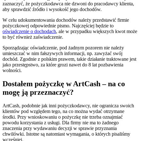
zaznaczyć, że pożyczkodawca nie dzwoni do pracodawcy klienta,
aby sprawdzić źródło i wysokość jego dochodów.
W celu udokumentowania dochodów należy przedstawić firmie
pożyczkowej odpowiednie pismo. Najczęściej będzie to
oświadczenie o dochodach
, ale w przypadku większych kwot może
to być również zaświadczenie.
Sporządzając oświadczenie, pod żadnym pozorem nie należy
umieszczać w nim fałszywych informacji, np. zawyżać swój
dochód. Zgodnie z polskim prawem, takie działanie traktowane jest
jako przestępstwo, za które grozi nawet do 8 lat pozbawienia
wolności.
Dostałem pożyczkę w ArtCash – na co
mogę ją przeznaczyć?
ArtCash, podobnie jak inni pożyczkodawcy, nie ogranicza swoich
klientów pod względem tego, na co można wydać otrzymane
środki. Przy wnioskowaniu o pożyczkę nie trzeba oznajmiać
powodu korzystania z usługi. Dla firmy nie ma to żadnego
znaczenia przy wydawaniu decyzji w sprawie przyznania
chwilówki. Istotne są natomiast wymagania, o których pisaliśmy
wcześniej.