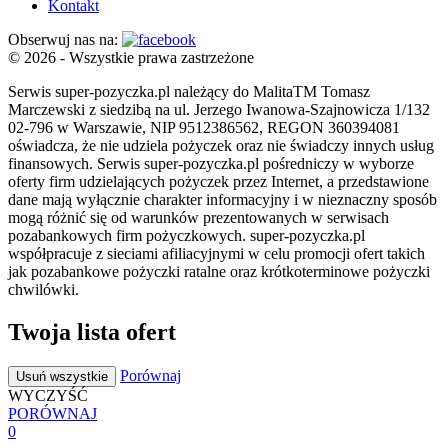
Kontakt
Obserwuj nas na:
© 2026 - Wszystkie prawa zastrzeżone
Serwis super-pozyczka.pl należący do MalitaTM Tomasz
Marczewski z siedzibą na ul. Jerzego Iwanowa-Szajnowicza 1/132
02-796 w Warszawie, NIP 9512386562, REGON 360394081
oświadcza, że nie udziela pożyczek oraz nie świadczy innych usług
finansowych. Serwis super-pozyczka.pl pośredniczy w wyborze
oferty firm udzielających pożyczek przez Internet, a przedstawione
dane mają wyłącznie charakter informacyjny i w nieznaczny sposób
mogą różnić się od warunków prezentowanych w serwisach
pozabankowych firm pożyczkowych. super-pozyczka.pl
współpracuje z sieciami afiliacyjnymi w celu promocji ofert takich
jak pozabankowe pożyczki ratalne oraz krótkoterminowe pożyczki
chwilówki.
Twoja lista ofert
Porównaj
Usuń wszystkie
WYCZYŚĆ
PORÓWNAJ
0