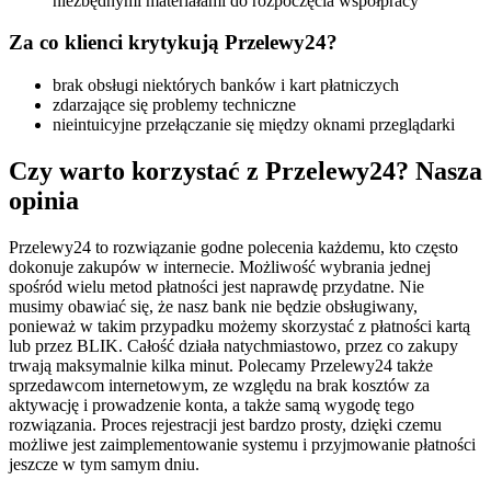
niezbędnymi materiałami do rozpoczęcia współpracy
Za co klienci krytykują Przelewy24?
brak obsługi niektórych banków i kart płatniczych
zdarzające się problemy techniczne
nieintuicyjne przełączanie się między oknami przeglądarki
Czy warto korzystać z Przelewy24? Nasza
opinia
Przelewy24 to rozwiązanie godne polecenia każdemu, kto często
dokonuje zakupów w internecie. Możliwość wybrania jednej
spośród wielu metod płatności jest naprawdę przydatne. Nie
musimy obawiać się, że nasz bank nie będzie obsługiwany,
ponieważ w takim przypadku możemy skorzystać z płatności kartą
lub przez BLIK. Całość działa natychmiastowo, przez co zakupy
trwają maksymalnie kilka minut. Polecamy Przelewy24 także
sprzedawcom internetowym, ze względu na brak kosztów za
aktywację i prowadzenie konta, a także samą wygodę tego
rozwiązania. Proces rejestracji jest bardzo prosty, dzięki czemu
możliwe jest zaimplementowanie systemu i przyjmowanie płatności
jeszcze w tym samym dniu.