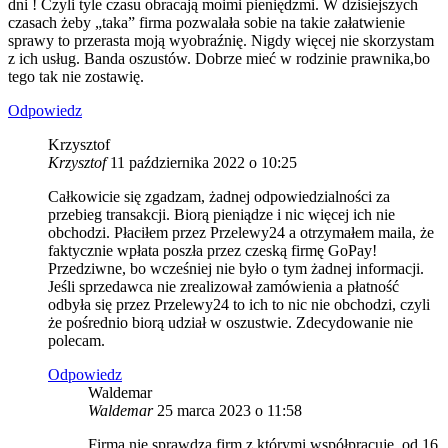
dni ! Czyli tyle czasu obracają moimi pieniędzmi. W dzisiejszych
czasach żeby „taka” firma pozwalała sobie na takie załatwienie
sprawy to przerasta moją wyobraźnię. Nigdy więcej nie skorzystam
z ich usług. Banda oszustów. Dobrze mieć w rodzinie prawnika,bo
tego tak nie zostawię.
Odpowiedz
Krzysztof
Krzysztof
11 października 2022 o 10:25
Całkowicie się zgadzam, żadnej odpowiedzialności za
przebieg transakcji. Biorą pieniądze i nic więcej ich nie
obchodzi. Płaciłem przez Przelewy24 a otrzymałem maila, że
faktycznie wpłata poszła przez czeską firmę GoPay!
Przedziwne, bo wcześniej nie było o tym żadnej informacji.
Jeśli sprzedawca nie zrealizował zamówienia a płatność
odbyła się przez Przelewy24 to ich to nic nie obchodzi, czyli
że pośrednio biorą udział w oszustwie. Zdecydowanie nie
polecam.
Odpowiedz
Waldemar
Waldemar
25 marca 2023 o 11:58
Firma nie sprawdza firm z którymi współpracuje. od 16