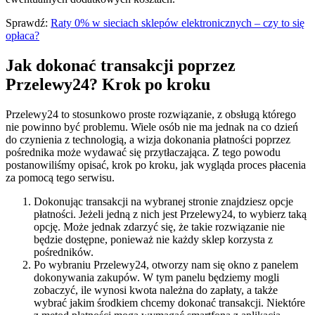
Sprawdź:
Raty 0% w sieciach sklepów elektronicznych – czy to się
opłaca?
Jak dokonać transakcji poprzez
Przelewy24? Krok po kroku
Przelewy24 to stosunkowo proste rozwiązanie, z obsługą którego
nie powinno być problemu. Wiele osób nie ma jednak na co dzień
do czynienia z technologią, a wizja dokonania płatności poprzez
pośrednika może wydawać się przytłaczająca. Z tego powodu
postanowiliśmy opisać, krok po kroku, jak wygląda proces płacenia
za pomocą tego serwisu.
Dokonując transakcji na wybranej stronie znajdziesz opcje
płatności. Jeżeli jedną z nich jest Przelewy24, to wybierz taką
opcję. Może jednak zdarzyć się, że takie rozwiązanie nie
będzie dostępne, ponieważ nie każdy sklep korzysta z
pośredników.
Po wybraniu Przelewy24, otworzy nam się okno z panelem
dokonywania zakupów. W tym panelu będziemy mogli
zobaczyć, ile wynosi kwota należna do zapłaty, a także
wybrać jakim środkiem chcemy dokonać transakcji. Niektóre