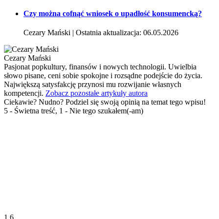
Czy można cofnąć wniosek o upadłość konsumencką?
Cezary Mański | Ostatnia aktualizacja: 06.05.2026
Cezary Mański
Pasjonat popkultury, finansów i nowych technologii. Uwielbia
słowo pisane, ceni sobie spokojne i rozsądne podejście do życia.
Największą satysfakcję przynosi mu rozwijanie własnych
kompetencji.
Zobacz pozostałe artykuły autora
Ciekawie? Nudno? Podziel się swoją opinią na temat tego wpisu!
5 - Świetna treść, 1 - Nie tego szukałem(-am)
1.6