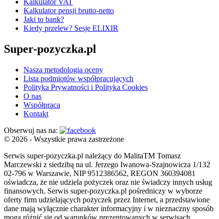
Kalkulator VAT
Kalkulator pensji brutto-netto
Jaki to bank?
Kiedy przelew? Sesje ELIXIR
Super-pozyczka.pl
Nasza metodologia oceny
Lista podmiotów współpracujących
Polityka Prywatności i Polityka Cookies
O nas
Współpraca
Kontakt
Obserwuj nas na:
© 2026 - Wszystkie prawa zastrzeżone
Serwis super-pozyczka.pl należący do MalitaTM Tomasz
Marczewski z siedzibą na ul. Jerzego Iwanowa-Szajnowicza 1/132
02-796 w Warszawie, NIP 9512386562, REGON 360394081
oświadcza, że nie udziela pożyczek oraz nie świadczy innych usług
finansowych. Serwis super-pozyczka.pl pośredniczy w wyborze
oferty firm udzielających pożyczek przez Internet, a przedstawione
dane mają wyłącznie charakter informacyjny i w nieznaczny sposób
mogą różnić się od warunków prezentowanych w serwisach