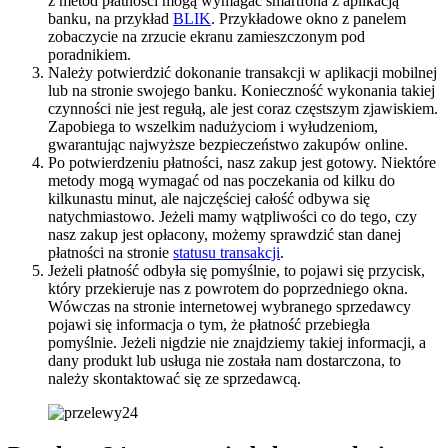
z metod płatności mogą wymagać smartfona z aplikacją
banku, na przykład
BLIK
. Przykładowe okno z panelem
zobaczycie na zrzucie ekranu zamieszczonym pod
poradnikiem.
Należy potwierdzić dokonanie transakcji w aplikacji mobilnej
lub na stronie swojego banku. Konieczność wykonania takiej
czynności nie jest regułą, ale jest coraz częstszym zjawiskiem.
Zapobiega to wszelkim nadużyciom i wyłudzeniom,
gwarantując najwyższe bezpieczeństwo zakupów online.
Po potwierdzeniu płatności, nasz zakup jest gotowy. Niektóre
metody mogą wymagać od nas poczekania od kilku do
kilkunastu minut, ale najczęściej całość odbywa się
natychmiastowo. Jeżeli mamy wątpliwości co do tego, czy
nasz zakup jest opłacony, możemy sprawdzić stan danej
płatności na stronie
statusu transakcji
.
Jeżeli płatność odbyła się pomyślnie, to pojawi się przycisk,
który przekieruje nas z powrotem do poprzedniego okna.
Wówczas na stronie internetowej wybranego sprzedawcy
pojawi się informacja o tym, że płatność przebiegła
pomyślnie. Jeżeli nigdzie nie znajdziemy takiej informacji, a
dany produkt lub usługa nie została nam dostarczona, to
należy skontaktować się ze sprzedawcą.