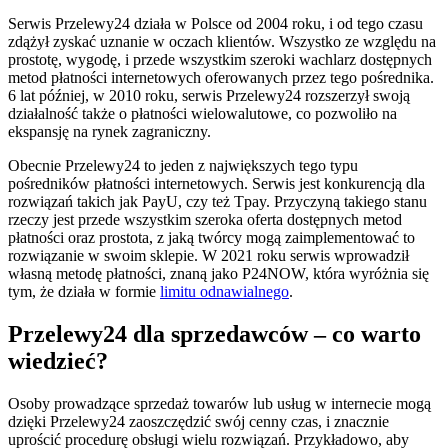
Serwis Przelewy24 działa w Polsce od 2004 roku, i od tego czasu
zdążył zyskać uznanie w oczach klientów. Wszystko ze względu na
prostotę, wygodę, i przede wszystkim szeroki wachlarz dostępnych
metod płatności internetowych oferowanych przez tego pośrednika.
6 lat później, w 2010 roku, serwis Przelewy24 rozszerzył swoją
działalność także o płatności wielowalutowe, co pozwoliło na
ekspansję na rynek zagraniczny.
Obecnie Przelewy24 to jeden z największych tego typu
pośredników płatności internetowych. Serwis jest konkurencją dla
rozwiązań takich jak PayU, czy też Tpay. Przyczyną takiego stanu
rzeczy jest przede wszystkim szeroka oferta dostępnych metod
płatności oraz prostota, z jaką twórcy mogą zaimplementować to
rozwiązanie w swoim sklepie. W 2021 roku serwis wprowadził
własną metodę płatności, znaną jako P24NOW, która wyróżnia się
tym, że działa w formie
limitu odnawialnego
.
Przelewy24 dla sprzedawców – co warto
wiedzieć?
Osoby prowadzące sprzedaż towarów lub usług w internecie mogą
dzięki Przelewy24 zaoszczędzić swój cenny czas, i znacznie
uprościć procedurę obsługi wielu rozwiązań. Przykładowo, aby