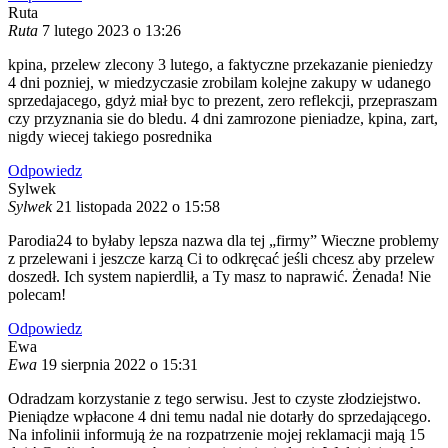
Ruta
Ruta
7 lutego 2023 o 13:26
kpina, przelew zlecony 3 lutego, a faktyczne przekazanie pieniedzy
4 dni pozniej, w miedzyczasie zrobilam kolejne zakupy w udanego
sprzedajacego, gdyż miał byc to prezent, zero reflekcji, przepraszam
czy przyznania sie do bledu. 4 dni zamrozone pieniadze, kpina, zart,
nigdy wiecej takiego posrednika
Odpowiedz
Sylwek
Sylwek
21 listopada 2022 o 15:58
Parodia24 to byłaby lepsza nazwa dla tej „firmy” Wieczne problemy
z przelewani i jeszcze karzą Ci to odkręcać jeśli chcesz aby przelew
doszedł. Ich system napierdlił, a Ty masz to naprawić. Żenada! Nie
polecam!
Odpowiedz
Ewa
Ewa
19 sierpnia 2022 o 15:31
Odradzam korzystanie z tego serwisu. Jest to czyste złodziejstwo.
Pieniądze wpłacone 4 dni temu nadal nie dotarły do sprzedającego.
Na infolinii informują że na rozpatrzenie mojej reklamacji mają 15