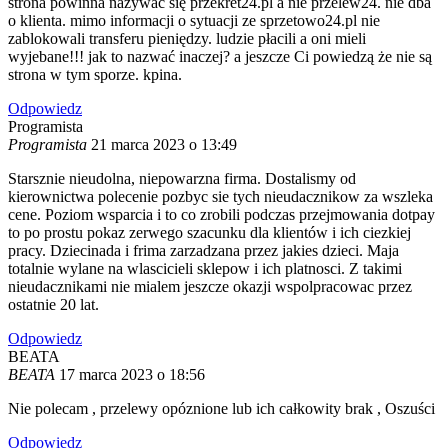
strona powinna nazywać się przekret24.pl a nie przelew24. nie dba
o klienta. mimo informacji o sytuacji ze sprzetowo24.pl nie
zablokowali transferu pieniędzy. ludzie płacili a oni mieli
wyjebane!!! jak to nazwać inaczej? a jeszcze Ci powiedzą że nie są
strona w tym sporze. kpina.
Odpowiedz
Programista
Programista
21 marca 2023 o 13:49
Starsznie nieudolna, niepowarzna firma. Dostalismy od
kierownictwa polecenie pozbyc sie tych nieudacznikow za wszleka
cene. Poziom wsparcia i to co zrobili podczas przejmowania dotpay
to po prostu pokaz zerwego szacunku dla klientów i ich ciezkiej
pracy. Dziecinada i frima zarzadzana przez jakies dzieci. Maja
totalnie wylane na wlascicieli sklepow i ich platnosci. Z takimi
nieudacznikami nie mialem jeszcze okazji wspolpracowac przez
ostatnie 20 lat.
Odpowiedz
BEATA
BEATA
17 marca 2023 o 18:56
Nie polecam , przelewy opóznione lub ich całkowity brak , Oszuści
Odpowiedz