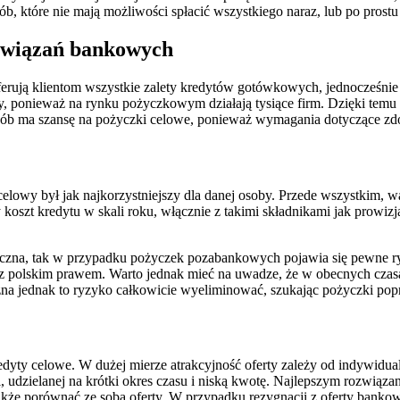
osób, które nie mają możliwości spłacić wszystkiego naraz, lub po pros
ozwiązań bankowych
oferują klientom wszystkie zalety kredytów gotówkowych, jednocześnie
ponieważ na rynku pożyczkowym działają tysiące firm. Dzięki temu 
osób ma szansę na pożyczki celowe, ponieważ wymagania dotyczące zdol
celowy był jak najkorzystniejszy dla danej osoby. Przede wszystkim, 
ty koszt kredytu w skali roku, włącznie z takimi składnikami jak prow
pieczna, tak w przypadku pożyczek pozabankowych pojawia się pewne r
e z polskim prawem. Warto jednak mieć na uwadze, że w obecnych czas
a jednak to ryzyko całkowicie wyeliminować, szukając pożyczki poprze
redyty celowe. W dużej mierze atrakcyjność oferty zależy od indywidua
 udzielanej na krótki okres czasu i niską kwotę. Najlepszym rozwiąz
 także porównać ze sobą oferty. W przypadku rezygnacji z oferty ban