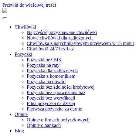
Przewiń do właściwej treści
Chwilówki
Najczęściej przyznawane chwilówki
Nowe chwilówki dla zadłużonych
Chwilówka z natychmiastowym przelewem w 15 minut
Chwilówki 24/7 bez baz
Pożyczki
Pożyczki bez BIK
Pożyczka na raty
Pożyczka dla zadłużonych
Pożyczka z komornikiem
Pożyczka na dowód
Pożyczki bez zdolności kredytowej
Pożyczki bez sprawdzania baz
Pożyczki bez weryfikacji
Pilna pożyczka na dzisiaj
Pierwsza pożyczka za darmo
Opinie
Opinie o firmach pożyczkowych
Opinie o bankach
Blog