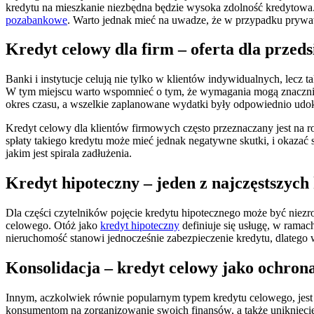
kredytu na mieszkanie niezbędna będzie wysoka zdolność kredytowa.
pozabankowe
. Warto jednak mieć na uwadze, że w przypadku prywat
Kredyt celowy dla firm – oferta dla przed
Banki i instytucje celują nie tylko w klientów indywidualnych, lecz 
W tym miejscu warto wspomnieć o tym, że wymagania mogą znacznie r
okres czasu, a wszelkie zaplanowane wydatki były odpowiednio ud
Kredyt celowy dla klientów firmowych często przeznaczany jest na ro
spłaty takiego kredytu może mieć jednak negatywne skutki, i okazać s
jakim jest spirala zadłużenia.
Kredyt hipoteczny – jeden z najczęstszyc
Dla części czytelników pojęcie kredytu hipotecznego może być niez
celowego. Otóż jako
kredyt hipoteczny
definiuje się usługę, w rama
nieruchomość stanowi jednocześnie zabezpieczenie kredytu, dlatego
Konsolidacja – kredyt celowy jako ochron
Innym, aczkolwiek równie popularnym typem kredytu celowego, jes
konsumentom na zorganizowanie swoich finansów, a także uniknięcie 