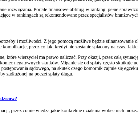
iane rozwiązania. Portale finansowe obfitują w rankingi pełne spraw
niejące w rankingach są rekomendowane przez specjalistów branżowych
 potrzeby i możliwości. Z jego pomocą możliwe będzie sfinansowanie o
 komplikacje, przez co taki kredyt nie zostanie spłacony na czas. Jak
e, które wierzyciel ma prawo naliczać. Przy okazji, przez całą sytuacj
 koniec negatywnych skutków. Miganie się od spłaty często skutkuje ud
o postępowania sądowego, na skutek czego komornik zajmie się egzek
oby zadłużonej na poczet spłaty długu.
odziców?
acji, przez co nie wiedzą jakie konkretnie działania wobec nich może..