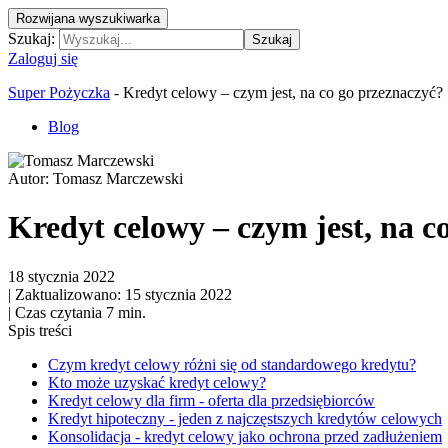
Rozwijana wyszukiwarka
Szukaj:
Szukaj
Zaloguj się
Super Pożyczka
-
Kredyt celowy – czym jest, na co go przeznaczyć?
Blog
Autor:
Tomasz Marczewski
Kredyt celowy – czym jest, na c
18 stycznia 2022
|
Zaktualizowano: 15 stycznia 2022
|
Czas czytania 7 min.
Spis treści
Czym kredyt celowy różni się od standardowego kredytu?
Kto może uzyskać kredyt celowy?
Kredyt celowy dla firm - oferta dla przedsiębiorców
Kredyt hipoteczny - jeden z najczęstszych kredytów celowych
Konsolidacja - kredyt celowy jako ochrona przed zadłużeniem