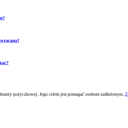
gu?
 zwracana?
ukać?
w branży pożyczkowej. Jego celem jest pomagać osobom zadłużonym.
Z