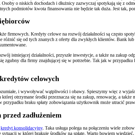
 Osoby o niskich dochodach i dłużnicy zazwyczaj spotykają się z odm
nych podmiotów kwota finansowania nie będzie tak duża. Jest tak, po
siębiorców
także firmowych. Kredyty celowe na rozwój działalności są często spoty
óżnić się od tych znanych z oferty dla zwykłych klientów. Bank lub i
okumentowane.
zwój istniejącej działalności, przyszłe inwestycje, a także na zakup 
ię zgubny dla firmy znajdującej się w potrzebie. Tak jak w przypadku 
h kredytów celowych
rozumiałe, i wywoływać wątpliwości i obawy. Spieszymy więc z wyjaśn
ch której otrzymane środki przeznacza się na zakup, renowację, a tak
 w przypadku braku spłaty zobowiązania użytkownik może utracić praw
a przed zadłużeniem
t
kredyt konsolidacyjny
. Taka usługa polega na połączeniu wiele zobowią
sytuacji w której brakuje środków na spłatę. Warto bowiem wiedzieć,