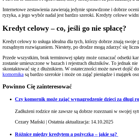
Internetowe zestawienia zawierają jedynie sprawdzone i dobrze ocen
ryzyka, a jego wybór nadal jest bardzo szeroki. Kredyty celowe wid
Kredyt celowy – co, jeśli go nie spłacę?
Kredyt celowy to usługa idealna dla tych, którzy dobrze znają swoje
rozsądnym rozwiązaniem. Niestety, po drodze mogą zdarzyć się liczne
Przede wszystkim, brak terminowej spłaty może oznaczać odsetki karn
zostanie umieszczone w bazach i rejestrach dłużników. To jednak nie
skontaktować się z dłużnikiem. W ostateczności może nawet dojść d
komornika
są bardzo szerokie i może on zająć pieniądze i majątek os
Powinno Cię
zainteresować
Czy komornik może zająć wynagrodzenie dzieci za długi r
Zadłużeni rodzice nie zawsze są dobrze rozeznani w swojej sytu
Cezary Mański | Ostatnia aktualizacja: 14.10.2025
Różnice między kredytem a pożyczką – jakie są?