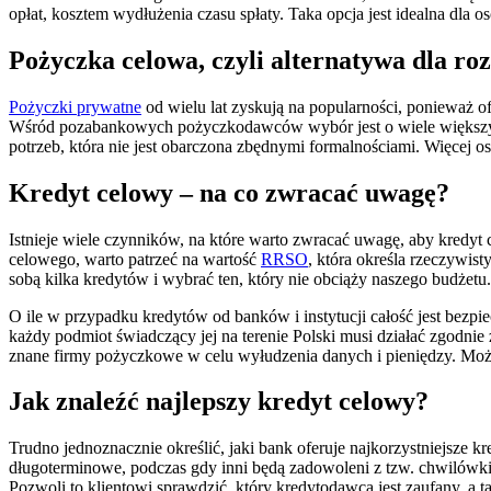
opłat, kosztem wydłużenia czasu spłaty. Taka opcja jest idealna dla 
Pożyczka celowa, czyli alternatywa dla r
Pożyczki prywatne
od wielu lat zyskują na popularności, ponieważ 
Wśród pozabankowych pożyczkodawców wybór jest o wiele większy, 
potrzeb, która nie jest obarczona zbędnymi formalnościami. Więcej 
Kredyt celowy – na co zwracać uwagę?
Istnieje wiele czynników, na które warto zwracać uwagę, aby kredyt 
celowego, warto patrzeć na wartość
RRSO
, która określa rzeczywis
sobą kilka kredytów i wybrać ten, który nie obciąży naszego budżetu.
O ile w przypadku kredytów od banków i instytucji całość jest bez
każdy podmiot świadczący jej na terenie Polski musi działać zgodni
znane firmy pożyczkowe w celu wyłudzenia danych i pieniędzy. Możn
Jak znaleźć najlepszy kredyt celowy?
Trudno jednoznacznie określić, jaki bank oferuje najkorzystniejsze k
długoterminowe, podczas gdy inni będą zadowoleni z tzw. chwilówki,
Pozwoli to klientowi sprawdzić, który kredytodawca jest zaufany, a