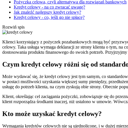
Pożyczka celowa, czyli alternatywa dla rozwiązań bankowych
Kredyt celowy - na co zwracać uwagę?
Jak znaleźć najlepszy kredyt celowy?
Kredyt celowy - co, jeśli go nie spłacę?
Rozwiń spis
Klienci korzystający z pożyczek pozabankowych mogą być przyzwycza
celowy. Taka usługa wymaga deklaracji ze strony klienta o tym, na
dostosowania produktu finansowego do swoich potrzeb. Przyjrzyjmy
Czym kredyt celowy różni się od standard
Może wydawać się, że kredyt celowy jest tym samym, co standardo
w postaci możliwości uzyskania większej sumy pieniędzy, przedłuże
usługę do potrzeb klienta, na czym zyskują obie strony. Obecnie pop
Klient, określając cel zaciągania pożyczki, zobowiązuje się do prz
klient rozporządza środkami inaczej, niż ustalono w umowie. Wówc
Kto może uzyskać kredyt celowy?
Wymagania kredytów celowych nie są ujednolicone, i w dużej mierze za