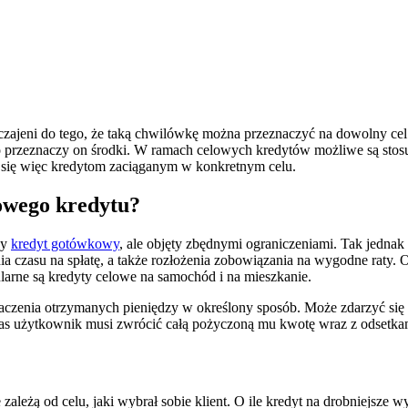
jeni do tego, że taką chwilówkę można przeznaczyć na dowolny cel. S
 co przeznaczy on środki. W ramach celowych kredytów możliwe są sto
 się więc kredytom zaciąganym w konkretnym celu.
owego kredytu?
wy
kredyt gotówkowy
, ale objęty zbędnymi ograniczeniami. Tak jednak 
nia czasu na spłatę, a także rozłożenia zobowiązania na wygodne ra
ularne są kredyty celowe na samochód i na mieszkanie.
eznaczenia otrzymanych pieniędzy w określony sposób. Może zdarzyć się
zas użytkownik musi zwrócić całą pożyczoną mu kwotę wraz z odsetkam
leżą od celu, jaki wybrał sobie klient. O ile kredyt na drobniejsze w