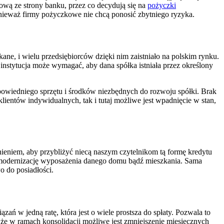
ową ze strony banku, przez co decydują się na
pożyczki
nieważ firmy pożyczkowe nie chcą ponosić zbytniego ryzyka.
kane, i wielu przedsiębiorców dzięki nim zaistniało na polskim rynku.
nstytucja może wymagać, aby dana spółka istniała przez określony
odpowiedniego sprzętu i środków niezbędnych do rozwoju spółki. Brak
klientów indywidualnych, tak i tutaj możliwe jest wpadnięcie w stan,
ieniem, aby przybliżyć niecą naszym czytelnikom tą formę kredytu
że modernizację wyposażenia danego domu bądź mieszkania. Sama
o do posiadłości.
zań w jedną ratę, która jest o wiele prostsza do spłaty. Pozwala to
 że w ramach konsolidacji możliwe jest zmniejszenie miesięcznych