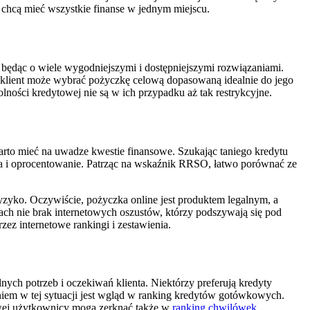
tu chcą mieć wszystkie finanse w jednym miejscu.
 będąc o wiele wygodniejszymi i dostępniejszymi rozwiązaniami.
klient może wybrać pożyczkę celową dopasowaną idealnie do jego
ności kredytowej nie są w ich przypadku aż tak restrykcyjne.
warto mieć na uwadze kwestie finansowe. Szukając taniego kredytu
izja i oprocentowanie. Patrząc na wskaźnik RRSO, łatwo porównać ze
yzyko. Oczywiście, pożyczka online jest produktem legalnym, a
ach nie brak internetowych oszustów, którzy podszywają się pod
z internetowe rankingi i zestawienia.
lnych potrzeb i oczekiwań klienta. Niektórzy preferują kredyty
aniem w tej sytuacji jest wgląd w ranking kredytów gotówkowych.
kowej użytkownicy mogą zerknąć także w
ranking chwilówek
.