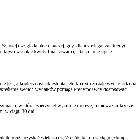
ytuacja wygląda nieco inaczej, gdy klient zaciąga tzw. kredyt
sunkowo wysokie kwoty finansowania, a także inne opcje
nie jest, a konieczność określenia celu kredytu zostaje wynagrodzona
ty. Określenie swoich wydatków pomaga kredytodawcy dostosować
 sytuacja, w której wierzyciel wycofuje umowę, ponieważ odkrył że
i w ciągu 30 dni.
ydatki może uzyskać większa część osób, tak do zaciągnięcia np.