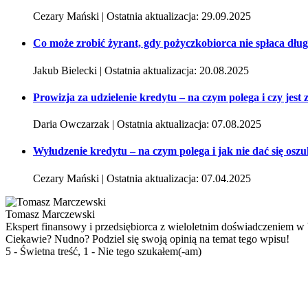
Cezary Mański | Ostatnia aktualizacja: 29.09.2025
Co może zrobić żyrant, gdy pożyczkobiorca nie spłaca dłu
Jakub Bielecki | Ostatnia aktualizacja: 20.08.2025
Prowizja za udzielenie kredytu – na czym polega i czy jest
Daria Owczarzak | Ostatnia aktualizacja: 07.08.2025
Wyłudzenie kredytu – na czym polega i jak nie dać się osz
Cezary Mański | Ostatnia aktualizacja: 07.04.2025
Tomasz Marczewski
Ekspert finansowy i przedsiębiorca z wieloletnim doświadczeniem 
Ciekawie? Nudno? Podziel się swoją opinią na temat tego wpisu!
5 - Świetna treść, 1 - Nie tego szukałem(-am)