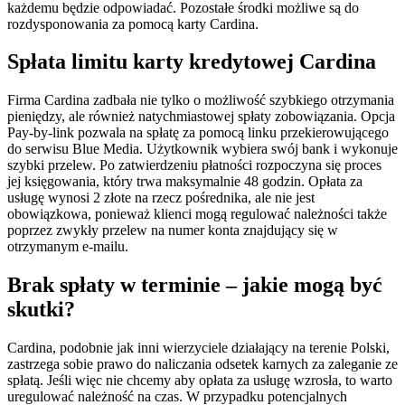
każdemu będzie odpowiadać. Pozostałe środki możliwe są do
rozdysponowania za pomocą karty Cardina.
Spłata limitu karty kredytowej Cardina
Firma Cardina zadbała nie tylko o możliwość szybkiego otrzymania
pieniędzy, ale również natychmiastowej spłaty zobowiązania. Opcja
Pay-by-link pozwala na spłatę za pomocą linku przekierowującego
do serwisu Blue Media. Użytkownik wybiera swój bank i wykonuje
szybki przelew. Po zatwierdzeniu płatności rozpoczyna się proces
jej księgowania, który trwa maksymalnie 48 godzin. Opłata za
usługę wynosi 2 złote na rzecz pośrednika, ale nie jest
obowiązkowa, ponieważ klienci mogą regulować należności także
poprzez zwykły przelew na numer konta znajdujący się w
otrzymanym e-mailu.
Brak spłaty w terminie – jakie mogą być
skutki?
Cardina, podobnie jak inni wierzyciele działający na terenie Polski,
zastrzega sobie prawo do naliczania odsetek karnych za zaleganie ze
spłatą. Jeśli więc nie chcemy aby opłata za usługę wzrosła, to warto
uregulować należność na czas. W przypadku potencjalnych