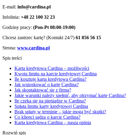
E-mail:
info@cardina.pl
Infolinia:
+48 22 100 32 23
Godziny pracy:
(Pon-Pt 08:00-19:00)
Chcesz zastrzec kartę? (Kontakt 24/7)
61 856 56 15
Strona:
www.cardina.pl
Spis treści
Karta kredytowa Cardina – możliwości
Kwota limitu na karcie kredytowej Cardina
Ile kosztuje karta kredytowa Cardina?
Jak wnioskować o kartę Cardina?
Jak skontaktować się z firmą?
Jakie warunki należy spełnić, aby otrzymać kartę Cardina?
Ile czeka się na pieniądze w Cardina?
Spłata limitu karty kredytowej Cardina
Brak spłaty w terminie – jakie mogą być skutki?
Co klienci sądzą o karcie Cardina?
Karta kredytowa Cardina – nasza opinia
Rozwiń spis