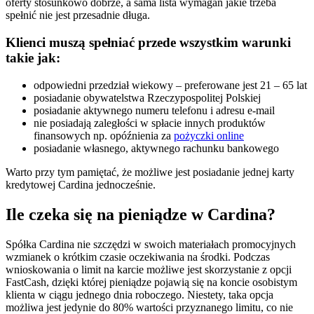
oferty stosunkowo dobrze, a sama lista wymagań jakie trzeba
spełnić nie jest przesadnie długa.
Klienci muszą spełniać przede wszystkim warunki
takie jak:
odpowiedni przedział wiekowy – preferowane jest 21 – 65 lat
posiadanie obywatelstwa Rzeczypospolitej Polskiej
posiadanie aktywnego numeru telefonu i adresu e-mail
nie posiadają zaległości w spłacie innych produktów
finansowych np. opóźnienia za
pożyczki online
posiadanie własnego, aktywnego rachunku bankowego
Warto przy tym pamiętać, że możliwe jest posiadanie jednej karty
kredytowej Cardina jednocześnie.
Ile czeka się na pieniądze w Cardina?
Spółka Cardina nie szczędzi w swoich materiałach promocyjnych
wzmianek o krótkim czasie oczekiwania na środki. Podczas
wnioskowania o limit na karcie możliwe jest skorzystanie z opcji
FastCash, dzięki której pieniądze pojawią się na koncie osobistym
klienta w ciągu jednego dnia roboczego. Niestety, taka opcja
możliwa jest jedynie do 80% wartości przyznanego limitu, co nie