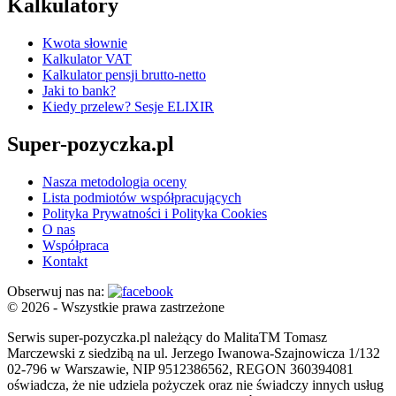
Kalkulatory
Kwota słownie
Kalkulator VAT
Kalkulator pensji brutto-netto
Jaki to bank?
Kiedy przelew? Sesje ELIXIR
Super-pozyczka.pl
Nasza metodologia oceny
Lista podmiotów współpracujących
Polityka Prywatności i Polityka Cookies
O nas
Współpraca
Kontakt
Obserwuj nas na:
© 2026 - Wszystkie prawa zastrzeżone
Serwis super-pozyczka.pl należący do MalitaTM Tomasz
Marczewski z siedzibą na ul. Jerzego Iwanowa-Szajnowicza 1/132
02-796 w Warszawie, NIP 9512386562, REGON 360394081
oświadcza, że nie udziela pożyczek oraz nie świadczy innych usług