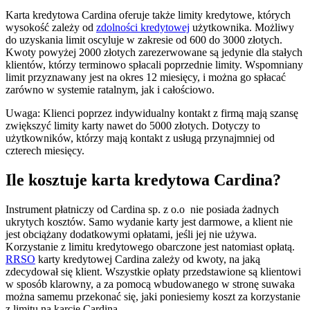
Karta kredytowa Cardina oferuje także limity kredytowe, których
wysokość zależy od
zdolności kredytowej
użytkownika. Możliwy
do uzyskania limit oscyluje w zakresie od 600 do 3000 złotych.
Kwoty powyżej 2000 złotych zarezerwowane są jedynie dla stałych
klientów, którzy terminowo spłacali poprzednie limity. Wspomniany
limit przyznawany jest na okres 12 miesięcy, i można go spłacać
zarówno w systemie ratalnym, jak i całościowo.
Uwaga: Klienci poprzez indywidualny kontakt z firmą mają szansę
zwiększyć limity karty nawet do 5000 złotych. Dotyczy to
użytkowników, którzy mają kontakt z usługą przynajmniej od
czterech miesięcy.
Ile kosztuje karta kredytowa Cardina?
Instrument płatniczy od Cardina sp. z o.o nie posiada żadnych
ukrytych kosztów. Samo wydanie karty jest darmowe, a klient nie
jest obciążany dodatkowymi opłatami, jeśli jej nie używa.
Korzystanie z limitu kredytowego obarczone jest natomiast opłatą.
RRSO
karty kredytowej Cardina zależy od kwoty, na jaką
zdecydował się klient. Wszystkie opłaty przedstawione są klientowi
w sposób klarowny, a za pomocą wbudowanego w stronę suwaka
można samemu przekonać się, jaki poniesiemy koszt za korzystanie
z limitu na karcie Cardina.