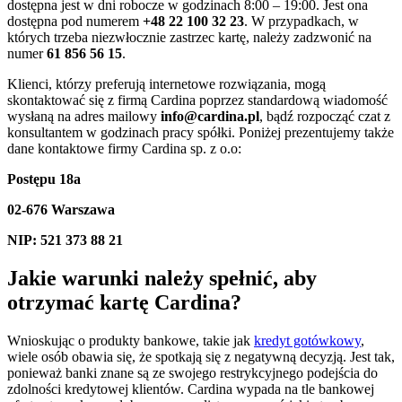
dostępna jest w dni robocze w godzinach 8:00 – 19:00. Jest ona
dostępna pod numerem
+48 22 100 32 23
. W przypadkach, w
których trzeba niezwłocznie zastrzec kartę, należy zadzwonić na
numer
61 856 56 15
.
Klienci, którzy preferują internetowe rozwiązania, mogą
skontaktować się z firmą Cardina poprzez standardową wiadomość
wysłaną na adres mailowy
info@cardina.pl
, bądź rozpocząć czat z
konsultantem w godzinach pracy spółki. Poniżej prezentujemy także
dane kontaktowe firmy Cardina sp. z o.o:
Postępu 18a
02-676 Warszawa
NIP: 521 373 88 21
Jakie warunki należy spełnić, aby
otrzymać kartę Cardina?
Wnioskując o produkty bankowe, takie jak
kredyt gotówkowy
,
wiele osób obawia się, że spotkają się z negatywną decyzją. Jest tak,
ponieważ banki znane są ze swojego restrykcyjnego podejścia do
zdolności kredytowej klientów. Cardina wypada na tle bankowej