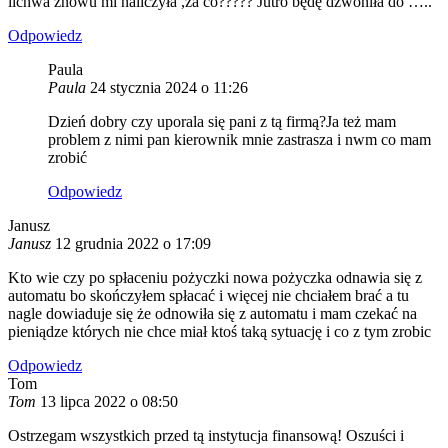
lichwa znowu mi naliczyła ,za co????? Jutro będę dzwoniła do …..
Odpowiedz
Paula
Paula
24 stycznia 2024 o 11:26
Dzień dobry czy uporala się pani z tą firmą?Ja też mam
problem z nimi pan kierownik mnie zastrasza i nwm co mam
zrobić
Odpowiedz
Janusz
Janusz
12 grudnia 2022 o 17:09
Kto wie czy po spłaceniu pożyczki nowa pożyczka odnawia się z
automatu bo skończyłem spłacać i więcej nie chciałem brać a tu
nagle dowiaduje się że odnowiła się z automatu i mam czekać na
pieniądze których nie chce miał ktoś taką sytuację i co z tym zrobic
Odpowiedz
Tom
Tom
13 lipca 2022 o 08:50
Ostrzegam wszystkich przed tą instytucja finansową! Oszuści i