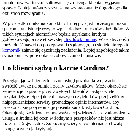
problemów warto skonsultować się z obsługą klienta i wyjaśnić
sprawę. Istnieje wówczas szansa na wypracowanie dogodnego dla
obu stron rozwiązania.
W przypadku unikania kontaktu z firmą przy jednoczesnym braku
spłacania rat, istnieje ryzyko wpisu do baz i rejestrów dłużników. W
takich sytuacjach niemożliwe będzie uzyskanie kredytu
gotówkowego, a nawet zwykłej
chwilówki online
. W ostateczności
może dojść nawet do postępowania sądowego, na skutek którego to
komornik
zajmie się egzekucją zadłużenia. Lepiej zapobiegać takim
sytuacjom i w porę opłacić zobowiązanie finansowe.
Co klienci sądzą o karcie Cardina?
Przeglądając w internecie liczne usługi pozabankowe, warto
zwrócić uwagę na opinie i oceny użytkowników. Może okazać się
że recenzje napisane przez zwykłych klientów będą o wiele
przydatniejsze. Specjalnie dla naszych czytelników przejrzeliśmy
najpopularniejsze serwisy gromadzące opinie internautów, aby
przekonać się jaką reputację posiada karta kredytowa Cardina.
Okazuje się, że klienci w przeważającej większości są zadowoleni z
usługi, a średnia jej ocen w żadnym z przypadków nie jest niższa
niż 3,5 na 5 gwiazdek. Zobaczmy więc, za co internauci chwalą
usługę, a za co ją krytykują.