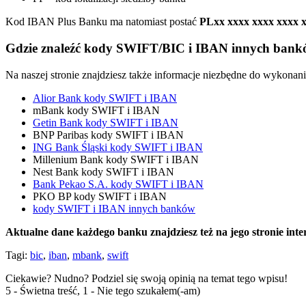
Kod IBAN Plus Banku ma natomiast postać
PLxx xxxx xxxx xxxx 
Gdzie znaleźć kody SWIFT/BIC i IBAN innych ban
Na naszej stronie znajdziesz także informacje niezbędne do wykona
Alior Bank kody SWIFT i IBAN
mBank kody SWIFT i IBAN
Getin Bank kody SWIFT i IBAN
BNP Paribas kody SWIFT i IBAN
ING Bank Śląski kody SWIFT i IBAN
Millenium Bank kody SWIFT i IBAN
Nest Bank kody SWIFT i IBAN
Bank Pekao S.A. kody SWIFT i IBAN
PKO BP kody SWIFT i IBAN
kody SWIFT i IBAN innych banków
Aktualne dane każdego banku znajdziesz też na jego stronie inte
Tagi:
bic
,
iban
,
mbank
,
swift
Ciekawie? Nudno? Podziel się swoją opinią na temat tego wpisu!
5 - Świetna treść, 1 - Nie tego szukałem(-am)