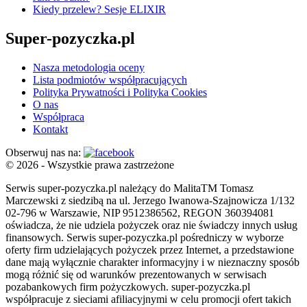
Kiedy przelew? Sesje ELIXIR
Super-pozyczka.pl
Nasza metodologia oceny
Lista podmiotów współpracujących
Polityka Prywatności i Polityka Cookies
O nas
Współpraca
Kontakt
Obserwuj nas na:
© 2026 - Wszystkie prawa zastrzeżone
Serwis super-pozyczka.pl należący do MalitaTM Tomasz
Marczewski z siedzibą na ul. Jerzego Iwanowa-Szajnowicza 1/132
02-796 w Warszawie, NIP 9512386562, REGON 360394081
oświadcza, że nie udziela pożyczek oraz nie świadczy innych usług
finansowych. Serwis super-pozyczka.pl pośredniczy w wyborze
oferty firm udzielających pożyczek przez Internet, a przedstawione
dane mają wyłącznie charakter informacyjny i w nieznaczny sposób
mogą różnić się od warunków prezentowanych w serwisach
pozabankowych firm pożyczkowych. super-pozyczka.pl
współpracuje z sieciami afiliacyjnymi w celu promocji ofert takich