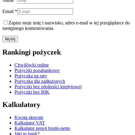
Name *
Email *
Zapisz moje imię i nazwisko, adres e-mail w tej przeglądarce do
następnego komentowania.
Rankingi pożyczek
Chwilówki online
Pożyczki pozabankowe
Pożyczka na raty
Pożyczka dla zadłużonych
Pożyczki bez zdolności kredytowej
Pożyczki bez BIK
Kalkulatory
Kwota słownie
Kalkulator VAT
Kalkulator pensji brutto-netto
Jaki to bank?