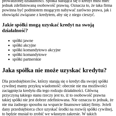
prowadzonej działalności. Spółka starająca się o kredyt musi mieć
jednak zdefiniowaną osobowość prawną. Oznacza to, że taka firma
powinna być podmiotem mogącym nabywać zarówno prawa, jak i
obowiązki związane z kredytem, aby się z niego cieszyć.
Jakie spółki mogą uzyskać kredyt na swoją
działalność?
spółki jawne
spółki akcyjne
spółki komandytowo akcyjne
spółki komandytowe
spółki partnerskie
Jaka spółka nie może uzyskać kredytu?
Dla przedsiębiorców, którzy starają się o kredyt dla swojej spółki
cywilnej mamy przykrą wiadomość: obecnie nie ma możliwości
zaciągnięcia kredytu dla tego rodzaju działalności. Główną
przyczyną takiego stanu rzeczy jest to, iż to osobowość prawna
takiej spółki nie jest dobrze zdefiniowana. Nie oznacza to jednak, że
nie ma żadnego sposobu na wsparcie finansowe takiej firmy. Jeżeli
dany przedsiębiorca chce uzyskać środki na rozwój spółki cywilnej,
to będzie musiał to zrobić we własnym zakresie. W takich