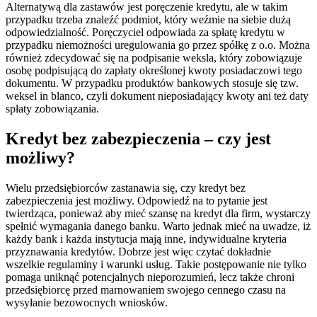
Alternatywą dla zastawów jest poręczenie kredytu, ale w takim
przypadku trzeba znaleźć podmiot, który weźmie na siebie dużą
odpowiedzialność. Poręczyciel odpowiada za spłatę kredytu w
przypadku niemożności uregulowania go przez spółkę z o.o. Można
również zdecydować się na podpisanie weksla, który zobowiązuje
osobę podpisującą do zapłaty określonej kwoty posiadaczowi tego
dokumentu. W przypadku produktów bankowych stosuje się tzw.
weksel in blanco, czyli dokument nieposiadający kwoty ani też daty
spłaty zobowiązania.
Kredyt bez zabezpieczenia – czy jest
możliwy?
Wielu przedsiębiorców zastanawia się, czy kredyt bez
zabezpieczenia jest możliwy. Odpowiedź na to pytanie jest
twierdząca, ponieważ aby mieć szansę na kredyt dla firm, wystarczy
spełnić wymagania danego banku. Warto jednak mieć na uwadze, iż
każdy bank i każda instytucja mają inne, indywidualne kryteria
przyznawania kredytów. Dobrze jest więc czytać dokładnie
wszelkie regulaminy i warunki usług. Takie postępowanie nie tylko
pomaga uniknąć potencjalnych nieporozumień, lecz także chroni
przedsiębiorcę przed marnowaniem swojego cennego czasu na
wysyłanie bezowocnych wniosków.