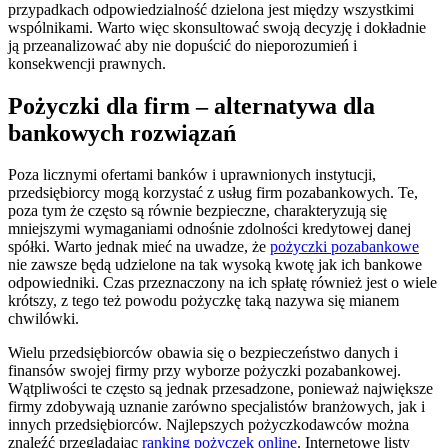
przypadkach odpowiedzialność dzielona jest między wszystkimi
wspólnikami. Warto więc skonsultować swoją decyzję i dokładnie
ją przeanalizować aby nie dopuścić do nieporozumień i
konsekwencji prawnych.
Pożyczki dla firm – alternatywa dla
bankowych rozwiązań
Poza licznymi ofertami banków i uprawnionych instytucji,
przedsiębiorcy mogą korzystać z usług firm pozabankowych. Te,
poza tym że często są równie bezpieczne, charakteryzują się
mniejszymi wymaganiami odnośnie zdolności kredytowej danej
spółki. Warto jednak mieć na uwadze, że
pożyczki pozabankowe
nie zawsze będą udzielone na tak wysoką kwotę jak ich bankowe
odpowiedniki. Czas przeznaczony na ich spłatę również jest o wiele
krótszy, z tego też powodu pożyczkę taką nazywa się mianem
chwilówki.
Wielu przedsiębiorców obawia się o bezpieczeństwo danych i
finansów swojej firmy przy wyborze pożyczki pozabankowej.
Wątpliwości te często są jednak przesadzone, ponieważ największe
firmy zdobywają uznanie zarówno specjalistów branżowych, jak i
innych przedsiębiorców. Najlepszych pożyczkodawców można
znaleźć przeglądając
ranking pożyczek online
. Internetowe listy