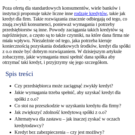
Poza ofertą dla standardowych konsumentów, wiele banków i
instytucji proponuje także liczne inne
rodzaje kredytów
, takie jak
kredyt dla firm. Takie rozwiązania znacznie odbiegają od tego, co
znają zwykli konsumenci, ponieważ wymagania i potrzeby
przedsiębiorstw są inne. Powody zaciągania takich kredytów są
najróżniejsze, a często są to także czynniki, na które dana firma nie
miała wpływu. Niezależnie od tego, jaka potrzeba kieruje
koniecznością pozyskania dodatkowych środków, kredyt dla spółki
z o.o może być dobrym rozwiązaniem. W dzisiejszym artykule
zobaczymy, jakie wymagania musi spełnić dana spółka aby
otrzymać taki kredyt, i przyjrzymy się jego szczegółom.
Spis treści
Czy przedsiębiorca może zaciągnąć zwykły kredyt?
Jakie wymagania trzeba spełnić, aby uzyskać kredyt dla
spółki z o.o?
Co stoi na przeszkodzie w uzyskaniu kredytu dla firmy?
Jak zwiększyć zdolność kredytową spółki z o.o?
Alternatywa dla zastawu – jak inaczej zyskać w oczach
kredytodawcy?
Kredyt bez zabezpieczenia – czy jest możliwy?