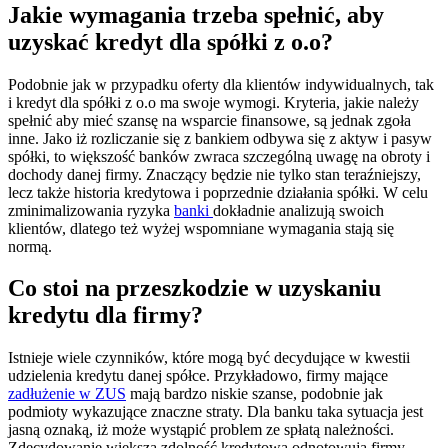
Jakie wymagania trzeba spełnić, aby
uzyskać kredyt dla spółki z o.o?
Podobnie jak w przypadku oferty dla klientów indywidualnych, tak
i kredyt dla spółki z o.o ma swoje wymogi. Kryteria, jakie należy
spełnić aby mieć szansę na wsparcie finansowe, są jednak zgoła
inne. Jako iż rozliczanie się z bankiem odbywa się z aktyw i pasyw
spółki, to większość banków zwraca szczególną uwagę na obroty i
dochody danej firmy. Znaczący będzie nie tylko stan teraźniejszy,
lecz także historia kredytowa i poprzednie działania spółki. W celu
zminimalizowania ryzyka
banki
dokładnie analizują swoich
klientów, dlatego też wyżej wspomniane wymagania stają się
normą.
Co stoi na przeszkodzie w uzyskaniu
kredytu dla firmy?
Istnieje wiele czynników, które mogą być decydujące w kwestii
udzielenia kredytu danej spółce. Przykładowo, firmy mające
zadłużenie w ZUS
mają bardzo niskie szanse, podobnie jak
podmioty wykazujące znaczne straty. Dla banku taka sytuacja jest
jasną oznaką, iż może wystąpić problem ze spłatą należności.
Zdecydowanie większą zdolność kredytową odnotowują firmy,