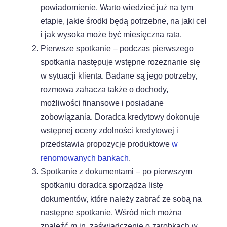
powiadomienie. Warto wiedzieć już na tym
Dostosujemy się do Ciebie
etapie, jakie środki będą potrzebne, na jaki cel
i jak wysoka może być miesięczna rata.
Pierwsze spotkanie – podczas pierwszego
Używamy ciasteczek, dzięki którym nasza strona jest dla
Ciebie bardziej przyjazna i działa niezawodnie. Pozwalają
spotkania następuje wstępne rozeznanie się
one również dopasować treści i reklamy do Twoich
w sytuacji klienta. Badane są jego potrzeby,
zainteresowań.
rozmowa zahacza także o dochody,
Jeśli się nie zgodzisz, reklamy nadal będą się wyświetlać,
możliwości finansowe i posiadane
ale nie będą dopasowane do Ciebie
zobowiązania. Doradca kredytowy dokonuje
Ustawienia ciasteczek
wstępnej oceny zdolności kredytowej i
przedstawia propozycje produktowe
w
Poniżej możesz sprawdzić, jakie dane zbieramy w
ciasteczkach i po co je zbieramy.
renomowanych bankach
.
Nie na wszystkie musisz się zgodzić.
Spotkanie z dokumentami – po pierwszym
Oświadczenie o prywatności
spotkaniu doradca sporządza listę
dokumentów, które należy zabrać ze sobą na
następne spotkanie. Wśród nich można
Rozumiem
znaleźć m.in. zaświadczenie o zarobkach w