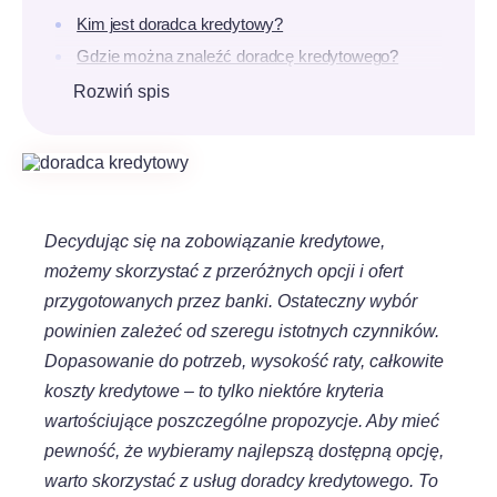
Kim jest doradca kredytowy?
Gdzie można znaleźć doradcę kredytowego?
Kto może zostać doradcą kredytowym?
Rozwiń spis
Podstawowe zadania doradcy kredytowego
Jak rozpoznać dobrego doradcę kredytowego?
Jak przebiega współpraca z doradcą kredytowym?
Ile kosztuje korzystanie z usług doradcy
Decydując się na zobowiązanie kredytowe,
kredytowego?
możemy skorzystać z przeróżnych opcji i ofert
Doradca kredytowy – czy warto korzystać z usług?
przygotowanych przez banki. Ostateczny wybór
powinien zależeć od szeregu istotnych czynników.
Dopasowanie do potrzeb, wysokość raty, całkowite
koszty kredytowe – to tylko niektóre kryteria
wartościujące poszczególne propozycje. Aby mieć
pewność, że wybieramy najlepszą dostępną opcję,
warto skorzystać z usług doradcy kredytowego. To