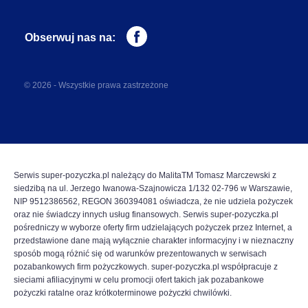
Obserwuj nas na:
© 2026 - Wszystkie prawa zastrzeżone
Serwis super-pozyczka.pl należący do MalitaTM Tomasz Marczewski z
siedzibą na ul. Jerzego Iwanowa-Szajnowicza 1/132 02-796 w Warszawie,
NIP 9512386562, REGON 360394081 oświadcza, że nie udziela pożyczek
oraz nie świadczy innych usług finansowych. Serwis super-pozyczka.pl
pośredniczy w wyborze oferty firm udzielających pożyczek przez Internet, a
przedstawione dane mają wyłącznie charakter informacyjny i w nieznaczny
sposób mogą różnić się od warunków prezentowanych w serwisach
pozabankowych firm pożyczkowych. super-pozyczka.pl współpracuje z
sieciami afiliacyjnymi w celu promocji ofert takich jak pozabankowe
pożyczki ratalne oraz krótkoterminowe pożyczki chwilówki.