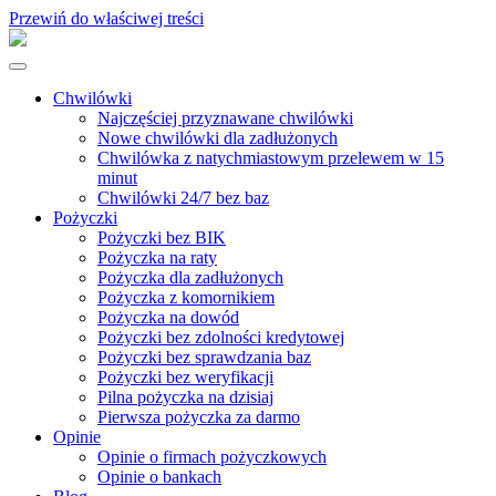
Przewiń do właściwej treści
Chwilówki
Najczęściej przyznawane chwilówki
Nowe chwilówki dla zadłużonych
Chwilówka z natychmiastowym przelewem w 15
minut
Chwilówki 24/7 bez baz
Pożyczki
Pożyczki bez BIK
Pożyczka na raty
Pożyczka dla zadłużonych
Pożyczka z komornikiem
Pożyczka na dowód
Pożyczki bez zdolności kredytowej
Pożyczki bez sprawdzania baz
Pożyczki bez weryfikacji
Pilna pożyczka na dzisiaj
Pierwsza pożyczka za darmo
Opinie
Opinie o firmach pożyczkowych
Opinie o bankach