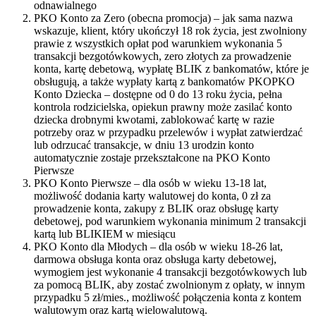
odnawialnego
PKO Konto za Zero (obecna promocja) – jak sama nazwa
wskazuje, klient, który ukończył 18 rok życia, jest zwolniony
prawie z wszystkich opłat pod warunkiem wykonania 5
transakcji bezgotówkowych, zero złotych za prowadzenie
konta, kartę debetową, wypłatę BLIK z bankomatów, które je
obsługują, a także wypłaty kartą z bankomatów PKOPKO
Konto Dziecka – dostępne od 0 do 13 roku życia, pełna
kontrola rodzicielska, opiekun prawny może zasilać konto
dziecka drobnymi kwotami, zablokować kartę w razie
potrzeby oraz w przypadku przelewów i wypłat zatwierdzać
lub odrzucać transakcje, w dniu 13 urodzin konto
automatycznie zostaje przekształcone na PKO Konto
Pierwsze
PKO Konto Pierwsze – dla osób w wieku 13-18 lat,
możliwość dodania karty walutowej do konta, 0 zł za
prowadzenie konta, zakupy z BLIK oraz obsługę karty
debetowej, pod warunkiem wykonania minimum 2 transakcji
kartą lub BLIKIEM w miesiącu
PKO Konto dla Młodych – dla osób w wieku 18-26 lat,
darmowa obsługa konta oraz obsługa karty debetowej,
wymogiem jest wykonanie 4 transakcji bezgotówkowych lub
za pomocą BLIK, aby zostać zwolnionym z opłaty, w innym
przypadku 5 zł/mies., możliwość połączenia konta z kontem
walutowym oraz kartą wielowalutową.