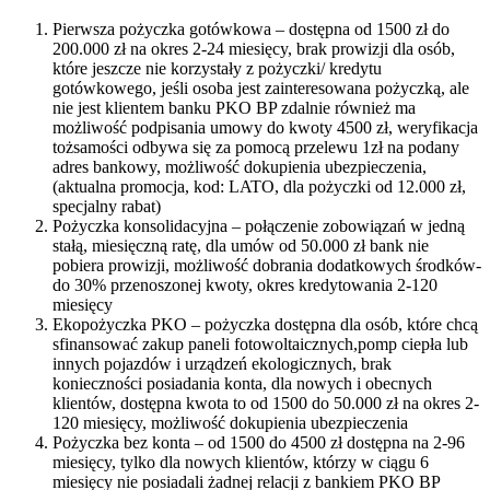
Pierwsza pożyczka gotówkowa – dostępna od 1500 zł do
200.000 zł na okres 2-24 miesięcy, brak prowizji dla osób,
które jeszcze nie korzystały z pożyczki/ kredytu
gotówkowego, jeśli osoba jest zainteresowana pożyczką, ale
nie jest klientem banku PKO BP zdalnie również ma
możliwość podpisania umowy do kwoty 4500 zł, weryfikacja
tożsamości odbywa się za pomocą przelewu 1zł na podany
adres bankowy, możliwość dokupienia ubezpieczenia,
(aktualna promocja, kod: LATO, dla pożyczki od 12.000 zł,
specjalny rabat)
Pożyczka konsolidacyjna – połączenie zobowiązań w jedną
stałą, miesięczną ratę, dla umów od 50.000 zł bank nie
pobiera prowizji, możliwość dobrania dodatkowych środków-
do 30% przenoszonej kwoty, okres kredytowania 2-120
miesięcy
Ekopożyczka PKO – pożyczka dostępna dla osób, które chcą
sfinansować zakup paneli fotowoltaicznych,pomp ciepła lub
innych pojazdów i urządzeń ekologicznych, brak
konieczności posiadania konta, dla nowych i obecnych
klientów, dostępna kwota to od 1500 do 50.000 zł na okres 2-
120 miesięcy, możliwość dokupienia ubezpieczenia
Pożyczka bez konta – od 1500 do 4500 zł dostępna na 2-96
miesięcy, tylko dla nowych klientów, którzy w ciągu 6
miesięcy nie posiadali żadnej relacji z bankiem PKO BP