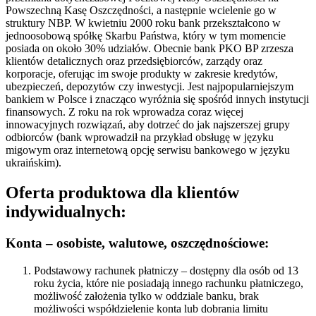
Powszechną Kasę Oszczędności, a następnie wcielenie go w
struktury NBP. W kwietniu 2000 roku bank przekształcono w
jednoosobową spółkę Skarbu Państwa, który w tym momencie
posiada on około 30% udziałów. Obecnie bank PKO BP zrzesza
klientów detalicznych oraz przedsiębiorców, zarządy oraz
korporacje, oferując im swoje produkty w zakresie kredytów,
ubezpieczeń, depozytów czy inwestycji. Jest najpopularniejszym
bankiem w Polsce i znacząco wyróżnia się spośród innych instytucji
finansowych. Z roku na rok wprowadza coraz więcej
innowacyjnych rozwiązań, aby dotrzeć do jak najszerszej grupy
odbiorców (bank wprowadził na przykład obsługę w języku
migowym oraz internetową opcję serwisu bankowego w języku
ukraińskim).
Oferta produktowa dla klientów
indywidualnych:
Konta – osobiste, walutowe, oszczędnościowe:
Podstawowy rachunek płatniczy – dostępny dla osób od 13
roku życia, które nie posiadają innego rachunku płatniczego,
możliwość założenia tylko w oddziale banku, brak
możliwości współdzielenie konta lub dobrania limitu