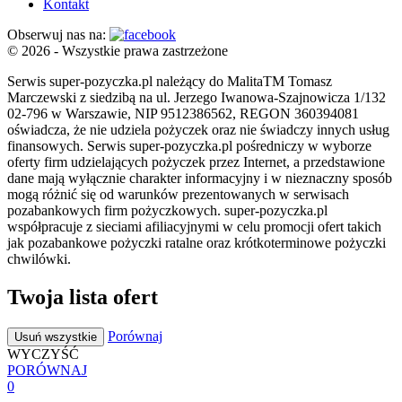
Kontakt
Obserwuj nas na:
© 2026 - Wszystkie prawa zastrzeżone
Serwis super-pozyczka.pl należący do MalitaTM Tomasz
Marczewski z siedzibą na ul. Jerzego Iwanowa-Szajnowicza 1/132
02-796 w Warszawie, NIP 9512386562, REGON 360394081
oświadcza, że nie udziela pożyczek oraz nie świadczy innych usług
finansowych. Serwis super-pozyczka.pl pośredniczy w wyborze
oferty firm udzielających pożyczek przez Internet, a przedstawione
dane mają wyłącznie charakter informacyjny i w nieznaczny sposób
mogą różnić się od warunków prezentowanych w serwisach
pozabankowych firm pożyczkowych. super-pozyczka.pl
współpracuje z sieciami afiliacyjnymi w celu promocji ofert takich
jak pozabankowe pożyczki ratalne oraz krótkoterminowe pożyczki
chwilówki.
Twoja lista ofert
Porównaj
Usuń wszystkie
WYCZYŚĆ
PORÓWNAJ
0