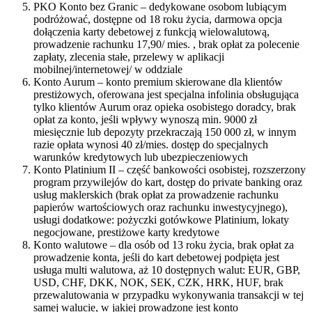
PKO Konto bez Granic – dedykowane osobom lubiącym
podróżować, dostępne od 18 roku życia, darmowa opcja
dołączenia karty debetowej z funkcją wielowalutową,
prowadzenie rachunku 17,90/ mies. , brak opłat za polecenie
zapłaty, zlecenia stałe, przelewy w aplikacji
mobilnej/internetowej/ w oddziale
Konto Aurum – konto premium skierowane dla klientów
prestiżowych, oferowana jest specjalna infolinia obsługująca
tylko klientów Aurum oraz opieka osobistego doradcy, brak
opłat za konto, jeśli wpływy wynoszą min. 9000 zł
miesięcznie lub depozyty przekraczają 150 000 zł, w innym
razie opłata wynosi 40 zł/mies. dostęp do specjalnych
warunków kredytowych lub ubezpieczeniowych
Konto Platinium II – część bankowości osobistej, rozszerzony
program przywilejów do kart, dostęp do private banking oraz
usług maklerskich (brak opłat za prowadzenie rachunku
papierów wartościowych oraz rachunku inwestycyjnego),
usługi dodatkowe: pożyczki gotówkowe Platinium, lokaty
negocjowane, prestiżowe karty kredytowe
Konto walutowe – dla osób od 13 roku życia, brak opłat za
prowadzenie konta, jeśli do kart debetowej podpięta jest
usługa multi walutowa, aż 10 dostępnych walut: EUR, GBP,
USD, CHF, DKK, NOK, SEK, CZK, HRK, HUF, brak
przewalutowania w przypadku wykonywania transakcji w tej
samej walucie, w jakiej prowadzone jest konto