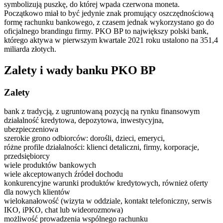
symbolizują puszkę, do której wpada czerwona moneta.
Początkowo miał to być jedynie znak promujący oszczędnościową
formę rachunku bankowego, z czasem jednak wykorzystano go do
oficjalnego brandingu firmy. PKO BP to największy polski bank,
którego aktywa w pierwszym kwartale 2021 roku ustalono na 351,4
miliarda złotych.
Zalety i wady banku PKO BP
Zalety
bank z tradycją, z ugruntowaną pozycją na rynku finansowym
działalność kredytowa, depozytowa, inwestycyjna,
ubezpieczeniowa
szerokie grono odbiorców: dorośli, dzieci, emeryci,
różne profile działalności: klienci detaliczni, firmy, korporacje,
przedsiębiorcy
wiele produktów bankowych
wiele akceptowanych źródeł dochodu
konkurencyjne warunki produktów kredytowych, również oferty
dla nowych klientów
wielokanałowość (wizyta w oddziale, kontakt telefoniczny, serwis
IKO, iPKO, chat lub wideorozmowa)
możliwość prowadzenia wspólnego rachunku