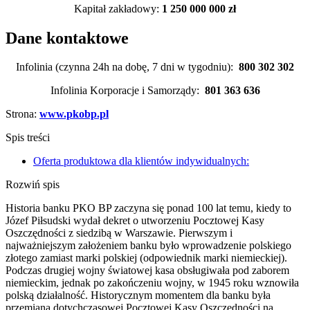
Kapitał zakładowy:
1 250 000 000 zł
Dane kontaktowe
Infolinia (czynna 24h na dobę, 7 dni w tygodniu):
800 302 302
Infolinia Korporacje i Samorządy:
801 363 636
Strona:
www.pkobp.pl
Spis treści
Oferta produktowa dla klientów indywidualnych:
Rozwiń spis
Historia banku PKO BP zaczyna się ponad 100 lat temu, kiedy to
Józef Piłsudski wydał dekret o utworzeniu Pocztowej Kasy
Oszczędności z siedzibą w Warszawie. Pierwszym i
najważniejszym założeniem banku było wprowadzenie polskiego
złotego zamiast marki polskiej (odpowiednik marki niemieckiej).
Podczas drugiej wojny światowej kasa obsługiwała pod zaborem
niemieckim, jednak po zakończeniu wojny, w 1945 roku wznowiła
polską działalność. Historycznym momentem dla banku była
przemiana dotychczasowej Pocztowej Kasy Oszczędności na