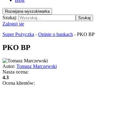
Blog
Rozwijana wyszukiwarka
Szukaj:
Szukaj
Zaloguj się
Super Pożyczka
-
Opinie o bankach
-
PKO BP
PKO BP
Autor:
Tomasz Marczewski
Nasza ocena:
4.3
Ocena klientów: