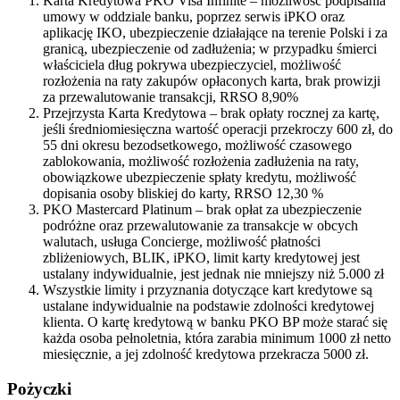
Karta Kredytowa PKO Visa Infinite – możliwość podpisania
umowy w oddziale banku, poprzez serwis iPKO oraz
aplikację IKO, ubezpieczenie działające na terenie Polski i za
granicą, ubezpieczenie od zadłużenia; w przypadku śmierci
właściciela dług pokrywa ubezpieczyciel, możliwość
rozłożenia na raty zakupów opłaconych karta, brak prowizji
za przewalutowanie transakcji, RRSO 8,90%
Przejrzysta Karta Kredytowa – brak opłaty rocznej za kartę,
jeśli średniomiesięczna wartość operacji przekroczy 600 zł, do
55 dni okresu bezodsetkowego, możliwość czasowego
zablokowania, możliwość rozłożenia zadłużenia na raty,
obowiązkowe ubezpieczenie spłaty kredytu, możliwość
dopisania osoby bliskiej do karty, RRSO 12,30 %
PKO Mastercard Platinum – brak opłat za ubezpieczenie
podróżne oraz przewalutowanie za transakcje w obcych
walutach, usługa Concierge, możliwość płatności
zbliżeniowych, BLIK, iPKO, limit karty kredytowej jest
ustalany indywidualnie, jest jednak nie mniejszy niż 5.000 zł
Wszystkie limity i przyznania dotyczące kart kredytowe są
ustalane indywidualnie na podstawie zdolności kredytowej
klienta. O kartę kredytową w banku PKO BP może starać się
każda osoba pełnoletnia, która zarabia minimum 1000 zł netto
miesięcznie, a jej zdolność kredytowa przekracza 5000 zł.
Pożyczki