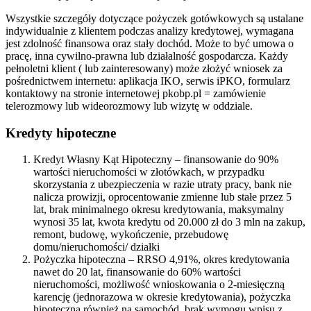
Wszystkie szczegóły dotyczące pożyczek gotówkowych są ustalane
indywidualnie z klientem podczas analizy kredytowej, wymagana
jest zdolność finansowa oraz stały dochód. Może to być umowa o
pracę, inna cywilno-prawna lub działalność gospodarcza. Każdy
pełnoletni klient ( lub zainteresowany) może złożyć wniosek za
pośrednictwem internetu: aplikacja IKO, serwis iPKO, formularz
kontaktowy na stronie internetowej pkobp.pl = zamówienie
telerozmowy lub wideorozmowy lub wizytę w oddziale.
Kredyty hipoteczne
Kredyt Własny Kąt Hipoteczny – finansowanie do 90%
wartości nieruchomości w złotówkach, w przypadku
skorzystania z ubezpieczenia w razie utraty pracy, bank nie
nalicza prowizji, oprocentowanie zmienne lub stałe przez 5
lat, brak minimalnego okresu kredytowania, maksymalny
wynosi 35 lat, kwota kredytu od 20.000 zł do 3 mln na zakup,
remont, budowę, wykończenie, przebudowę
domu/nieruchomości/ działki
Pożyczka hipoteczna – RRSO 4,91%, okres kredytowania
nawet do 20 lat, finansowanie do 60% wartości
nieruchomości, możliwość wnioskowania o 2-miesięczną
karencję (jednorazowa w okresie kredytowania), pożyczka
hipoteczna również na samochód, brak wymogu wpisu z