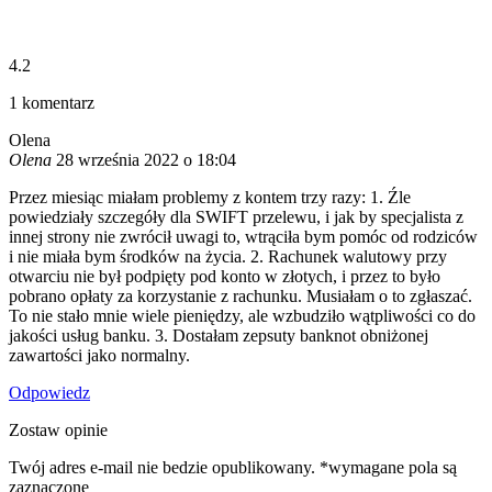
4.2
1
komentarz
Olena
Olena
28 września 2022 o 18:04
Przez miesiąc miałam problemy z kontem trzy razy: 1. Źle
powiedziały szczegóły dla SWIFT przelewu, i jak by specjalista z
innej strony nie zwrócił uwagi to, wtrąciła bym pomóc od rodziców
i nie miała bym środków na życia. 2. Rachunek walutowy przy
otwarciu nie był podpięty pod konto w złotych, i przez to było
pobrano opłaty za korzystanie z rachunku. Musiałam o to zgłaszać.
To nie stało mnie wiele pieniędzy, ale wzbudziło wątpliwości co do
jakości usług banku. 3. Dostałam zepsuty banknot obniżonej
zawartości jako normalny.
Odpowiedz
Zostaw opinie
Twój adres e-mail nie bedzie opublikowany. *wymagane pola są
zaznaczone