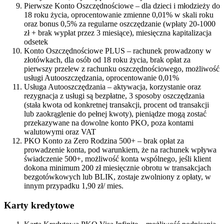
Pierwsze Konto Oszczędnościowe – dla dzieci i młodzieży do
18 roku życia, oprocentowanie zmienne 0,01% w skali roku
oraz bonus 0,5% za regularne oszczędzanie (wpłaty 20-1000
zł + brak wypłat przez 3 miesiące), miesięczna kapitalizacja
odsetek
Konto Oszczędnościowe PLUS – rachunek prowadzony w
złotówkach, dla osób od 18 roku życia, brak opłat za
pierwszy przelew z rachunku oszczędnościowego, możliwość
usługi Autooszczędzania, oprocentowanie 0,01%
Usługa Autooszczędzania – aktywacja, korzystanie oraz
rezygnacja z usługi są bezpłatne, 3 sposoby oszczędzania
(stała kwota od konkretnej transakcji, procent od transakcji
lub zaokrąglenie do pełnej kwoty), pieniądze mogą zostać
przekazywane na dowolne konto PKO, poza kontami
walutowymi oraz VAT
PKO Konto za Zero Rodzina 500+ – brak opłat za
prowadzenie konta, pod warunkiem, że na rachunek wpływa
świadczenie 500+, możliwość konta wspólnego, jeśli klient
dokona minimum 200 zł miesięcznie obrotu w transakcjach
bezgotówkowych lub BLIK, zostaje zwolniony z opłaty, w
innym przypadku 1,90 zł/ mies.
Karty kredytowe