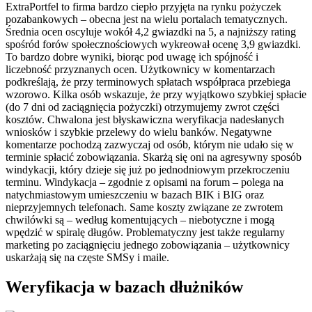
ExtraPortfel to firma bardzo ciepło przyjęta na rynku pożyczek
pozabankowych – obecna jest na wielu portalach tematycznych.
Średnia ocen oscyluje wokół 4,2 gwiazdki na 5, a najniższy rating
spośród forów społecznościowych wykreował ocenę 3,9 gwiazdki.
To bardzo dobre wyniki, biorąc pod uwagę ich spójność i
liczebność przyznanych ocen. Użytkownicy w komentarzach
podkreślają, że przy terminowych spłatach współpraca przebiega
wzorowo. Kilka osób wskazuje, że przy wyjątkowo szybkiej spłacie
(do 7 dni od zaciągnięcia pożyczki) otrzymujemy zwrot części
kosztów. Chwalona jest błyskawiczna weryfikacja nadesłanych
wniosków i szybkie przelewy do wielu banków. Negatywne
komentarze pochodzą zazwyczaj od osób, którym nie udało się w
terminie spłacić zobowiązania. Skarżą się oni na agresywny sposób
windykacji, który dzieje się już po jednodniowym przekroczeniu
terminu. Windykacja – zgodnie z opisami na forum – polega na
natychmiastowym umieszczeniu w bazach BIK i BIG oraz
nieprzyjemnych telefonach. Same koszty związane ze zwrotem
chwilówki są – według komentujących – niebotyczne i mogą
wpędzić w spiralę długów. Problematyczny jest także regularny
marketing po zaciągnięciu jednego zobowiązania – użytkownicy
uskarżają się na częste SMSy i maile.
Weryfikacja w bazach dłużników