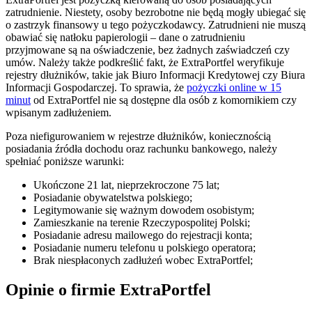
zatrudnienie. Niestety, osoby bezrobotne nie będą mogły ubiegać się
o zastrzyk finansowy u tego pożyczkodawcy. Zatrudnieni nie muszą
obawiać się natłoku papierologii – dane o zatrudnieniu
przyjmowane są na oświadczenie, bez żadnych zaświadczeń czy
umów. Należy także podkreślić fakt, że ExtraPortfel weryfikuje
rejestry dłużników, takie jak Biuro Informacji Kredytowej czy Biura
Informacji Gospodarczej. To sprawia, że
pożyczki online w 15
minut
od ExtraPortfel nie są dostępne dla osób z komornikiem czy
wpisanym zadłużeniem.
Poza niefigurowaniem w rejestrze dłużników, koniecznością
posiadania źródła dochodu oraz rachunku bankowego, należy
spełniać poniższe warunki:
Ukończone 21 lat, nieprzekroczone 75 lat;
Posiadanie obywatelstwa polskiego;
Legitymowanie się ważnym dowodem osobistym;
Zamieszkanie na terenie Rzeczypospolitej Polski;
Posiadanie adresu mailowego do rejestracji konta;
Posiadanie numeru telefonu u polskiego operatora;
Brak niespłaconych zadłużeń wobec ExtraPortfel;
Opinie o firmie ExtraPortfel