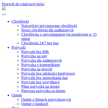
Przewiń do właściwej treści
Chwilówki
Najczęściej przyznawane chwilówki
Nowe chwilówki dla zadłużonych
Chwilówka z natychmiastowym przelewem w 15
minut
Chwilówki 24/7 bez baz
Pożyczki
Pożyczki bez BIK
Pożyczka na raty
Pożyczka dla zadłużonych
Pożyczka z komornikiem
Pożyczka na dowód
Pożyczki bez zdolności kredytowej
Pożyczki bez sprawdzania baz
Pożyczki bez weryfikacji
Pilna pożyczka na dzisiaj
Pierwsza pożyczka za darmo
Opinie
Opinie o firmach pożyczkowych
Opinie o bankach