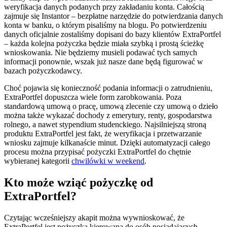
weryfikacja danych podanych przy zakładaniu konta. Całością
zajmuje się Instantor – bezpłatne narzędzie do potwierdzania danych
konta w banku, o którym pisaliśmy na blogu. Po potwierdzeniu
danych oficjalnie zostaliśmy dopisani do bazy klientów ExtraPortfel
– każda kolejna pożyczka będzie miała szybką i prostą ścieżkę
wnioskowania. Nie będziemy musieli podawać tych samych
informacji ponownie, wszak już nasze dane będą figurować w
bazach pożyczkodawcy.
Choć pojawia się konieczność podania informacji o zatrudnieniu,
ExtraPortfel dopuszcza wiele form zarobkowania. Poza
standardową umową o pracę, umową zlecenie czy umową o dzieło
można także wykazać dochody z emerytury, renty, gospodarstwa
rolnego, a nawet stypendium studenckiego. Najsilniejszą stroną
produktu ExtraPortfel jest fakt, że weryfikacja i przetwarzanie
wniosku zajmuje kilkanaście minut. Dzięki automatyzacji całego
procesu można przypisać pożyczki ExtraPortfel do chętnie
wybieranej kategorii
chwilówki w weekend
.
Kto może wziąć pożyczkę od
ExtraPortfel?
Czytając wcześniejszy akapit można wywnioskować, że
ExtraPortfel jest pożyczką kierowaną do osób posiadających