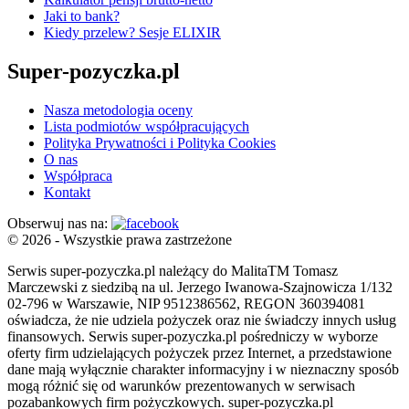
Jaki to bank?
Kiedy przelew? Sesje ELIXIR
Super-pozyczka.pl
Nasza metodologia oceny
Lista podmiotów współpracujących
Polityka Prywatności i Polityka Cookies
O nas
Współpraca
Kontakt
Obserwuj nas na:
© 2026 - Wszystkie prawa zastrzeżone
Serwis super-pozyczka.pl należący do MalitaTM Tomasz
Marczewski z siedzibą na ul. Jerzego Iwanowa-Szajnowicza 1/132
02-796 w Warszawie, NIP 9512386562, REGON 360394081
oświadcza, że nie udziela pożyczek oraz nie świadczy innych usług
finansowych. Serwis super-pozyczka.pl pośredniczy w wyborze
oferty firm udzielających pożyczek przez Internet, a przedstawione
dane mają wyłącznie charakter informacyjny i w nieznaczny sposób
mogą różnić się od warunków prezentowanych w serwisach
pozabankowych firm pożyczkowych. super-pozyczka.pl