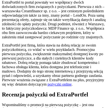
ExtraPortfel to portal powstały we współpracy dwóch
doświadczonych firm związanych z pożyczkami. Pierwsza z nich –
warszawska Creamfinance sp. z o.o. – jest cenionym pośrednikiem
odpowiadającym także za inny, znany portal – LendOn. Poza samą
prezentacją oferty, zajmuje się on także weryfikacją danych i analizą
zdolności do spłaty pożyczki. Drugi podmiot, również z Warszawy,
to faktyczny pożyczkodawca: MDP Finance sp. z o.o.. Współpraca
obu firm zaowocowała bardzo ciekawym projektem, który w
założeniu miał zastępować pożyczanie po rodzinie czy znajomych.
ExtraPortfel jest firmą, która stawia na dobrą relację ze swoim
pożyczkobiorcą, co widać w wielu przykładach. Promocyjna
pierwsza pożyczka, zwiększenie maksymalnej dostępnej kwoty po
pierwszej pożyczce, a dla stałych i rzetelnych klientów kody
rabatowe. Dobrą relację pomaga także zbudować kompetentna i
fachowa obsługa klienta, która dostępna jest telefonicznie i
mailowo. Dodajmy do tego stronę internetową z przejrzystą sekcją
pytań i odpowiedzi, a uzyskamy obraz partnera godnego zaufania.
Pierwsze wrażenia związane z ExtraPortfelem na plus, przyjrzyjmy
się więc detalom dotyczącym
pożyczki online
.
Recenzja pożyczki od ExtraPortfel
Wspominaliśmy o promocji na pierwszą pożyczkę – jest ona