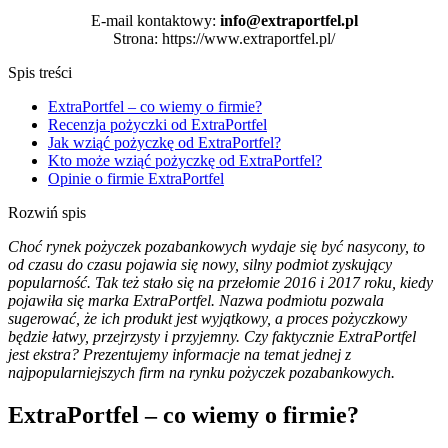
E-mail kontaktowy:
info@extraportfel.pl
Strona: https://www.extraportfel.pl/
Spis treści
ExtraPortfel – co wiemy o firmie?
Recenzja pożyczki od ExtraPortfel
Jak wziąć pożyczkę od ExtraPortfel?
Kto może wziąć pożyczkę od ExtraPortfel?
Opinie o firmie ExtraPortfel
Rozwiń spis
Choć rynek pożyczek pozabankowych wydaje się być nasycony, to
od czasu do czasu pojawia się nowy, silny podmiot zyskujący
popularność. Tak też stało się na przełomie 2016 i 2017 roku, kiedy
pojawiła się marka ExtraPortfel. Nazwa podmiotu pozwala
sugerować, że ich produkt jest wyjątkowy, a proces pożyczkowy
będzie łatwy, przejrzysty i przyjemny. Czy faktycznie ExtraPortfel
jest ekstra? Prezentujemy informacje na temat jednej z
najpopularniejszych firm na rynku pożyczek pozabankowych.
ExtraPortfel – co wiemy o firmie?