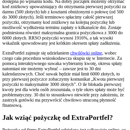
dostępna po wpisaniu kodu. Na dobry początek możemy otrzymać
kod zniżkowy upoważniający do otrzymania pierwszej pożyczki za
darmo (500 złotych) lub z kosztami obniżonymi o połowę (od 500
do 3000 złotych). Jeśli terminowo spłacimy całość pierwszej
pożyczki, otrzymamy kod zniżkowy na kolejną pożyczkę lub
możliwość wydłużenia terminu zapłaty o kilkanaście dni. Zostaje
podniesiona również maksymalna granica pożyczkowa z 3000 do
6000 złotych. RRSO pożyczki wynosi 1916%, a tak wysoki
wskaźnik spowodowany jest krótkim okresem spłaty zadłużenia.
ExtraPortfel zajmuje się udzielaniem
chwilówki online
, wobec
czego cała procedura wnioskodawcza skupia się w Internecie. Za
pomocą interaktywnego suwaka wybieramy kwotę, okresu spłaty
natomiast nie możemy wybrać – zawsze jest to 30 dni
kalendarzowych. Choć suwak będzie miał limit 6000 złotych, to
przy pierwszej pożyczce zobaczymy komunikat „Kwota pierwszej
pożyczki to maksymalnie 3000 złotych”. O ile blokada pierwszej
kwoty jest dla wielu osób zrozumiała, o tyle okres spłaty może być
problematyczny. 30 dni to stosunkowo niewiele przy założeniu, że
zastrzyk gotówki ma przywrócić chwilowo utraconą płynność
finansową.
Jak wziąć pożyczkę od ExtraPortfel?
Pożyczka od firmy ExtraPortfel udzielana jest całkowicie online, co