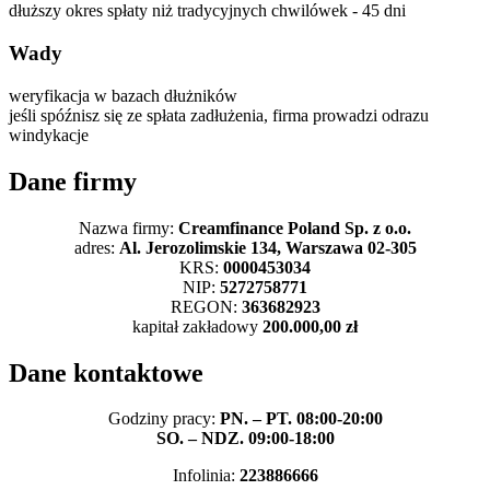
dłuższy okres spłaty niż tradycyjnych chwilówek - 45 dni
Wady
weryfikacja w bazach dłużników
jeśli spóźnisz się ze spłata zadłużenia, firma prowadzi odrazu
windykacje
Dane firmy
Nazwa firmy:
Creamfinance Poland Sp. z o.o.
adres:
Al. Jerozolimskie 134, Warszawa 02-305
KRS:
0000453034
NIP:
5272758771
REGON:
363682923
kapitał zakładowy
200.000,00 zł
Dane kontaktowe
Godziny pracy:
PN. – PT. 08:00-20:00
SO. – NDZ. 09:00-18:00
Infolinia:
223886666