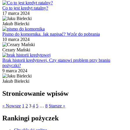
Co to jest kredyt ratalny?
17 marca 2024
Jakub Bielecki
Pismo do komornika. Jak napisać? Wzór do pobrania
10 marca 2024
Cezary Mański
Brak historii kredytowej. Czy stanowi problem przy braniu
pożyczki?
9 marca 2024
Jakub Bielecki
Stronicowanie wpisów
« Nowsze
1
2
3
4
5
…
8
Starsze »
Rankingi pożyczek