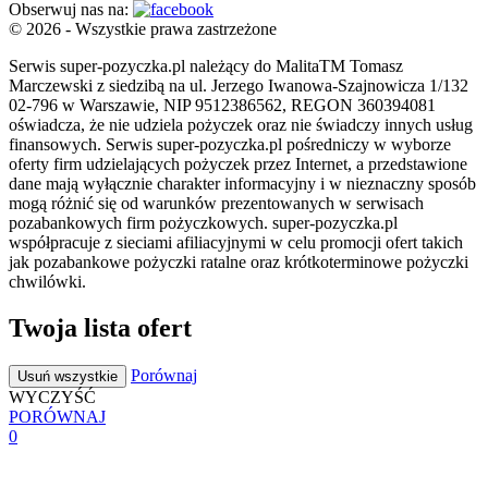
Obserwuj nas na:
© 2026 - Wszystkie prawa zastrzeżone
Serwis super-pozyczka.pl należący do MalitaTM Tomasz
Marczewski z siedzibą na ul. Jerzego Iwanowa-Szajnowicza 1/132
02-796 w Warszawie, NIP 9512386562, REGON 360394081
oświadcza, że nie udziela pożyczek oraz nie świadczy innych usług
finansowych. Serwis super-pozyczka.pl pośredniczy w wyborze
oferty firm udzielających pożyczek przez Internet, a przedstawione
dane mają wyłącznie charakter informacyjny i w nieznaczny sposób
mogą różnić się od warunków prezentowanych w serwisach
pozabankowych firm pożyczkowych. super-pozyczka.pl
współpracuje z sieciami afiliacyjnymi w celu promocji ofert takich
jak pozabankowe pożyczki ratalne oraz krótkoterminowe pożyczki
chwilówki.
Twoja lista ofert
Porównaj
Usuń wszystkie
WYCZYŚĆ
PORÓWNAJ
0