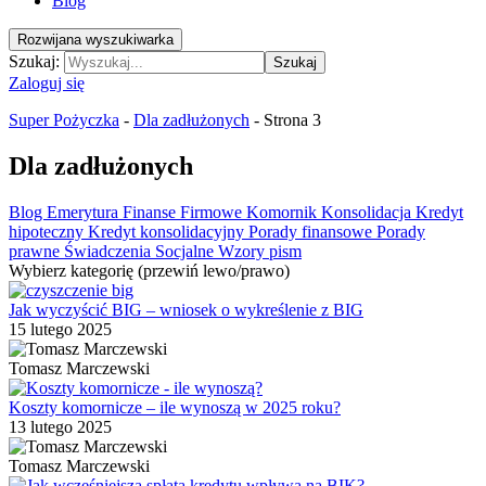
Blog
Rozwijana wyszukiwarka
Szukaj:
Szukaj
Zaloguj się
Super Pożyczka
-
Dla zadłużonych
-
Strona 3
Dla zadłużonych
Blog
Emerytura
Finanse Firmowe
Komornik
Konsolidacja
Kredyt
hipoteczny
Kredyt konsolidacyjny
Porady finansowe
Porady
prawne
Świadczenia Socjalne
Wzory pism
Wybierz kategorię (przewiń lewo/prawo)
Jak wyczyścić BIG – wniosek o wykreślenie z BIG
15 lutego 2025
Tomasz Marczewski
Koszty komornicze – ile wynoszą w 2025 roku?
13 lutego 2025
Tomasz Marczewski