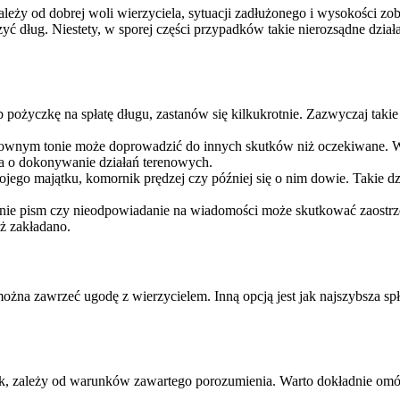
eży od dobrej woli wierzyciela, sytuacji zadłużonego i wysokości zob
yć dług. Niestety, w sporej części przypadków takie nierozsądne dzi
 pożyczkę na spłatę długu, zastanów się kilkukrotnie. Zazwyczaj taki
ownym tonie może doprowadzić do innych skutków niż oczekiwane. Wier
ika o dokonywanie działań terenowych.
ojego majątku, komornik prędzej czy później się o nim dowie. Takie 
anie pism czy nieodpowiadanie na wiadomości może skutkować zaostr
niż zakładano.
na zawrzeć ugodę z wierzycielem. Inną opcją jest jak najszybsza spła
, zależy od warunków zawartego porozumienia. Warto dokładnie omówić