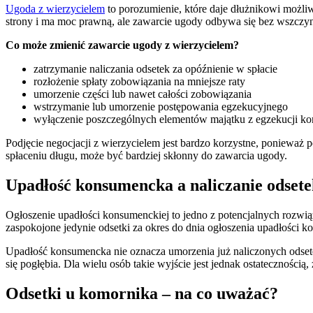
Ugoda z wierzycielem
to porozumienie, które daje dłużnikowi możli
strony i ma moc prawną, ale zawarcie ugody odbywa się bez wszczy
Co może zmienić zawarcie ugody z wierzycielem?
zatrzymanie naliczania odsetek za opóźnienie w spłacie
rozłożenie spłaty zobowiązania na mniejsze raty
umorzenie części lub nawet całości zobowiązania
wstrzymanie lub umorzenie postępowania egzekucyjnego
wyłączenie poszczególnych elementów majątku z egzekucji ko
Podjęcie negocjacji z wierzycielem jest bardzo korzystne, ponieważ
spłaceniu długu, może być bardziej skłonny do zawarcia ugody.
Upadłość konsumencka a naliczanie odsete
Ogłoszenie upadłości konsumenckiej to jedno z potencjalnych rozw
zaspokojone jedynie odsetki za okres do dnia ogłoszenia upadłości 
Upadłość konsumencka nie oznacza umorzenia już naliczonych odset
się pogłębia. Dla wielu osób takie wyjście jest jednak ostatecznośc
Odsetki u komornika – na co uważać?