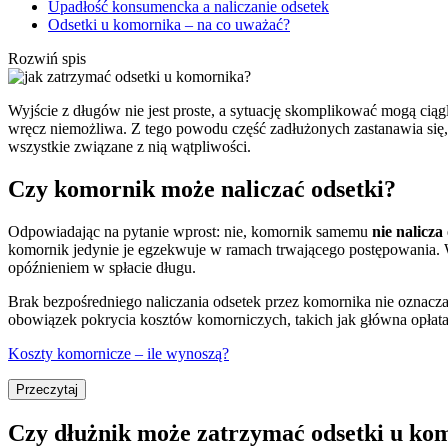
Upadłość konsumencka a naliczanie odsetek
Odsetki u komornika – na co uważać?
Rozwiń spis
Wyjście z długów nie jest proste, a sytuację skomplikować mogą ciąg
wręcz niemożliwa. Z tego powodu część zadłużonych zastanawia się, j
wszystkie związane z nią wątpliwości.
Czy komornik może naliczać odsetki?
Odpowiadając na pytanie wprost: nie, komornik samemu
nie nalicza
komornik jedynie je egzekwuje w ramach trwającego postępowania. W 
opóźnieniem w spłacie długu.
Brak bezpośredniego naliczania odsetek przez komornika nie oznacza
obowiązek pokrycia kosztów komorniczych, takich jak główna opłat
Koszty komornicze – ile wynoszą?
Przeczytaj
Czy dłużnik może zatrzymać odsetki u ko