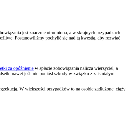
obowiązania jest znacznie utrudniona, a w skrajnych przypadkach
ożliwe. Postanowiliśmy pochylić się nad tą kwestią, aby rozwiać
etki za opóźnienie
w spłacie zobowiązania nalicza wierzyciel, a
etki nawet jeśli nie poniósł szkody w związku z zaistniałym
 egzekucją. W większości przypadków to na osobie zadłużonej ciąży