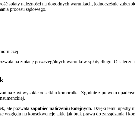
wość spłaty należności na dogodnych warunkach, jednocześnie zabezpie
nania procesu sądowego.
morniczej
 pozwala na zmianę poszczególnych warunków spłaty długu. Ostateczna 
k
iązań na zbyt wysokie odsetki u komornika. Zgodnie z prawem upadło
konsumenckiej.
ek, ale pozwala
zapobiec naliczeniu kolejnych
. Dzięki temu upadły n
ią, ze względu na konsekwencje takie jak brak prawa do zarządzania i 