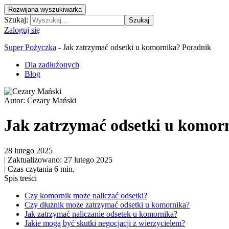
Rozwijana wyszukiwarka
Szukaj:
Szukaj
Zaloguj się
Super Pożyczka
-
Jak zatrzymać odsetki u komornika? Poradnik
Dla zadłużonych
Blog
Autor:
Cezary Mański
Jak zatrzymać odsetki u komor
28 lutego 2025
|
Zaktualizowano: 27 lutego 2025
|
Czas czytania 6 min.
Spis treści
Czy komornik może naliczać odsetki?
Czy dłużnik może zatrzymać odsetki u komornika?
Jak zatrzymać naliczanie odsetek u komornika?
Jakie mogą być skutki negocjacji z wierzycielem?