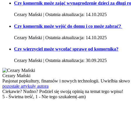
Czy komornik może zająć wynagrodzenie dzieci za długi r
Cezary Mański | Ostatnia aktualizacja: 14.10.2025
Czy komornik może wejść do domu i co może zabrać?
Cezary Mański | Ostatnia aktualizacja: 14.10.2025
Czy wierzyciel może wycofać sprawę od komornika?
Cezary Mański | Ostatnia aktualizacja: 30.09.2025
Cezary Mański
Pasjonat popkultury, finansów i nowych technologii. Uwielbia słowo 
pozostałe artykuły autora
Ciekawie? Nudno? Podziel się swoją opinią na temat tego wpisu!
5 - Świetna treść, 1 - Nie tego szukałem(-am)