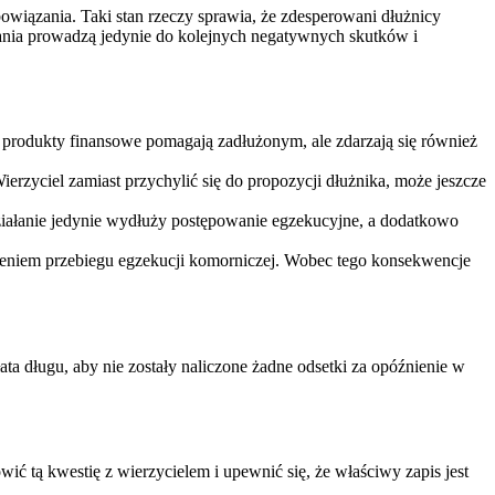
owiązania. Taki stan rzeczy sprawia, że zdesperowani dłużnicy
ałania prowadzą jedynie do kolejnych negatywnych skutków i
e produkty finansowe pomagają zadłużonym, ale zdarzają się również
zyciel zamiast przychylić się do propozycji dłużnika, może jeszcze
działanie jedynie wydłuży postępowanie egzekucyjne, a dodatkowo
zeniem przebiegu egzekucji komorniczej. Wobec tego konsekwencje
ta długu, aby nie zostały naliczone żadne odsetki za opóźnienie w
 tą kwestię z wierzycielem i upewnić się, że właściwy zapis jest