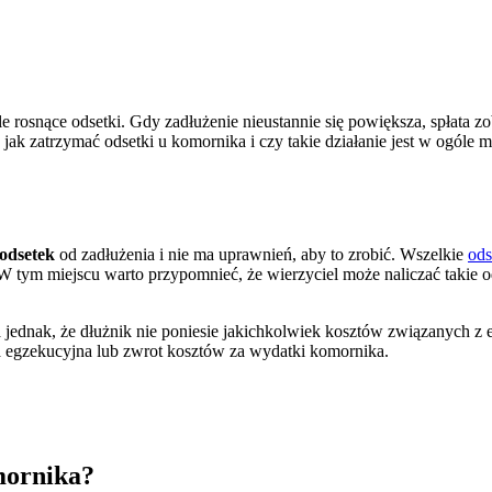
le rosnące odsetki. Gdy zadłużenie nieustannie się powiększa, spłata z
ak zatrzymać odsetki u komornika i czy takie działanie jest w ogóle m
 odsetek
od zadłużenia i nie ma uprawnień, aby to zrobić. Wszelkie
ods
tym miejscu warto przypomnieć, że wierzyciel może naliczać takie ods
 jednak, że dłużnik nie poniesie jakichkolwiek kosztów związanych z
a egzekucyjna lub zwrot kosztów za wydatki komornika.
mornika?