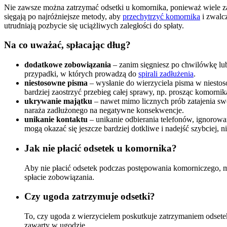
Nie zawsze można zatrzymać odsetki u komornika, ponieważ wiele zal
sięgają po najróżniejsze metody, aby
przechytrzyć komornika
i zwalcz
utrudniają pozbycie się uciążliwych zaległości do spłaty.
Na co uważać, spłacając dług?
dodatkowe zobowiązania
– zanim sięgniesz po chwilówkę lub
przypadki, w których prowadzą do
spirali zadłużenia
.
niestosowne pisma
– wysłanie do wierzyciela pisma w niestos
bardziej zaostrzyć przebieg całej sprawy, np. prosząc komorn
ukrywanie majątku
– nawet mimo licznych prób zatajenia sw
naraża zadłużonego na negatywne konsekwencje.
unikanie kontaktu
– unikanie odbierania telefonów, ignorow
mogą okazać się jeszcze bardziej dotkliwe i nadejść szybciej, 
Jak nie płacić odsetek u komornika?
Aby nie płacić odsetek podczas postępowania komorniczego, moż
spłacie zobowiązania.
Czy ugoda zatrzymuje odsetki?
To, czy ugoda z wierzycielem poskutkuje zatrzymaniem odsetek
zawarty w ugodzie.