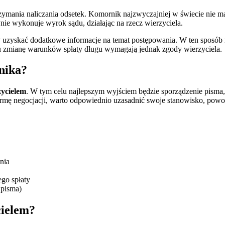
rzymania naliczania odsetek. Komornik najzwyczajniej w świecie nie m
ynie wykonuje wyrok sądu, działając na rzecz wierzyciela.
 uzyskać dodatkowe informacje na temat postępowania. W ten sposób 
u zmianę warunków spłaty długu wymagają jednak zgody wierzyciela.
nika?
zycielem
. W tym celu najlepszym wyjściem będzie sporządzenie pisma, 
formę negocjacji, warto odpowiednio uzasadnić swoje stanowisko, powoł
nia
go spłaty
 pisma)
cielem?