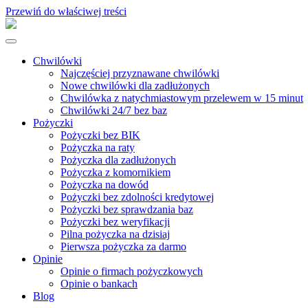
Przewiń do właściwej treści
Chwilówki
Najczęściej przyznawane chwilówki
Nowe chwilówki dla zadłużonych
Chwilówka z natychmiastowym przelewem w 15 minut
Chwilówki 24/7 bez baz
Pożyczki
Pożyczki bez BIK
Pożyczka na raty
Pożyczka dla zadłużonych
Pożyczka z komornikiem
Pożyczka na dowód
Pożyczki bez zdolności kredytowej
Pożyczki bez sprawdzania baz
Pożyczki bez weryfikacji
Pilna pożyczka na dzisiaj
Pierwsza pożyczka za darmo
Opinie
Opinie o firmach pożyczkowych
Opinie o bankach
Blog