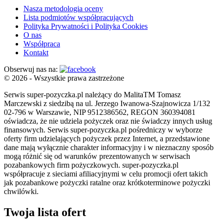
Nasza metodologia oceny
Lista podmiotów współpracujących
Polityka Prywatności i Polityka Cookies
O nas
Współpraca
Kontakt
Obserwuj nas na:
© 2026 - Wszystkie prawa zastrzeżone
Serwis super-pozyczka.pl należący do MalitaTM Tomasz
Marczewski z siedzibą na ul. Jerzego Iwanowa-Szajnowicza 1/132
02-796 w Warszawie, NIP 9512386562, REGON 360394081
oświadcza, że nie udziela pożyczek oraz nie świadczy innych usług
finansowych. Serwis super-pozyczka.pl pośredniczy w wyborze
oferty firm udzielających pożyczek przez Internet, a przedstawione
dane mają wyłącznie charakter informacyjny i w nieznaczny sposób
mogą różnić się od warunków prezentowanych w serwisach
pozabankowych firm pożyczkowych. super-pozyczka.pl
współpracuje z sieciami afiliacyjnymi w celu promocji ofert takich
jak pozabankowe pożyczki ratalne oraz krótkoterminowe pożyczki
chwilówki.
Twoja lista ofert