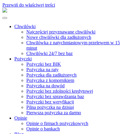
Przewiń do właściwej treści
Chwilówki
Najczęściej przyznawane chwilówki
Nowe chwilówki dla zadłużonych
Chwilówka z natychmiastowym przelewem w 15
minut
Chwilówki 24/7 bez baz
Pożyczki
Pożyczki bez BIK
Pożyczka na raty
Pożyczka dla zadłużonych
Pożyczka z komornikiem
Pożyczka na dowód
Pożyczki bez zdolności kredytowej
Pożyczki bez sprawdzania baz
Pożyczki bez weryfikacji
Pilna pożyczka na dzisiaj
Pierwsza pożyczka za darmo
Opinie
Opinie o firmach pożyczkowych
Opinie o bankach