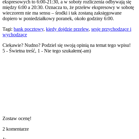
ekspresowych to 6:00-21:30, a w soboty rozliczenia odbywają się
między 6:00 a 20:30. Oznacza to, że przelew ekspresowy w sobotę
wieczorem nie ma sensu – środki i tak zostaną zaksięgowane
dopiero w poniedziałkowy poranek, około godziny 6:00.
Tagi:
bank pocztowy
,
kiedy dojdzie przelew
,
sesje przychodzące i
wychodzące
Ciekawie? Nudno? Podziel się swoją opinią na temat tego wpisu!
5 - Świetna treść, 1 - Nie tego szukałem(-am)
Zostaw ocenę!
2
komentarze