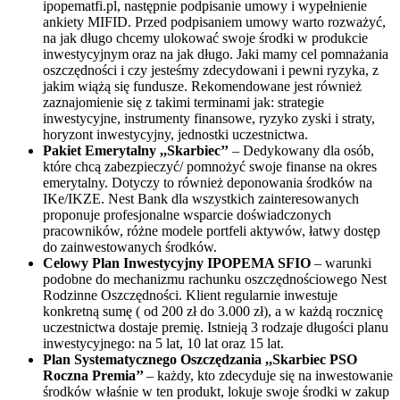
ipopematfi.pl, następnie podpisanie umowy i wypełnienie
ankiety MIFID. Przed podpisaniem umowy warto rozważyć,
na jak długo chcemy ulokować swoje środki w produkcie
inwestycyjnym oraz na jak długo. Jaki mamy cel pomnażania
oszczędności i czy jesteśmy zdecydowani i pewni ryzyka, z
jakim wiążą się fundusze. Rekomendowane jest również
zaznajomienie się z takimi terminami jak: strategie
inwestycyjne, instrumenty finansowe, ryzyko zyski i straty,
horyzont inwestycyjny, jednostki uczestnictwa.
Pakiet Emerytalny ,,Skarbiec’’
– Dedykowany dla osób,
które chcą zabezpieczyć/ pomnożyć swoje finanse na okres
emerytalny. Dotyczy to również deponowania środków na
IKe/IKZE. Nest Bank dla wszystkich zainteresowanych
proponuje profesjonalne wsparcie doświadczonych
pracowników, różne modele portfeli aktywów, łatwy dostęp
do zainwestowanych środków.
Celowy Plan Inwestycyjny IPOPEMA SFIO
– warunki
podobne do mechanizmu rachunku oszczędnościowego Nest
Rodzinne Oszczędności. Klient regularnie inwestuje
konkretną sumę ( od 200 zł do 3.000 zł), a w każdą rocznicę
uczestnictwa dostaje premię. Istnieją 3 rodzaje długości planu
inwestycyjnego: na 5 lat, 10 lat oraz 15 lat.
Plan Systematycznego Oszczędzania ,,Skarbiec PSO
Roczna Premia’’
– każdy, kto zdecyduje się na inwestowanie
środków właśnie w ten produkt, lokuje swoje środki w zakup