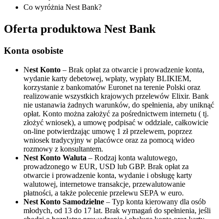
Co wyróżnia Nest Bank?
Oferta produktowa Nest Bank
Konta osobiste
N
est Konto
– Brak opłat za otwarcie i prowadzenie konta,
wydanie karty debetowej, wpłaty, wypłaty BLIKIEM,
korzystanie z bankomatów Euronet na terenie Polski oraz
realizowanie wszystkich krajowych przelewów Elixir. Bank
nie ustanawia żadnych warunków, do spełnienia, aby uniknąć
opłat. Konto można założyć za pośrednictwem internetu ( tj.
złożyć wniosek), a umowę podpisać w oddziale, całkowicie
on-line potwierdzając umowę 1 zł przelewem, poprzez
wniosek tradycyjny w placówce oraz za pomocą wideo
rozmowy z konsultantem.
Nest Konto Waluta
– Rodzaj konta walutowego,
prowadzonego w EUR, USD lub GBP. Brak opłat za
otwarcie i prowadzenie konta, wydanie i obsługę karty
walutowej, internetowe transakcje, przewalutowanie
płatności, a także polecenie przelewu SEPA w euro.
Nest Konto Samodzielne
– Typ konta kierowany dla osób
młodych, od 13 do 17 lat. Brak wymagań do spełnienia, jeśli