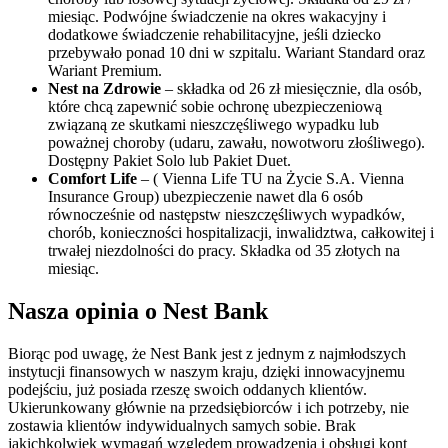
miesiąc. Podwójne świadczenie na okres wakacyjny i
dodatkowe świadczenie rehabilitacyjne, jeśli dziecko
przebywało ponad 10 dni w szpitalu. Wariant Standard oraz
Wariant Premium.
Nest na Zdrowie
– składka od 26 zł miesięcznie, dla osób,
które chcą zapewnić sobie ochronę ubezpieczeniową
związaną ze skutkami nieszczęśliwego wypadku lub
poważnej choroby (udaru, zawału, nowotworu złośliwego).
Dostępny Pakiet Solo lub Pakiet Duet.
Comfort Life
– ( Vienna Life TU na Życie S.A. Vienna
Insurance Group) ubezpieczenie nawet dla 6 osób
równocześnie od następstw nieszczęśliwych wypadków,
chorób, konieczności hospitalizacji, inwalidztwa, całkowitej i
trwałej niezdolności do pracy. Składka od 35 złotych na
miesiąc.
Nasza opinia o Nest Bank
Biorąc pod uwagę, że Nest Bank jest z jednym z najmłodszych
instytucji finansowych w naszym kraju, dzięki innowacyjnemu
podejściu, już posiada rzeszę swoich oddanych klientów.
Ukierunkowany głównie na przedsiębiorców i ich potrzeby, nie
zostawia klientów indywidualnych samych sobie. Brak
jakichkolwiek wymagań względem prowadzenia i obsługi kont