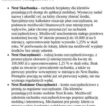
Nest Skarbonka
– rachunek bezpłatny dla klientów
posiadających dostęp do aplikacji mobilnej. Wystarczy nadać
nazwę i określić cel, na który chcemy zbierać środki.
Specjalistyczny kalkulator oszacuje plan oszczędzania, na
podstawie możliwości finansowych oraz miesięcznych
wpływów, jakie chcemy przeznaczyć na rachunek
oszczędnościowy. Możliwość uruchomienia stałego przelewu
konkretnej kwoty. W okresie promocji do 10.000 zł na 6
miesięcy, oprocentowanie będzie wynosiło 1,25% w skali
roku. W porównaniu do lokaty, klient ma możliwość wypłaty
środków bez utraty odsetek.
Nest Oszczędności
– rodzaj konta oszczędnościowego, z
promocyjnym okresem (2-miesięcznym) dla kwoty do
100.000 zł z oprocentowaniem 1,25 % w skali roku. Brak
opłat za otwarcie i prowadzenie rachunku, a także za
pierwszy przelew wewnętrzny w miesiącu do Nest Banku.
Pieniądze pracują na siebie już od pierwszej wpłaty, nie ma
wymogu regularnych wpłat.
Nest Rodzinne Oszczędności
– konto oszczędnościowe z
premią za regularne oszczędzanie. Dla klientów
posiadających konto osobiste Nest Konto. Możliwość
założenia rachunku oszczędnościowego poprzez aplikację
mobilną i internetową. Mechanizm jest prosty: klient co
miesiąc wpłata konkretną zadeklarowaną sumę na konto