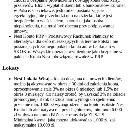
chodzi o bezpłatne prowadzenie i obsługę konta oraz karty,
przelewów Elixir, wypłat Blikiem lub z bankomatów Euronet
w Polsce. Co ciekawe, jeśli rodzic posiada zajęcie
egzekucyjne, nie przechodzi ono na dziecko, które jest
bezpośrednim właścicielem, natomiast jako osoba
niepełnoletnia, nie musi być obecna przy podpisywaniu
umowy.
Nest Konto PRP – Podstawowy Rachunek Płatniczy to
alternatywa dla osób mieszkających na terenie Polski i nie
posiadających żadnego pakietu konta ani w banku ani w
SKOK-u. Wszystkie operacje wymienione jako bezpłatne w
pakiecie Konta Nest, obowiązują również w PRP.
Lokaty
Ne
st Lokata Witaj
– lokata dostępna dla nowych klientów,
można ją aktywować w okresie 30 dni od założenia konta,
oprocentowanie stałe 3% na okres 6 miesięcy lub 1,5% na
okres 3 miesięcy. Co należy zrobić, by uzyskać 3% na lokacie
promocyjnej? Bank narzuca nam wymogi do spełnienia:
przelanie min. 1000 zł wynagrodzenia na konto osobiste Nest
Konto lub alternatywa dla przedsiębiorców, minimum 6.000
zł wpływu na konto BIZnes + transakcja ZUS/US.
Minimalna kwota, jaką można ulokować to 1.000 zł, zaś
maksymalna 10.000 zł.