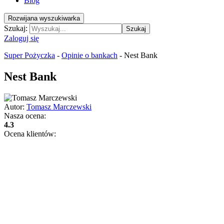
Blog
Rozwijana wyszukiwarka
Szukaj:
Szukaj
Zaloguj się
Super Pożyczka
-
Opinie o bankach
-
Nest Bank
Nest Bank
Autor:
Tomasz Marczewski
Nasza ocena:
4.3
Ocena klientów: