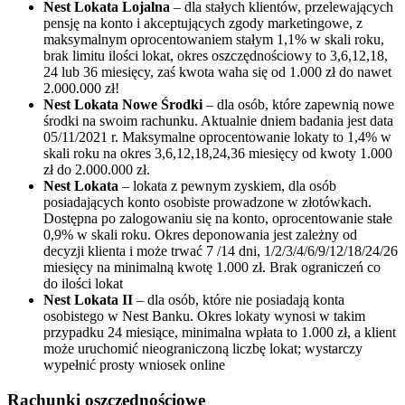
Nest Lokata Lojalna
– dla stałych klientów, przelewających
pensję na konto i akceptujących zgody marketingowe, z
maksymalnym oprocentowaniem stałym 1,1% w skali roku,
brak limitu ilości lokat, okres oszczędnościowy to 3,6,12,18,
24 lub 36 miesięcy, zaś kwota waha się od 1.000 zł do nawet
2.000.000 zł!
Nest Lokata Nowe Środki
– dla osób, które zapewnią nowe
środki na swoim rachunku. Aktualnie dniem badania jest data
05/11/2021 r. Maksymalne oprocentowanie lokaty to 1,4% w
skali roku na okres 3,6,12,18,24,36 miesięcy od kwoty 1.000
zł do 2.000.000 zł.
Nest Lokata
– lokata z pewnym zyskiem, dla osób
posiadających konto osobiste prowadzone w złotówkach.
Dostępna po zalogowaniu się na konto, oprocentowanie stałe
0,9% w skali roku. Okres deponowania jest zależny od
decyzji klienta i może trwać 7 /14 dni, 1/2/3/4/6/9/12/18/24/26
miesięcy na minimalną kwotę 1.000 zł. Brak ograniczeń co
do ilości lokat
Nest Lokata II
– dla osób, które nie posiadają konta
osobistego w Nest Banku. Okres lokaty wynosi w takim
przypadku 24 miesiące, minimalna wpłata to 1.000 zł, a klient
może uruchomić nieograniczoną liczbę lokat; wystarczy
wypełnić prosty wniosek online
Rachunki oszczędnościowe