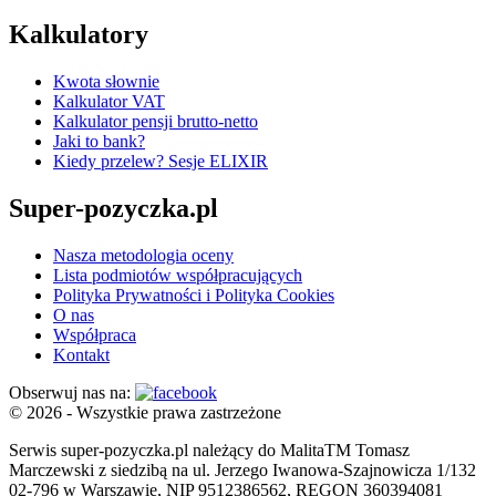
Kalkulatory
Kwota słownie
Kalkulator VAT
Kalkulator pensji brutto-netto
Jaki to bank?
Kiedy przelew? Sesje ELIXIR
Super-pozyczka.pl
Nasza metodologia oceny
Lista podmiotów współpracujących
Polityka Prywatności i Polityka Cookies
O nas
Współpraca
Kontakt
Obserwuj nas na:
© 2026 - Wszystkie prawa zastrzeżone
Serwis super-pozyczka.pl należący do MalitaTM Tomasz
Marczewski z siedzibą na ul. Jerzego Iwanowa-Szajnowicza 1/132
02-796 w Warszawie, NIP 9512386562, REGON 360394081