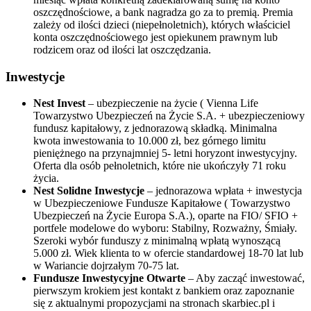
oszczędnościowe, a bank nagradza go za to premią. Premia
zależy od ilości dzieci (niepełnoletnich), których właściciel
konta oszczędnościowego jest opiekunem prawnym lub
rodzicem oraz od ilości lat oszczędzania.
Inwestycje
Nest Invest
– ubezpieczenie na życie ( Vienna Life
Towarzystwo Ubezpieczeń na Życie S.A. + ubezpieczeniowy
fundusz kapitałowy, z jednorazową składką. Minimalna
kwota inwestowania to 10.000 zł, bez górnego limitu
pieniężnego na przynajmniej 5- letni horyzont inwestycyjny.
Oferta dla osób pełnoletnich, które nie ukończyły 71 roku
życia.
Nest Solidne Inwestycje
– jednorazowa wpłata + inwestycja
w Ubezpieczeniowe Fundusze Kapitałowe ( Towarzystwo
Ubezpieczeń na Życie Europa S.A.), oparte na FIO/ SFIO +
portfele modelowe do wyboru: Stabilny, Rozważny, Śmiały.
Szeroki wybór funduszy z minimalną wpłatą wynoszącą
5.000 zł. Wiek klienta to w ofercie standardowej 18-70 lat lub
w Wariancie dojrzałym 70-75 lat.
Fundusze Inwestycyjne Otwarte
– Aby zacząć inwestować,
pierwszym krokiem jest kontakt z bankiem oraz zapoznanie
się z aktualnymi propozycjami na stronach skarbiec.pl i