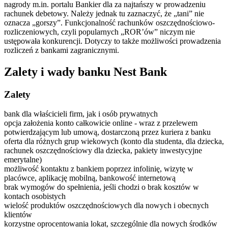
nagrody m.in. portalu Bankier dla za najtańszy w prowadzeniu
rachunek debetowy. Należy jednak tu zaznaczyć, że „tani” nie
oznacza „gorszy”. Funkcjonalność rachunków oszczędnościowo-
rozliczeniowych, czyli popularnych „ROR’ów” niczym nie
ustępowała konkurencji. Dotyczy to także możliwości prowadzenia
rozliczeń z bankami zagranicznymi.
Zalety i wady banku Nest Bank
Zalety
bank dla właścicieli firm, jak i osób prywatnych
opcja założenia konto całkowicie online - wraz z przelewem
potwierdzającym lub umową, dostarczoną przez kuriera z banku
oferta dla różnych grup wiekowych (konto dla studenta, dla dziecka,
rachunek oszczędnościowy dla dziecka, pakiety inwestycyjne
emerytalne)
możliwość kontaktu z bankiem poprzez infolinię, wizytę w
placówce, aplikację mobilną, bankowość internetową
brak wymogów do spełnienia, jeśli chodzi o brak kosztów w
kontach osobistych
wielość produktów oszczędnościowych dla nowych i obecnych
klientów
korzystne oprocentowania lokat, szczególnie dla nowych środków