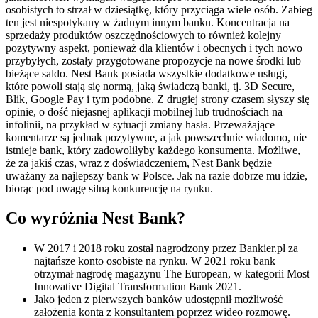
osobistych to strzał w dziesiątkę, który przyciąga wiele osób. Zabieg
ten jest niespotykany w żadnym innym banku. Koncentracja na
sprzedaży produktów oszczędnościowych to również kolejny
pozytywny aspekt, ponieważ dla klientów i obecnych i tych nowo
przybyłych, zostały przygotowane propozycje na nowe środki lub
bieżące saldo. Nest Bank posiada wszystkie dodatkowe usługi,
które powoli stają się normą, jaką świadczą banki, tj. 3D Secure,
Blik, Google Pay i tym podobne. Z drugiej strony czasem słyszy się
opinie, o dość niejasnej aplikacji mobilnej lub trudnościach na
infolinii, na przykład w sytuacji zmiany hasła. Przeważające
komentarze są jednak pozytywne, a jak powszechnie wiadomo, nie
istnieje bank, który zadowoliłyby każdego konsumenta. Możliwe,
że za jakiś czas, wraz z doświadczeniem, Nest Bank będzie
uważany za najlepszy bank w Polsce. Jak na razie dobrze mu idzie,
biorąc pod uwagę silną konkurencję na rynku.
Co wyróżnia Nest Bank?
W 2017 i 2018 roku został nagrodzony przez Bankier.pl za
najtańsze konto osobiste na rynku. W 2021 roku bank
otrzymał nagrodę magazynu The European, w kategorii Most
Innovative Digital Transformation Bank 2021.
Jako jeden z pierwszych banków udostępnił możliwość
założenia konta z konsultantem poprzez wideo rozmowę.