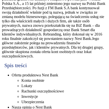
Polska S.A., a 15 lat później zmieniono jego nazwę na Polski Bank
Przedsiębiorczości. Po fuzji z FM Bank S.A bank kontynuował
swoją działalność właśnie pod tą nazwą, jednak w związku ze
zmianą modelu biznesowego, polegającą na świadczeniu usług nie
tylko dla właścicieli małych i dużych firm, ale także osób
prywatnych, nazwa znowu przekształciła się na BiZ Bank – dla
prowadzących działalność gospodarczą oraz Bank Smart dla
klientów indywidualnych. Rebranding, który dokonał się w 2016
roku finalnie zakończył się powstaniem nazwy Nest Bank.Jego
główne założenie polega na prowadzeniu finansów
przedsiębiorców, jak i klientów prywatnych. Dla tej drugiej grupy,
głównie skupiona została oferta kont osobistych oraz lokat
oszczędnościowych.
Spis treści
Oferta produktowa Nest Bank
Konta osobiste
Lokaty
Rachunki oszczędnościowe
Inwestycje
Ubezpieczenia
Nasza opinia o Nest Bank