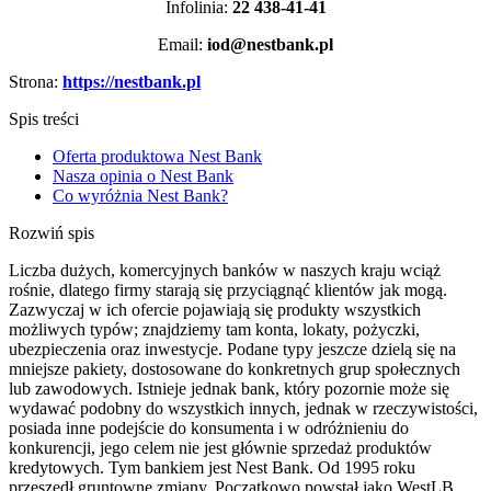
Infolinia:
22 438-41-41
Email:
iod@nestbank.pl
Strona:
https://nestbank.pl
Spis treści
Oferta produktowa Nest Bank
Nasza opinia o Nest Bank
Co wyróżnia Nest Bank?
Rozwiń spis
Liczba dużych, komercyjnych banków w naszych kraju wciąż
rośnie, dlatego firmy starają się przyciągnąć klientów jak mogą.
Zazwyczaj w ich ofercie pojawiają się produkty wszystkich
możliwych typów; znajdziemy tam konta, lokaty, pożyczki,
ubezpieczenia oraz inwestycje. Podane typy jeszcze dzielą się na
mniejsze pakiety, dostosowane do konkretnych grup społecznych
lub zawodowych. Istnieje jednak bank, który pozornie może się
wydawać podobny do wszystkich innych, jednak w rzeczywistości,
posiada inne podejście do konsumenta i w odróżnieniu do
konkurencji, jego celem nie jest głównie sprzedaż produktów
kredytowych. Tym bankiem jest Nest Bank. Od 1995 roku
przeszedł gruntowne zmiany. Początkowo powstał jako WestLB