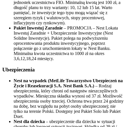
jednostek uczestnictwa FIO. Minimalną kwotą jest 100 zł, a
długość planu to trzy warianty: 10, 12 lub 15 lat. Warto
pamiętać, że inwestycje tego typu mogą wiązać się z
szeregiem ryzyk ( walutowych, stopy procentowej,
inflacyjnym czy rynkowym).
Pakiet Inwestuj Zaradnie
– PROMOCJA – Nest Lokata
Inwestuj Zaradnie + Ubezpieczenie Inwestycyjne (Nest
Solidne Inwestycje). Pakiet polega na podwyższeniu
oprocentowania produktu inwestycyjnego, poprzez
połączenie go z uruchomieniem lokaty w Nest Banku.
Minimalna kwota uczestnictwa to 1000 zł na okres
3,6,12,18,24 miesięcy.
Ubezpieczenia
Nest na wypadek (MetLife Towarzystwo Ubezpieczeń na
Życie i Reasekuracji S.A. Nest Bank S.A.)
– Rodzaj
ubezpieczenia, który chroni od następstw nieszczęśliwych
wypadków. Miesięczna składka wynosi od 37 zł. Możliwość
ubezpieczenia osoby trzeciej. Ochrona trwa przez 24 godziny
na dobę, bez względu na pobyt osoby ubezpieczonej; nie
tylko na terenie Polski. Dostępny jest Pakiet Solo lub Pakiet
Duet.
Nest dla dziecka
– ubezpieczenie dla dziecka w sytuacji
choroby lub losowej sytuacji życiowej. Składka od 29 zł /