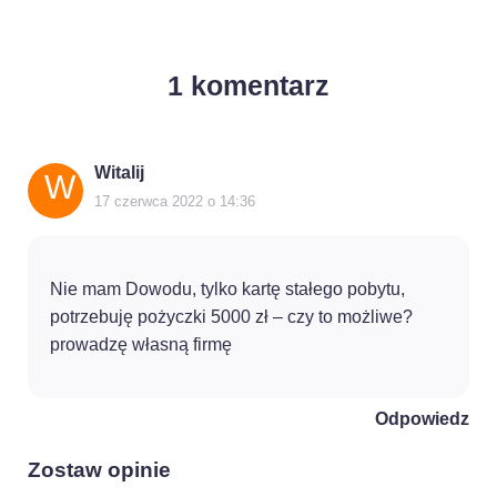
1
komentarz
Witalij
WITALIJ
17 czerwca 2022 o 14:36
Nie mam Dowodu, tylko kartę stałego pobytu,
potrzebuję pożyczki 5000 zł – czy to możliwe?
prowadzę własną firmę
Odpowiedz
Zostaw opinie