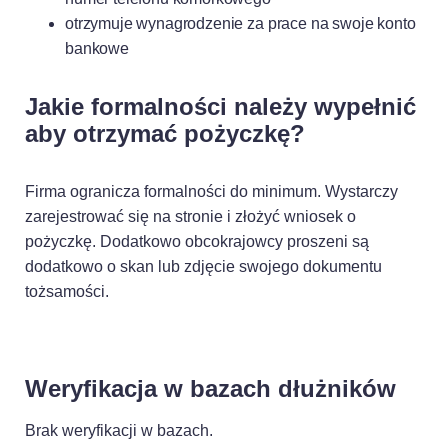
Ustawienia ciasteczek
otrzymuje wynagrodzenie za prace na swoje konto
Poniżej możesz sprawdzić, jakie dane zbieramy w
bankowe
ciasteczkach i po co je zbieramy.
Nie na wszystkie musisz się zgodzić.
Jakie formalności należy wypełnić
Oświadczenie o prywatności
aby otrzymać pożyczkę?
Rozumiem
Firma ogranicza formalności do minimum. Wystarczy
zarejestrować się na stronie i złożyć wniosek o
pożyczkę. Dodatkowo obcokrajowcy proszeni są
dodatkowo o skan lub zdjęcie swojego dokumentu
tożsamości.
Weryfikacja w bazach dłużników
Brak weryfikacji w bazach.