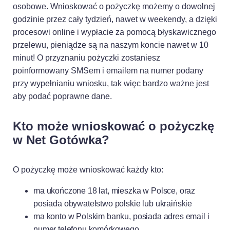
osobowe. Wnioskować o pożyczkę możemy o dowolnej
godzinie przez cały tydzień, nawet w weekendy, a dzięki
procesowi online i wypłacie za pomocą błyskawicznego
przelewu, pieniądze są na naszym koncie nawet w 10
minut! O przyznaniu pożyczki zostaniesz
poinformowany SMSem i emailem na numer podany
przy wypełnianiu wniosku, tak więc bardzo ważne jest
aby podać poprawne dane.
Dostosujemy się do Ciebie
Kto może wnioskować o pożyczkę
w Net Gotówka?
Używamy ciasteczek, dzięki którym nasza strona jest dla
Ciebie bardziej przyjazna i działa niezawodnie. Pozwalają
O pożyczkę może wnioskować każdy kto:
one również dopasować treści i reklamy do Twoich
zainteresowań.
ma ukończone 18 lat, mieszka w Polsce, oraz
Jeśli się nie zgodzisz, reklamy nadal będą się wyświetlać,
posiada obywatelstwo polskie lub ukraińskie
ale nie będą dopasowane do Ciebie
ma konto w Polskim banku, posiada adres email i
numer telefonu komórkowego