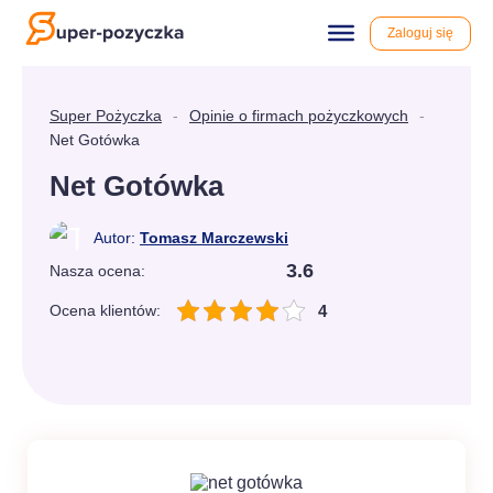
Zaloguj się
Przewiń
do
właściwej
treści
Super Pożyczka
-
Opinie o firmach pożyczkowych
-
Net Gotówka
Net Gotówka
Autor:
Tomasz Marczewski
3.6
Nasza ocena:
4
Ocena klientów: