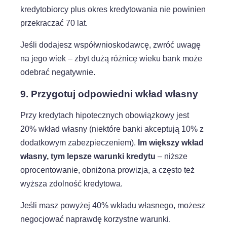
kredytobiorcy plus okres kredytowania nie powinien
przekraczać 70 lat.
Jeśli dodajesz współwnioskodawcę, zwróć uwagę
na jego wiek – zbyt dużą różnicę wieku bank może
odebrać negatywnie.
9. Przygotuj odpowiedni wkład własny
Przy kredytach hipotecznych obowiązkowy jest
Dostosujemy się do Ciebie
20% wkład własny (niektóre banki akceptują 10% z
dodatkowym zabezpieczeniem).
Im większy wkład
Używamy ciasteczek, dzięki którym nasza strona jest dla
własny, tym lepsze warunki kredytu
– niższe
Ciebie bardziej przyjazna i działa niezawodnie. Pozwalają
oprocentowanie, obniżona prowizja, a często też
one również dopasować treści i reklamy do Twoich
wyższa zdolność kredytowa.
zainteresowań.
Jeśli masz powyżej 40% wkładu własnego, możesz
Jeśli się nie zgodzisz, reklamy nadal będą się wyświetlać,
ale nie będą dopasowane do Ciebie
negocjować naprawdę korzystne warunki.