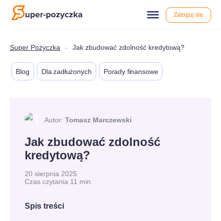
Zaloguj się
Przewiń
do
właściwej
treści
Super Pożyczka
-
Jak zbudować zdolność kredytową?
Blog
Dla zadłużonych
Porady finansowe
Autor:
Tomasz Marczewski
Jak zbudować zdolność
kredytową?
20 sierpnia 2025
Czas czytania 11 min.
Spis treści