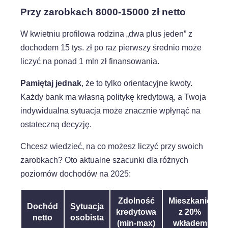
Przy zarobkach 8000-15000 zł netto
W kwietniu profilowa rodzina „dwa plus jeden” z
dochodem 15 tys. zł po raz pierwszy średnio może
liczyć na ponad 1 mln zł finansowania.
Pamiętaj jednak
, że to tylko orientacyjne kwoty.
Każdy bank ma własną politykę kredytową, a Twoja
indywidualna sytuacja może znacznie wpłynąć na
ostateczną decyzję.
Chcesz wiedzieć, na co możesz liczyć przy swoich
zarobkach? Oto aktualne szacunki dla różnych
poziomów dochodów na 2025:
Zdolność
Mieszkanie
Dochód
Sytuacja
kredytowa
z 20%
netto
osobista
(min-max)
wkładem