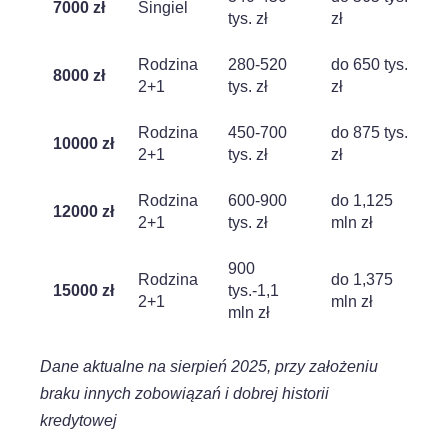
7000 zł
Singiel
tys. zł
zł
Rodzina
280-520
do 650 tys.
8000 zł
2+1
tys. zł
zł
Rodzina
450-700
do 875 tys.
10000 zł
2+1
tys. zł
zł
Rodzina
600-900
do 1,125
12000 zł
2+1
tys. zł
mln zł
900
Rodzina
do 1,375
15000 zł
tys.-1,1
2+1
mln zł
mln zł
Dane aktualne na sierpień 2025, przy założeniu
braku innych zobowiązań i dobrej historii
kredytowej