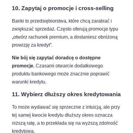
Ustawienia ciasteczek
10. Zapytaj o promocje i cross-selling
Poniżej możesz sprawdzić, jakie dane zbieramy w
Banki to przedsiębiorstwa, które chcą zarabiać i
ciasteczkach i po co je zbieramy.
Nie na wszystkie musisz się zgodzić.
zwiększać sprzedaż. Często oferują promocje typu
„otwórz rachunek premium, a dostaniesz obniżoną
Oświadczenie o prywatności
prowizję za kredyt”.
Rozumiem
Nie bój się zapytać doradcę o dostępne
promocje.
Czasami otwarcie dodatkowego
produktu bankowego może znacznie poprawić
warunki kredytu.
11. Wybierz dłuższy okres kredytowania
To może wydawać się sprzeczne z intuicją, ale przy
tej samej kwocie kredytu dłuższy okres oznacza
niższą ratę, a to przekłada się na wyższą zdolność
kredytową.