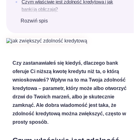
Czym właściwie jest zdolność kredytowa i jak
banki ją obliczają?
Jaka zdolność kredytowa przy różnych
Rozwiń spis
zarobkach?
16 sprawdzonych sposobów na zwiększenie
zdolności kredytowej
Co wpływa na obniżenie zdolności kredytowej?
Co robić, gdy otrzymasz odmowę?
Czy zastanawiałeś się kiedyś, dlaczego bank
Najczęściej zadawane pytania
oferuje Ci niższą kwotę kredytu niż ta, o którą
wnioskowałeś? Wpływ na to ma Twoja zdolność
kredytowa – parametr, który może albo otworzyć
drzwi do Twoich marzeń, albo je skutecznie
zamknąć. Ale dobra wiadomość jest taka, że
zdolność kredytową można zwiększyć, często w
prosty sposób.