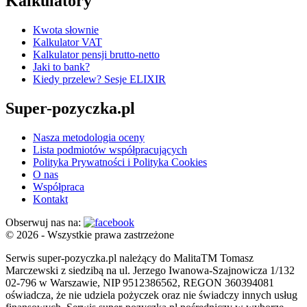
Kalkulatory
Kwota słownie
Kalkulator VAT
Kalkulator pensji brutto-netto
Jaki to bank?
Kiedy przelew? Sesje ELIXIR
Super-pozyczka.pl
Nasza metodologia oceny
Lista podmiotów współpracujących
Polityka Prywatności i Polityka Cookies
O nas
Współpraca
Kontakt
Obserwuj nas na:
© 2026 - Wszystkie prawa zastrzeżone
Serwis super-pozyczka.pl należący do MalitaTM Tomasz
Marczewski z siedzibą na ul. Jerzego Iwanowa-Szajnowicza 1/132
02-796 w Warszawie, NIP 9512386562, REGON 360394081
oświadcza, że nie udziela pożyczek oraz nie świadczy innych usług