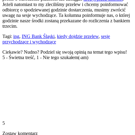
Jeżeli natomiast to my zleciliśmy przelew i chcemy poinformować
odbiorcę o spodziewanej godzinie dostarczenia, musimy zwrócić
uwagę na sesje wychodzące. Ta kolumna poinformuje nas, o której
godzinie nasze środki zostaną przekazane do rozliczenia z bankiem
trzecim.
Tagi:
ing
,
ING Bank Śląski
,
kiedy dojdzie przelew
,
sesje
przychodzące i wychodzące
Ciekawie? Nudno? Podziel się swoją opinią na temat tego wpisu!
5 - Świetna treść, 1 - Nie tego szukałem(-am)
5
Zostaw komentarz