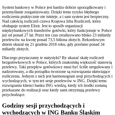
System bankowy w Polsce jest bardzo dobrze uporządkowany i
przemyślanie zorganizowany. Dzięki temu ryzyko błędnego
rozliczenia praktycznie nie istnieje, a i sam system jest bezpieczny.
Nad całością rozliczeń czuwa Krajowa Izba Rozliczeń, która
obsługuje system Elixir. Jest to sposób organizacji
międzybankowych transferów gotówki, który funkcjonuje w Polsce
już od ponad 27 lat. Przez ten czas zrealizowano blisko 23 miliardy
przelewów na kwotę ponad 73,5 biliona złotych. Rekordowym
dniem okazał się 21 grudnia 2018 roku, gdy przelano ponad 34
miliardy złotych.
Dlaczego przytaczamy te statystyki? By ukazać skalę rozliczeń
bezgotówkowych w Polsce, których znakomitą większość stanowią
przelewy. Taki przepływ gotówkowy musi być ściśle uregulowany i
nadzorowany, a dla porządku tworzone są rozwiązania ułatwiające
rozliczenia. Jednym z nich jest harmonogram sesji przychodzących i
wychodzących, w tym też sesje przelewów w ING. Dzięki temu
rozwiązaniu klienci banku ING wiedzą, kiedy ich środki zostaną
przekazane do realizacji oraz kiedy sami otrzymają przelewy
przychodzące.
Godziny sesji przychodzących i
wychodzących w ING Banku Śląskim