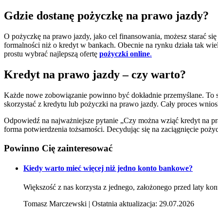
Gdzie dostanę pożyczkę na prawo jazdy?
O pożyczkę na prawo jazdy, jako cel finansowania, możesz starać
formalności niż o kredyt w bankach. Obecnie na rynku działa tak wi
prostu wybrać najlepszą ofertę
pożyczki online
.
Kredyt na prawo jazdy – czy warto?
Każde nowe zobowiązanie powinno być dokładnie przemyślane. To samo
skorzystać z kredytu lub pożyczki na prawo jazdy. Cały proces wni
Odpowiedź na najważniejsze pytanie „Czy można wziąć kredyt na praw
forma potwierdzenia tożsamości. Decydując się na zaciągnięcie pożyc
Powinno Cię
zainteresować
Kiedy warto mieć więcej niż jedno konto bankowe?
Większość z nas korzysta z jednego, założonego przed laty kon
Tomasz Marczewski | Ostatnia aktualizacja: 29.07.2026