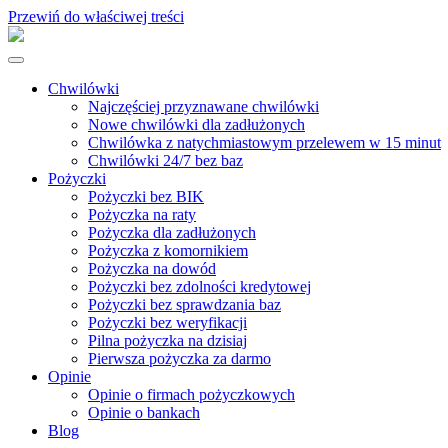
Przewiń do właściwej treści
Chwilówki
Najczęściej przyznawane chwilówki
Nowe chwilówki dla zadłużonych
Chwilówka z natychmiastowym przelewem w 15 minut
Chwilówki 24/7 bez baz
Pożyczki
Pożyczki bez BIK
Pożyczka na raty
Pożyczka dla zadłużonych
Pożyczka z komornikiem
Pożyczka na dowód
Pożyczki bez zdolności kredytowej
Pożyczki bez sprawdzania baz
Pożyczki bez weryfikacji
Pilna pożyczka na dzisiaj
Pierwsza pożyczka za darmo
Opinie
Opinie o firmach pożyczkowych
Opinie o bankach
Blog