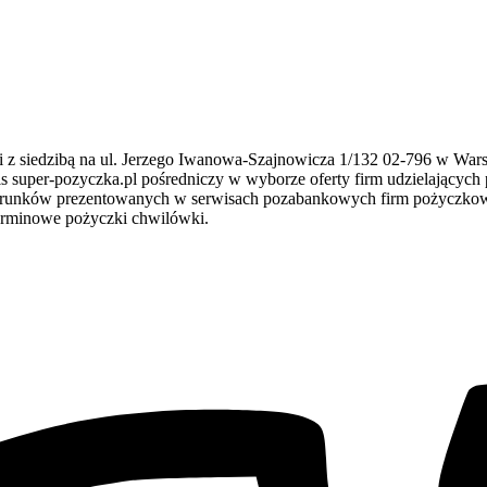
i z siedzibą na ul. Jerzego Iwanowa-Szajnowicza 1/132 02-796 w W
s super-pozyczka.pl pośredniczy w wyborze oferty firm udzielających 
warunków prezentowanych w serwisach pozabankowych firm pożyczkowyc
terminowe pożyczki chwilówki.