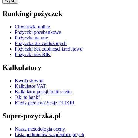
Rankingi pożyczek
Chwilówki online
Pożyczki pozabankowe
Pożyczka na raty
Pożyczka dla zadłużonych
Pożyczki bez zdolności kredytowej
Pożyczki bez BIK
Kalkulatory
Kwota słownie
Kalkulator VAT
Kalkulator pensji brutto-netto
Jaki to bank?
Kiedy przelew? Sesje ELIXIR
Super-pozyczka.pl
Nasza metodologia oceny
Lista podmiotów współpracujących