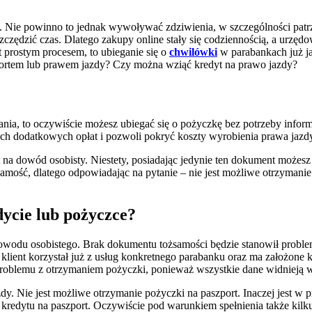
. Nie powinno to jednak wywoływać zdziwienia, w szczególności patr
czędzić czas. Dlatego zakupy online stały się codziennością, a urzęd
t prostym procesem, to ubieganie się o
chwilówki
w parabankach już ja
portem lub prawem jazdy? Czy można wziąć kredyt na prawo jazdy?
owania, to oczywiście możesz ubiegać się o pożyczkę bez potrzeby in
ch dodatkowych opłat i pozwoli pokryć koszty wyrobienia prawa jazd
t na dowód osobisty. Niestety, posiadając jedynie ten dokument możes
amość, dlatego odpowiadając na pytanie – nie jest możliwe otrzymani
dycie lub pożyczce?
 dowodu osobistego. Brak dokumentu tożsamości będzie stanowił probl
klient korzystał już z usług konkretnego parabanku oraz ma założone 
blemu z otrzymaniem pożyczki, ponieważ wszystkie dane widnieją w
y. Nie jest możliwe otrzymanie pożyczki na paszport. Inaczej jest w 
kredytu na paszport. Oczywiście pod warunkiem spełnienia także kil