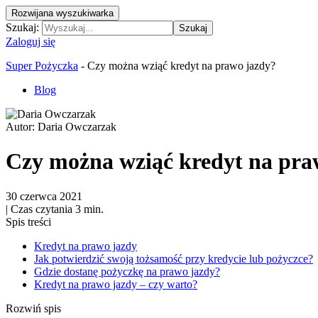
Rozwijana wyszukiwarka
Szukaj:
Szukaj
Zaloguj się
Super Pożyczka
-
Czy można wziąć kredyt na prawo jazdy?
Blog
Autor:
Daria Owczarzak
Czy można wziąć kredyt na pra
30 czerwca 2021
|
Czas czytania 3 min.
Spis treści
Kredyt na prawo jazdy
Jak potwierdzić swoją tożsamość przy kredycie lub pożyczce?
Gdzie dostanę pożyczkę na prawo jazdy?
Kredyt na prawo jazdy – czy warto?
Rozwiń spis