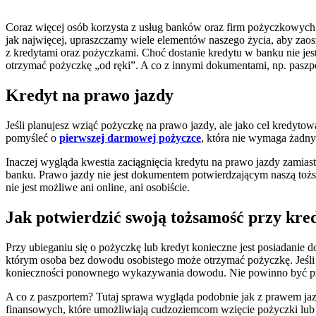
Coraz więcej osób korzysta z usług banków oraz firm pożyczkowych
jak najwięcej, upraszczamy wiele elementów naszego życia, aby zaosz
z kredytami oraz pożyczkami. Choć dostanie kredytu w banku nie jes
otrzymać pożyczkę „od ręki”. A co z innymi dokumentami, np. pasz
Kredyt na prawo jazdy
Jeśli planujesz wziąć pożyczkę na prawo jazdy, ale jako cel kredyt
pomyśleć o
pierwszej darmowej pożyczce
, która nie wymaga żadny
Inaczej wygląda kwestia zaciągnięcia kredytu na prawo jazdy zamias
banku. Prawo jazdy nie jest dokumentem potwierdzającym naszą tożs
nie jest możliwe ani online, ani osobiście.
Jak potwierdzić swoją tożsamość przy kre
Przy ubieganiu się o pożyczkę lub kredyt konieczne jest posiadanie
którym osoba bez dowodu osobistego może otrzymać pożyczkę. Jeśli 
konieczności ponownego wykazywania dowodu. Nie powinno być pro
A co z paszportem? Tutaj sprawa wygląda podobnie jak z prawem jazd
finansowych, które umożliwiają cudzoziemcom wzięcie pożyczki lub 