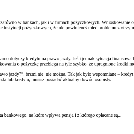
 się zarówno w bankach, jak i w firmach pożyczkowych. Wnioskowan
ele instytucji pożyczkowych, że nie powinieneś mieć problemu z otrzym
 dotyczy kredytu na prawo jazdy. Jeśli jednak sytuacja finansowa kli
oskowania o pożyczkę przebiega na tyle szybko, że upragnione środki
o jazdy?”, brzmi nie, nie można. Tak jak było wspomniane – kredyt n
zki lub kredytu, musisz posiadać aktualny dowód osobisty.
ta bankowego, na które wpływa pensja i z którego opłacane są...