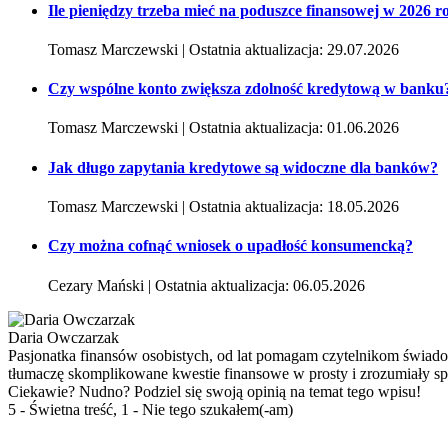
Ile pieniędzy trzeba mieć na poduszce finansowej w 2026 r
Tomasz Marczewski | Ostatnia aktualizacja: 29.07.2026
Czy wspólne konto zwiększa zdolność kredytową w banku
Tomasz Marczewski | Ostatnia aktualizacja: 01.06.2026
Jak długo zapytania kredytowe są widoczne dla banków?
Tomasz Marczewski | Ostatnia aktualizacja: 18.05.2026
Czy można cofnąć wniosek o upadłość konsumencką?
Cezary Mański | Ostatnia aktualizacja: 06.05.2026
Daria Owczarzak
Pasjonatka finansów osobistych, od lat pomagam czytelnikom świad
tłumaczę skomplikowane kwestie finansowe w prosty i zrozumiały s
Ciekawie? Nudno? Podziel się swoją opinią na temat tego wpisu!
5 - Świetna treść, 1 - Nie tego szukałem(-am)