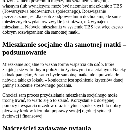
Rozwiązaniem pośrednim między mieszkaniem z urzędu, a
własnym (lub wynajętym) może być natomiast mieszkanie z TBS
(Towarzystwa budownictwa społecznego). Rozwiązanie
przeznaczone jest dla osób z odpowiednimi dochodami, ale suma
miesięcznych wydatków zwykle jest niższa, niż wynajem
mieszkania. Nabycie mieszkania w systemie TBS jest więc często
dobrym rozwiązaniem dla samotnej matki.
Mieszkanie socjalne dla samotnej matki –
podsumowanie
Mieszkanie socjalne to ważna forma wsparcia dla osób, które
znajdują się w trudnym położeniu życiowym i materialnym. Należy
jednak pamiętać, że samo bycie samotną matką nie uprawnia do
nabycia takiego lokalu – konieczne jest spełnienie kryteriów danej
gminy i złożenie stosownego podania.
Chociaż sam proces przydzielania mieszkania socjalnego może
trochę trwać, to warto się o to starać. Korzystanie z dostępnej
pomocy i wsparcia urzędów oraz instytucji społecznych to dobry
pierwszy krok w kierunku poprawy swojej ogólnej sytuacji
życiowej i finansowej.
Najczęściej zadawane pytania