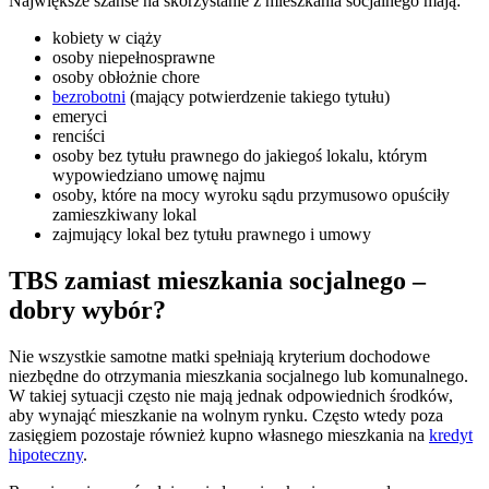
Największe szanse na skorzystanie z mieszkania socjalnego mają:
kobiety w ciąży
osoby niepełnosprawne
osoby obłożnie chore
bezrobotni
(mający potwierdzenie takiego tytułu)
emeryci
renciści
osoby bez tytułu prawnego do jakiegoś lokalu, którym
wypowiedziano umowę najmu
osoby, które na mocy wyroku sądu przymusowo opuściły
zamieszkiwany lokal
zajmujący lokal bez tytułu prawnego i umowy
TBS zamiast mieszkania socjalnego –
dobry wybór?
Nie wszystkie samotne matki spełniają kryterium dochodowe
niezbędne do otrzymania mieszkania socjalnego lub komunalnego.
W takiej sytuacji często nie mają jednak odpowiednich środków,
aby wynająć mieszkanie na wolnym rynku. Często wtedy poza
zasięgiem pozostaje również kupno własnego mieszkania na
kredyt
hipoteczny
.