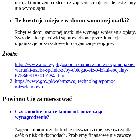
ojca, akt urodzenia dziecka z zapisem, że ojciec nie jest znany
lub wyrok sądu.
Ile kosztuje miejsce w domu samotnej matki?
Pobyt w domu samotnej matki nie wymaga wniesienia opłaty.
Zwykle takie placówki są prowadzone przez fundacje,
organizacje pozarządowe lub organizacje religijne.
Źródło:
https://www.money.pl/gospodarka/mieszkanie-socjalne-jakie-
warunki-trzeba-spelnic-zeby-ubiegac-sie-o-lokal-socjalny-
6768409187015584a.html
https://www.gov.pl/web/rozwoj-technologia/pomoc-
mieszkaniowa
Powinno Cię
zainteresować
Czy samotnej matce komornik może zająć
wynagrodzenie?
Zajęcie komornicze to trudne doświadczenie, zwłaszcza dla
osób o niskich dochodach. Problemy finansowe nie zawsze