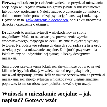
Pierwszym krokiem
jest złożenie wniosku o przydział mieszkania
socjalnego w urzędzie miasta lub gminy (wydział mieszkalnictwa
lub pomocy społecznej). Należy zadbać o dołączenie do wniosku
dokumentów, które potwierdzają sytuację finansową i rodzinną.
Będzie to m.in.
zaświadczenie o dochodach
, odpis aktu urodzenia
dziecka i orzeczenie o eksmisji.
Drugi krok
to analiza sytuacji wnioskodawcy ze strony
urzędników. Może to oznaczać przeprowadzenie wywiadu
środowiskowego, mającego na celu ustalenie faktycznej sytuacji
bytowej. Na podstawie zebranych danych sporządza się listę osób
oczekujących na mieszkanie socjalne. Kolejność przyznawania
lokali zależy od indywidualnej sytuacji i liczby dostępnych
mieszkań.
Sam proces przyznawania lokali socjalnych może potrwać nawet
kilka miesięcy lub dłużej, w zależności od tego, jaką liczbą
mieszkań dysponuje gmina. Jeśli w trakcie oczekiwania na przydział
mieszkania socjalnego sytuacja wnioskodawcy ulegnie znacznej
poprawie, to ma on obowiązek poinformować o tym urząd.
Wniosek o mieszkanie socjalne – jak
napisać? Gotowy wzór