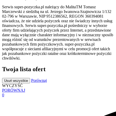
Serwis super-pozyczka.pl należący do MalitaTM Tomasz
Marczewski z siedzibą na ul. Jerzego Iwanowa-Szajnowicza 1/132
02-796 w Warszawie, NIP 9512386562, REGON 360394081
oświadcza, że nie udziela pożyczek oraz nie świadczy innych usług
finansowych. Serwis super-pozyczka.pl pośredniczy w wyborze
oferty firm udzielających pożyczek przez Internet, a przedstawione
dane mają wyłącznie charakter informacyjny i w nieznaczny sposób
mogą różnić się od warunków prezentowanych w serwisach
pozabankowych firm pożyczkowych. super-pozyczka.pl
współpracuje z sieciami afiliacyjnymi w celu promocji ofert takich
jak pozabankowe pożyczki ratalne oraz krótkoterminowe pożyczki
chwilówki.
Twoja lista ofert
Porównaj
Usuń wszystkie
WYCZYŚĆ
PORÓWNAJ
0