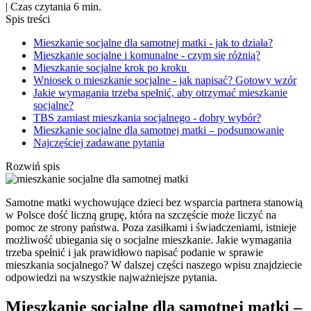
|
Czas czytania 6 min.
Spis treści
Mieszkanie socjalne dla samotnej matki - jak to działa?
Mieszkanie socjalne i komunalne - czym się różnią?
Mieszkanie socjalne krok po kroku
Wniosek o mieszkanie socjalne - jak napisać? Gotowy wzór
Jakie wymagania trzeba spełnić, aby otrzymać mieszkanie
socjalne?
TBS zamiast mieszkania socjalnego - dobry wybór?
Mieszkanie socjalne dla samotnej matki – podsumowanie
Najczęściej zadawane pytania
Rozwiń spis
Samotne matki wychowujące dzieci bez wsparcia partnera stanowią
w Polsce dość liczną grupę, która na szczęście może liczyć na
pomoc ze strony państwa. Poza zasiłkami i świadczeniami, istnieje
możliwość ubiegania się o socjalne mieszkanie. Jakie wymagania
trzeba spełnić i jak prawidłowo napisać podanie w sprawie
mieszkania socjalnego? W dalszej części naszego wpisu znajdziecie
odpowiedzi na wszystkie najważniejsze pytania.
Mieszkanie socjalne dla samotnej matki –