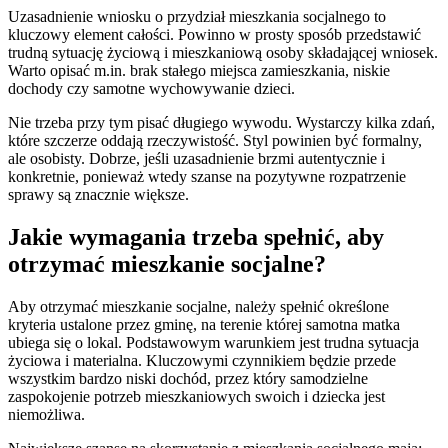
Uzasadnienie wniosku o przydział mieszkania socjalnego to
kluczowy element całości. Powinno w prosty sposób przedstawić
trudną sytuację życiową i mieszkaniową osoby składającej wniosek.
Warto opisać m.in. brak stałego miejsca zamieszkania, niskie
dochody czy samotne wychowywanie dzieci.
Nie trzeba przy tym pisać długiego wywodu. Wystarczy kilka zdań,
które szczerze oddają rzeczywistość. Styl powinien być formalny,
ale osobisty. Dobrze, jeśli uzasadnienie brzmi autentycznie i
konkretnie, ponieważ wtedy szanse na pozytywne rozpatrzenie
sprawy są znacznie większe.
Jakie wymagania trzeba spełnić, aby
otrzymać mieszkanie socjalne?
Aby otrzymać mieszkanie socjalne, należy spełnić określone
kryteria ustalone przez gminę, na terenie której samotna matka
ubiega się o lokal. Podstawowym warunkiem jest trudna sytuacja
życiowa i materialna. Kluczowymi czynnikiem będzie przede
wszystkim bardzo niski dochód, przez który samodzielne
zaspokojenie potrzeb mieszkaniowych swoich i dziecka jest
niemożliwa.