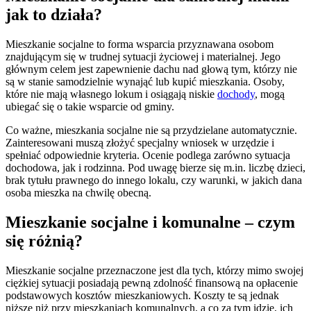
jak to działa?
Mieszkanie socjalne to forma wsparcia przyznawana osobom
znajdującym się w trudnej sytuacji życiowej i materialnej. Jego
głównym celem jest zapewnienie dachu nad głową tym, którzy nie
są w stanie samodzielnie wynająć lub kupić mieszkania. Osoby,
które nie mają własnego lokum i osiągają niskie
dochody
, mogą
ubiegać się o takie wsparcie od gminy.
Co ważne, mieszkania socjalne nie są przydzielane automatycznie.
Zainteresowani muszą złożyć specjalny wniosek w urzędzie i
spełniać odpowiednie kryteria. Ocenie podlega zarówno sytuacja
dochodowa, jak i rodzinna. Pod uwagę bierze się m.in. liczbę dzieci,
brak tytułu prawnego do innego lokalu, czy warunki, w jakich dana
osoba mieszka na chwilę obecną.
Mieszkanie socjalne i komunalne – czym
się różnią?
Mieszkanie socjalne przeznaczone jest dla tych, którzy mimo swojej
ciężkiej sytuacji posiadają pewną zdolność finansową na opłacenie
podstawowych kosztów mieszkaniowych. Koszty te są jednak
niższe niż przy mieszkaniach komunalnych, a co za tym idzie, ich