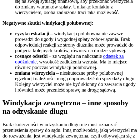
się na swoją sytuację finansową, aby przekonać wierzyciela
do zmiany warunków spłaty. Unikając kontaktu z
wierzycielem, osoba zadłużona traci taką możliwość.
Negatywne skutki windykacji polubownej:
ryzyko eskalacji
– windykacja polubowna nie zawsze
prowadzi do ugody i wygodnej spłaty zobowiązania. Brak
odpowiedniej reakcji ze strony dłużnika może prowadzić do
podjęcia kolejnych kroków, również na drodze sądowej.
rosnące odsetki
– ze względu na naliczanie
odsetek za
opóźnienie
, wysokość zadłużenia wzrasta. Ma to miejsce
również podczas windykacji polubownej.
zmiana wierzyciela
– nieskuteczne próby polubownej
egzekucji należności mogą doprowadzić do sprzedaży długu.
Kolejny wierzyciel może nie być skłonny do zawarcia ugody
i również może przenieść sprawę na drogę sądową.
Windykacja zewnętrzna – inne sposoby
na odzyskanie długu
Brak skuteczności w odzyskaniu długu nie musi oznaczać
przeniesienia sprawy do sądu. Inną możliwością, jaką wierzyciel ma
do rozważenia, jest windykacja zewnętrzna, czyli odbywająca się z