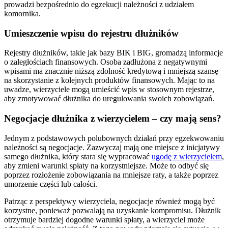
prowadzi bezpośrednio do egzekucji należności z udziałem
komornika.
Umieszczenie wpisu do rejestru dłużników
Rejestry dłużników, takie jak bazy BIK i BIG, gromadzą informacje
o zaległościach finansowych. Osoba zadłużona z negatywnymi
wpisami ma znacznie niższą zdolność kredytową i mniejszą szansę
na skorzystanie z kolejnych produktów finansowych. Mając to na
uwadze, wierzyciele mogą umieścić wpis w stosownym rejestrze,
aby zmotywować dłużnika do uregulowania swoich zobowiązań.
Negocjacje dłużnika z wierzycielem – czy mają sens?
Jednym z podstawowych polubownych działań przy egzekwowaniu
należności są negocjacje. Zazwyczaj mają one miejsce z inicjatywy
samego dłużnika, który stara się wypracować
ugodę z wierzycielem
,
aby zmieni warunki spłaty na korzystniejsze. Może to odbyć się
poprzez rozłożenie zobowiązania na mniejsze raty, a także poprzez
umorzenie części lub całości.
Patrząc z perspektywy wierzyciela, negocjacje również mogą być
korzystne, ponieważ pozwalają na uzyskanie kompromisu. Dłużnik
otrzymuje bardziej dogodne warunki spłaty, a wierzyciel może