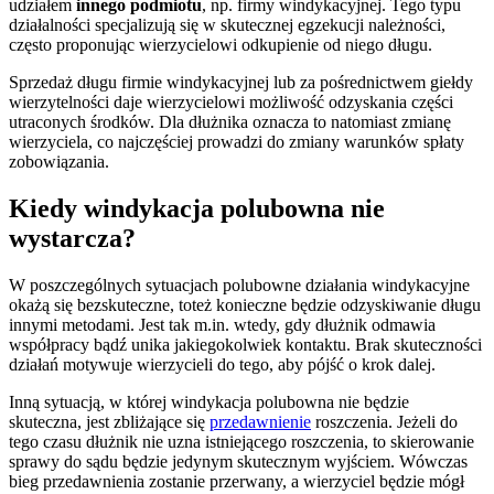
udziałem
innego podmiotu
, np. firmy windykacyjnej. Tego typu
działalności specjalizują się w skutecznej egzekucji należności,
często proponując wierzycielowi odkupienie od niego długu.
Sprzedaż długu firmie windykacyjnej lub za pośrednictwem giełdy
wierzytelności daje wierzycielowi możliwość odzyskania części
utraconych środków. Dla dłużnika oznacza to natomiast zmianę
wierzyciela, co najczęściej prowadzi do zmiany warunków spłaty
zobowiązania.
Kiedy windykacja polubowna nie
wystarcza?
W poszczególnych sytuacjach polubowne działania windykacyjne
okażą się bezskuteczne, toteż konieczne będzie odzyskiwanie długu
innymi metodami. Jest tak m.in. wtedy, gdy dłużnik odmawia
współpracy bądź unika jakiegokolwiek kontaktu. Brak skuteczności
działań motywuje wierzycieli do tego, aby pójść o krok dalej.
Inną sytuacją, w której windykacja polubowna nie będzie
skuteczna, jest zbliżające się
przedawnienie
roszczenia. Jeżeli do
tego czasu dłużnik nie uzna istniejącego roszczenia, to skierowanie
sprawy do sądu będzie jedynym skutecznym wyjściem. Wówczas
bieg przedawnienia zostanie przerwany, a wierzyciel będzie mógł