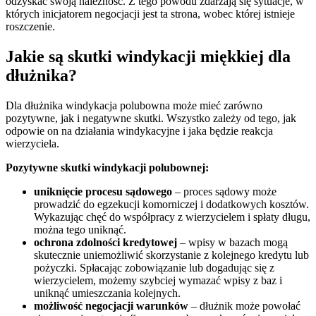
odzyskać swoją należność. Z tego powodu zdarzają się sytuacje, w
których inicjatorem negocjacji jest ta strona, wobec której istnieje
roszczenie.
Jakie są skutki windykacji miękkiej dla
dłużnika?
Dla dłużnika windykacja polubowna może mieć zarówno
pozytywne, jak i negatywne skutki. Wszystko zależy od tego, jak
odpowie on na działania windykacyjne i jaka będzie reakcja
wierzyciela.
Pozytywne skutki windykacji polubownej:
uniknięcie procesu sądowego
– proces sądowy może
prowadzić do egzekucji komorniczej i dodatkowych kosztów.
Wykazując chęć do współpracy z wierzycielem i spłaty długu,
można tego uniknąć.
ochrona zdolności kredytowej
– wpisy w bazach mogą
skutecznie uniemożliwić skorzystanie z kolejnego kredytu lub
pożyczki. Spłacając zobowiązanie lub dogadując się z
wierzycielem, możemy szybciej wymazać wpisy z baz i
uniknąć umieszczania kolejnych.
możliwość negocjacji warunków
– dłużnik może powołać