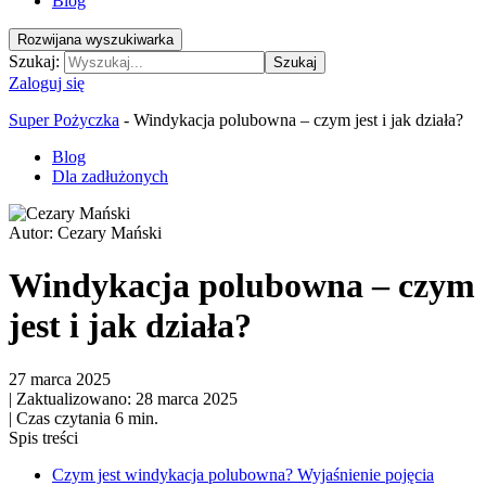
Blog
Rozwijana wyszukiwarka
Szukaj:
Szukaj
Zaloguj się
Super Pożyczka
-
Windykacja polubowna – czym jest i jak działa?
Blog
Dla zadłużonych
Autor:
Cezary Mański
Windykacja polubowna – czym
jest i jak działa?
27 marca 2025
|
Zaktualizowano: 28 marca 2025
|
Czas czytania 6 min.
Spis treści
Czym jest windykacja polubowna? Wyjaśnienie pojęcia