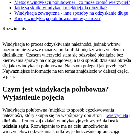
Metody windykacji polubownej - co może zrobić wierzyciel?
Jakie są skutki windykacji miękkiej dla dłużnika?
Windykacja zewnętrzna - inne sposoby na odzyskanie długu
Kiedy windykacja polubowna nie wystarcza?
Rozwiń spis
Windykacja to proces odzyskiwania należności, jednak wbrew
pozorom nie zawsze oznacza on konflikt między wierzycielem a
dłużnikiem. Czasem wierzyciel stara się odzyskać pieniądze bez
kierowania sprawy na drogę sądową, a taki sposób działania określa
się jako windykacja polubowna. Na czym polega i jak przebiega?
Najważniejsze informacje na ten temat znajdziecie w dalszej części
wpisu.
Czym jest windykacja polubowna?
Wyjaśnienie pojęcia
Windykacja polubowna (miękka) to sposób egzekwowania
należności, który skupia się na współpracy obu stron –
wierzyciela
i
dłużnika. Ten rodzaj działań windykacyjnych wyróżnia
brak
udziału sądu
. Rozwiązanie to ma na celu umożliwienie
wierzycielowi odzyskania środków, jednocześnie ograniczając