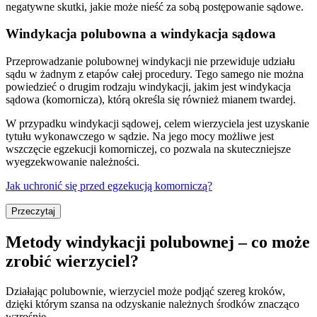
negatywne skutki, jakie może nieść za sobą postępowanie sądowe.
Windykacja polubowna a windykacja sądowa
Przeprowadzanie polubownej windykacji nie przewiduje udziału
sądu w żadnym z etapów całej procedury. Tego samego nie można
powiedzieć o drugim rodzaju windykacji, jakim jest windykacja
sądowa (komornicza), którą określa się również mianem twardej.
W przypadku windykacji sądowej, celem wierzyciela jest uzyskanie
tytułu wykonawczego w sądzie. Na jego mocy możliwe jest
wszczęcie egzekucji komorniczej, co pozwala na skuteczniejsze
wyegzekwowanie należności.
Jak uchronić się przed egzekucją komorniczą?
Przeczytaj
Metody windykacji polubownej – co może
zrobić wierzyciel?
Działając polubownie, wierzyciel może podjąć szereg kroków,
dzięki którym szansa na odzyskanie należnych środków znacząco
wzrośnie.