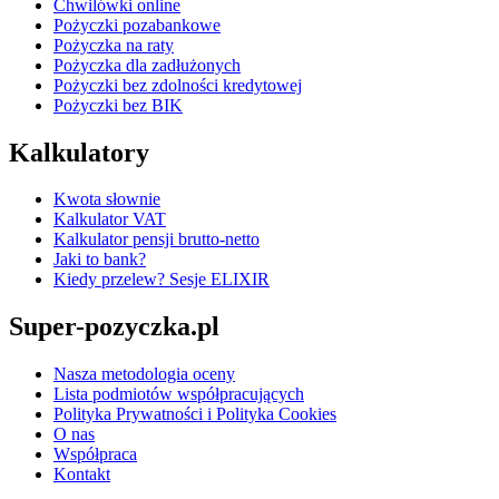
Chwilówki online
Pożyczki pozabankowe
Pożyczka na raty
Pożyczka dla zadłużonych
Pożyczki bez zdolności kredytowej
Pożyczki bez BIK
Kalkulatory
Kwota słownie
Kalkulator VAT
Kalkulator pensji brutto-netto
Jaki to bank?
Kiedy przelew? Sesje ELIXIR
Super-pozyczka.pl
Nasza metodologia oceny
Lista podmiotów współpracujących
Polityka Prywatności i Polityka Cookies
O nas
Współpraca
Kontakt