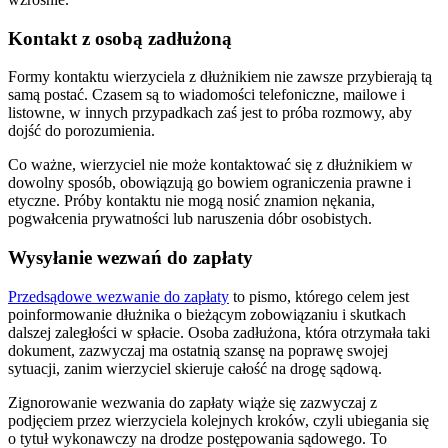
Kontakt z osobą zadłużoną
Formy kontaktu wierzyciela z dłużnikiem nie zawsze przybierają tą
samą postać. Czasem są to wiadomości telefoniczne, mailowe i
listowne, w innych przypadkach zaś jest to próba rozmowy, aby
dojść do porozumienia.
Co ważne, wierzyciel nie może kontaktować się z dłużnikiem w
dowolny sposób, obowiązują go bowiem ograniczenia prawne i
etyczne. Próby kontaktu nie mogą nosić znamion nękania,
pogwałcenia prywatności lub naruszenia dóbr osobistych.
Wysyłanie wezwań do zapłaty
Przedsądowe wezwanie do zapłaty
to pismo, którego celem jest
poinformowanie dłużnika o bieżącym zobowiązaniu i skutkach
dalszej zaległości w spłacie. Osoba zadłużona, która otrzymała taki
dokument, zazwyczaj ma ostatnią szansę na poprawę swojej
sytuacji, zanim wierzyciel skieruje całość na drogę sądową.
Zignorowanie wezwania do zapłaty wiąże się zazwyczaj z
podjęciem przez wierzyciela kolejnych kroków, czyli ubiegania się
o tytuł wykonawczy na drodze postępowania sądowego. To