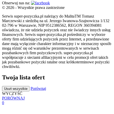
Obserwuj nas na:
© 2026 - Wszystkie prawa zastrzeżone
Serwis super-pozyczka.pl należący do MalitaTM Tomasz
Marczewski z siedzibą na ul. Jerzego Iwanowa-Szajnowicza 1/132
02-796 w Warszawie, NIP 9512386562, REGON 360394081
oświadcza, że nie udziela pożyczek oraz nie świadczy innych usług
finansowych. Serwis super-pozyczka.pl pośredniczy w wyborze
oferty firm udzielających pożyczek przez Internet, a przedstawione
dane mają wyłącznie charakter informacyjny i w nieznaczny sposób
mogą różnić się od warunków prezentowanych w serwisach
pozabankowych firm pożyczkowych. super-pozyczka.pl
współpracuje z sieciami afiliacyjnymi w celu promocji ofert takich
jak pozabankowe pożyczki ratalne oraz krótkoterminowe pożyczki
chwilówki.
Twoja lista ofert
Porównaj
Usuń wszystkie
WYCZYŚĆ
PORÓWNAJ
0