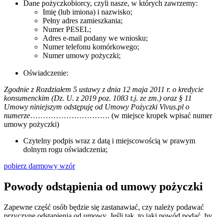
Dane pożyczkobiorcy, czyli nasze, w których zawrzemy:
Imię (lub imiona) i nazwisko;
Pełny adres zamieszkania;
Numer PESEL;
Adres e-mail podany we wniosku;
Numer telefonu komórkowego;
Numer umowy pożyczki;
Oświadczenie:
Zgodnie z Rozdziałem 5 ustawy z dnia 12 maja 2011 r. o kredycie
konsumenckim (Dz. U. z 2019 poz. 1083 t.j. ze zm.) oraz § 11
Umowy niniejszym odstępuję od Umowy Pożyczki Vivus.pl o
numerze
…………………………. (w miejsce kropek wpisać numer
umowy pożyczki)
Czytelny podpis wraz z datą i miejscowością w prawym
dolnym rogu oświadczenia;
pobierz darmowy wzór
Powody odstąpienia od umowy pożyczki
Zapewne część osób będzie się zastanawiać, czy należy podawać
przyczynę odstąpienia od umowy. Jeśli tak, to jaki powód podać, by