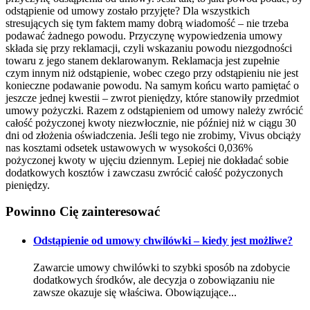
odstąpienie od umowy zostało przyjęte? Dla wszystkich
stresujących się tym faktem mamy dobrą wiadomość – nie trzeba
podawać żadnego powodu. Przyczynę wypowiedzenia umowy
składa się przy reklamacji, czyli wskazaniu powodu niezgodności
towaru z jego stanem deklarowanym. Reklamacja jest zupełnie
czym innym niż odstąpienie, wobec czego przy odstąpieniu nie jest
konieczne podawanie powodu. Na samym końcu warto pamiętać o
jeszcze jednej kwestii – zwrot pieniędzy, które stanowiły przedmiot
umowy pożyczki. Razem z odstąpieniem od umowy należy zwrócić
całość pożyczonej kwoty niezwłocznie, nie później niż w ciągu 30
dni od złożenia oświadczenia. Jeśli tego nie zrobimy, Vivus obciąży
nas kosztami odsetek ustawowych w wysokości 0,036%
pożyczonej kwoty w ujęciu dziennym. Lepiej nie dokładać sobie
dodatkowych kosztów i zawczasu zwrócić całość pożyczonych
pieniędzy.
Powinno Cię
zainteresować
Odstąpienie od umowy chwilówki – kiedy jest możliwe?
Zawarcie umowy chwilówki to szybki sposób na zdobycie
dodatkowych środków, ale decyzja o zobowiązaniu nie
zawsze okazuje się właściwa. Obowiązujące...