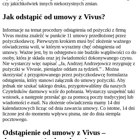
czy jakichkolwiek innych niekorzystnych zmian.
Jak odstąpić od umowy z Vivus?
Informacje na temat procedury odstąpienia od pożyczki z firmą
Vivus można znaleźć w punkcie 11 umowy przedłożonej przez
pożyczkodawcę. Pierwszym krokiem musi być złożenie ważnego
oświadczenia woli, w którym wyrazimy chęć odstąpienia od
umowy. Ważne jest, by to odstępstwo nie budziło wątpliwości co do
osoby, która je składa oraz jej świadomości dokonywanego czynu.
Nie wystarczy więc napisać „Ja, Andrzej Andrzejowicz rezygnuję z
pożyczki w Vivusie, pieniądze oddam za tydzień.” . Można
skorzystać z przygotowanego przez pożyczkodawcę formularza
odstąpienia, który stanowi załącznik do umowy pożyczki. Aby
jednak nie szukać takiego druku, przygotowaliśmy dla naszych
Czytelników darmowy wzór do pobrania. Wystarczy uzupełnić taki
wniosek, a następnie przesłać go za pomocą poczty tradycyjnej lub
wiadomości e-mail. Na złożenie oświadczenia mamy 14 dni
kalendarzowych licząc od dnia zawarcia umowy. Co istotne, 14 dni
liczone jest do momentu wpływu pisma, nie do dnia stempla
pocztowego.
Odstąpienie od umowy z Vivus –