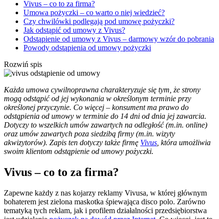
Vivus – co to za firma?
Umowa pożyczki – co warto o niej wiedzieć?
Czy chwilówki podlegają pod umowę pożyczki?
Jak odstąpić od umowy z Vivus?
Odstąpienie od umowy z Vivus – darmowy wzór do pobrania
Powody odstąpienia od umowy pożyczki
Rozwiń spis
Każda umowa cywilnoprawna charakteryzuje się tym, że strony
mogą odstąpić od jej wykonania w określonym terminie przy
określonej przyczynie. Co więcej – konsument ma prawo do
odstąpienia od umowy w terminie do 14 dni od dnia jej zawarcia.
Dotyczy to wszelkich umów zawartych na odległość (m.in. online)
oraz umów zawartych poza siedzibą firmy (m.in. wizyty
akwizytorów). Zapis ten dotyczy także firmę
Vivus
, która umożliwia
swoim klientom odstąpienie od umowy pożyczki.
Vivus – co to za firma?
Zapewne każdy z nas kojarzy reklamy Vivusa, w której głównym
bohaterem jest zielona maskotka śpiewająca disco polo. Zarówno
tematyką tych reklam, jak i profilem działalności przedsiębiorstwa