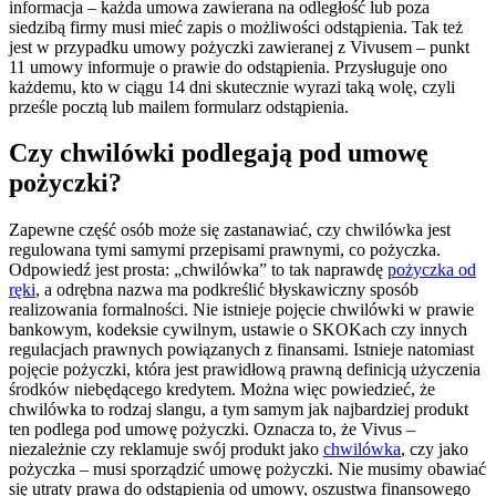
informacja – każda umowa zawierana na odległość lub poza
siedzibą firmy musi mieć zapis o możliwości odstąpienia. Tak też
jest w przypadku umowy pożyczki zawieranej z Vivusem – punkt
11 umowy informuje o prawie do odstąpienia. Przysługuje ono
każdemu, kto w ciągu 14 dni skutecznie wyrazi taką wolę, czyli
prześle pocztą lub mailem formularz odstąpienia.
Czy chwilówki podlegają pod umowę
pożyczki?
Zapewne część osób może się zastanawiać, czy chwilówka jest
regulowana tymi samymi przepisami prawnymi, co pożyczka.
Odpowiedź jest prosta: „chwilówka” to tak naprawdę
pożyczka od
ręki
, a odrębna nazwa ma podkreślić błyskawiczny sposób
realizowania formalności. Nie istnieje pojęcie chwilówki w prawie
bankowym, kodeksie cywilnym, ustawie o SKOKach czy innych
regulacjach prawnych powiązanych z finansami. Istnieje natomiast
pojęcie pożyczki, która jest prawidłową prawną definicją użyczenia
środków niebędącego kredytem. Można więc powiedzieć, że
chwilówka to rodzaj slangu, a tym samym jak najbardziej produkt
ten podlega pod umowę pożyczki. Oznacza to, że Vivus –
niezależnie czy reklamuje swój produkt jako
chwilówka
, czy jako
pożyczka – musi sporządzić umowę pożyczki. Nie musimy obawiać
się utraty prawa do odstąpienia od umowy, oszustwa finansowego