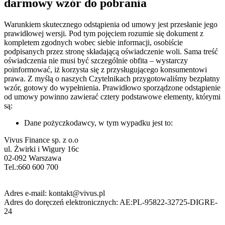
darmowy wzór do pobrania
Warunkiem skutecznego odstąpienia od umowy jest przesłanie jego
prawidłowej wersji. Pod tym pojęciem rozumie się dokument z
kompletem zgodnych wobec siebie informacji, osobiście
podpisanych przez stronę składającą oświadczenie woli. Sama treść
oświadczenia nie musi być szczególnie obfita – wystarczy
poinformować, iż korzysta się z przysługującego konsumentowi
prawa. Z myślą o naszych Czytelnikach przygotowaliśmy bezpłatny
wzór, gotowy do wypełnienia. Prawidłowo sporządzone odstąpienie
od umowy powinno zawierać cztery podstawowe elementy, którymi
są:
Dane pożyczkodawcy, w tym wypadku jest to:
Vivus Finance sp. z o.o
ul. Żwirki i Wigury 16c
02-092 Warszawa
Tel.:660 600 700
Adres e-mail: kontakt@vivus.pl
Adres do doręczeń elektronicznych: AE:PL-95822-32725-DIGRE-
24