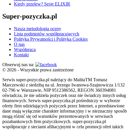
Kiedy przelew? Sesje ELIXIR
Super-pozyczka.pl
Nasza metodologia oceny
Lista podmiotów współpracujących
Polityka Prywatności i Polityka Cookies
O nas
Współpraca
Kontakt
Obserwuj nas na:
© 2026 - Wszystkie prawa zastrzeżone
Serwis super-pozyczka.pl należący do MalitaTM Tomasz
Marczewski z siedzibą na ul. Jerzego Iwanowa-Szajnowicza 1/132
02-796 w Warszawie, NIP 9512386562, REGON 360394081
oświadcza, że nie udziela pożyczek oraz nie świadczy innych usług
finansowych. Serwis super-pozyczka.pl pośredniczy w wyborze
oferty firm udzielających pożyczek przez Internet, a przedstawione
dane mają wyłącznie charakter informacyjny i w nieznaczny sposób
mogą różnić się od warunków prezentowanych w serwisach
pozabankowych firm pożyczkowych. super-pozyczka.pl
współpracuje z sieciami afiliacyjnymi w celu promocji ofert takich