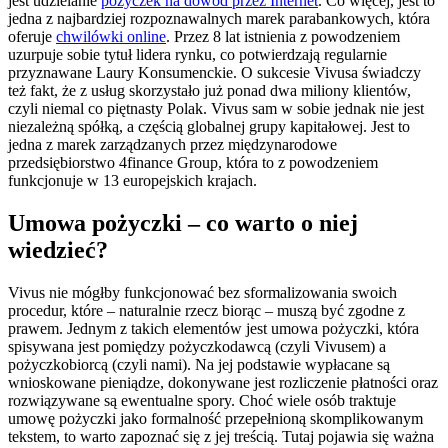
jest udzielanie
pożyczek na dowód przez Internet
. Co więcej, jest to
jedna z najbardziej rozpoznawalnych marek parabankowych, która
oferuje
chwilówki online
. Przez 8 lat istnienia z powodzeniem
uzurpuje sobie tytuł lidera rynku, co potwierdzają regularnie
przyznawane Laury Konsumenckie. O sukcesie Vivusa świadczy
też fakt, że z usług skorzystało już ponad dwa miliony klientów,
czyli niemal co piętnasty Polak. Vivus sam w sobie jednak nie jest
niezależną spółką, a częścią globalnej grupy kapitałowej. Jest to
jedna z marek zarządzanych przez międzynarodowe
przedsiębiorstwo 4finance Group, która to z powodzeniem
funkcjonuje w 13 europejskich krajach.
Umowa pożyczki – co warto o niej
wiedzieć?
Vivus nie mógłby funkcjonować bez sformalizowania swoich
procedur, które – naturalnie rzecz biorąc – muszą być zgodne z
prawem. Jednym z takich elementów jest umowa pożyczki, która
spisywana jest pomiędzy pożyczkodawcą (czyli Vivusem) a
pożyczkobiorcą (czyli nami). Na jej podstawie wypłacane są
wnioskowane pieniądze, dokonywane jest rozliczenie płatności oraz
rozwiązywane są ewentualne spory. Choć wiele osób traktuje
umowę pożyczki jako formalność przepełnioną skomplikowanym
tekstem, to warto zapoznać się z jej treścią. Tutaj pojawia się ważna