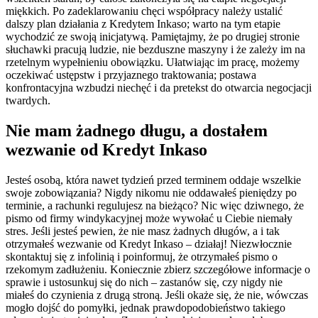
miękkich. Po zadeklarowaniu chęci współpracy należy ustalić
dalszy plan działania z Kredytem Inkaso; warto na tym etapie
wychodzić ze swoją inicjatywą. Pamiętajmy, że po drugiej stronie
słuchawki pracują ludzie, nie bezduszne maszyny i że zależy im na
rzetelnym wypełnieniu obowiązku. Ułatwiając im pracę, możemy
oczekiwać ustępstw i przyjaznego traktowania; postawa
konfrontacyjna wzbudzi niechęć i da pretekst do otwarcia negocjacji
twardych.
Nie mam żadnego długu, a dostałem
wezwanie od Kredyt Inkaso
Jesteś osobą, która nawet tydzień przed terminem oddaje wszelkie
swoje zobowiązania? Nigdy nikomu nie oddawałeś pieniędzy po
terminie, a rachunki regulujesz na bieżąco? Nic więc dziwnego, że
pismo od firmy windykacyjnej może wywołać u Ciebie niemały
stres. Jeśli jesteś pewien, że nie masz żadnych długów, a i tak
otrzymałeś wezwanie od Kredyt Inkaso – działaj! Niezwłocznie
skontaktuj się z infolinią i poinformuj, że otrzymałeś pismo o
rzekomym zadłużeniu. Koniecznie zbierz szczegółowe informacje o
sprawie i ustosunkuj się do nich – zastanów się, czy nigdy nie
miałeś do czynienia z drugą stroną. Jeśli okaże się, że nie, wówczas
mogło dojść do pomyłki, jednak prawdopodobieństwo takiego