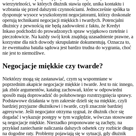
wierzytelności, w których dłużnik stawia opór, unika kontaktu i
wzbrania się przed dalszymi czynnościami. Jednocześnie spółka ta
dysponuje wysoce wyszkolonymi negocjatorami, którzy doskonale
operują technikami negocjacji miękkich i twardych. Potencjalni
dłużnicy z pewnością nie będą zadowoleni z faktu, że Kredyt
Inkaso podchodzi do prowadzonych spraw wyjątkowo rzetelnie i
pieczołowicie. Na każdy swój krok znajdują uzasadnienie prawne, a
korzystne dla nich dowody skrupulatnie dokumentują. Oznacza to,
że ewentualna batalia sądowa jest bardzo trudna do wygrania, choć
nie jest to niemożliwe.
Negocjacje miękkie czy twarde?
Niektórzy mogą się zastanawiać, czym są wspomniane w
poprzednim akapicie negocjacje miękkie i twarde. Jest to nic innego,
jak zbiór argumentów, katalog zachowań, które w odpowiedni
sposób mają doprowadzić do polubownego rozstrzygnięcia sprawy.
Podstawowe działania w tym zakresie dzieli się na miękkie, czyli
bardziej przyjazne dłużnikowi i twarde, czyli znacznie bardziej
agresywne. Jeśli negocjator otrzyma sygnał, że dłużnik chce się
dogadać i wykazuje postępy w tym względzie, wówczas stosowane
są negocjacje miękkie. Nierzadko proponowane są zachęty, na
przykład zaniechanie naliczania dalszych odsetek czy rozbicie długu
na dogodne raty. Problemy pojawiają się w sytuacji, gdy dłużnik