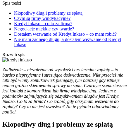
Spis treści
Kłopotliwy dług i problemy ze spłatą
Czym są firmy windykacyjne?
Kredyt Inkaso – co to za firma?
Negocjacje miękkie czy twarde?
Dostałem wezwanie od Kredyt Inkaso – co mam robić?
Nie mam żadnego długu, a dostałem wezwanie od Kredyt
Inkaso
Rozwiń spis
Zadłużenie – niezależnie od wysokości czy terminu zapłaty – to
bardzo nieprzyjemne i stresujące doświadczenie. Nikt przecież nie
lubi być winny komukolwiek pieniędzy, tym bardziej gdy istnieje
realna groźba skierowania sprawy do sądu. Czarnym scenariuszem
jest kontakt z komornikiem lub firmą windykacyjną. Jednym z
podmiotów zajmujących się odzyskiwaniem długów jest Kredyt
Inkaso. Co to za firma? Co zrobić, gdy otrzymam wezwanie do
zapłaty? Czy to nie jest oszustwo? Na te pytania odpowiadamy
poniżej.
Kłopotliwy dług i problemy ze spłatą