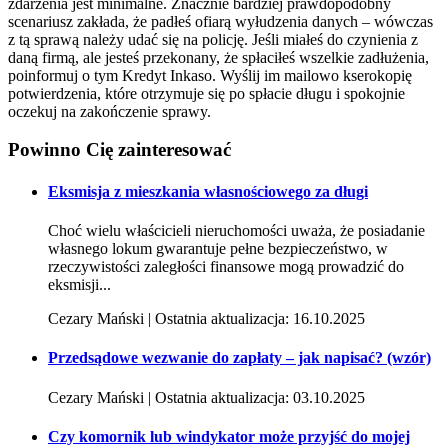
zdarzenia jest minimalne. Znacznie bardziej prawdopodobny
scenariusz zakłada, że padłeś ofiarą wyłudzenia danych – wówczas
z tą sprawą należy udać się na policję. Jeśli miałeś do czynienia z
daną firmą, ale jesteś przekonany, że spłaciłeś wszelkie zadłużenia,
poinformuj o tym Kredyt Inkaso. Wyślij im mailowo kserokopię
potwierdzenia, które otrzymuje się po spłacie długu i spokojnie
oczekuj na zakończenie sprawy.
Powinno Cię
zainteresować
Eksmisja z mieszkania własnościowego za długi
Choć wielu właścicieli nieruchomości uważa, że posiadanie
własnego lokum gwarantuje pełne bezpieczeństwo, w
rzeczywistości zaległości finansowe mogą prowadzić do
eksmisji...
Cezary Mański | Ostatnia aktualizacja: 16.10.2025
Przedsądowe wezwanie do zapłaty – jak napisać? (wzór)
Cezary Mański | Ostatnia aktualizacja: 03.10.2025
Czy komornik lub windykator może przyjść do mojej