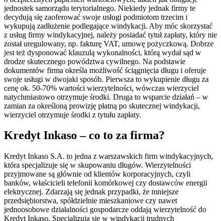
jednostek samorządu terytorialnego. Niekiedy jednak firmy te
decydują się zaoferować swoje usługi podmiotom trzecim i
wykupują zadłużenie podlegające windykacji. Aby móc skorzystać
z usług firmy windykacyjnej, należy posiadać tytuł zapłaty, który nie
został uregulowany, np. fakturę VAT, umowę pożyczkową. Dobrze
jest też dysponować klauzulą wykonalności, którą wydał sąd w
drodze skutecznego powództwa cywilnego. Na podstawie
dokumentów firma określa możliwość ściągnięcia długu i oferuje
swoje usługi w dwojaki sposób. Pierwsza to wykupienie długu za
cenę ok. 50-70% wartości wierzytelności, wówczas wierzyciel
natychmiastowo otrzymuje środki. Druga to wsparcie działań – w
zamian za określoną prowizję płatną po skutecznej windykacji,
wierzyciel otrzymuje środki z tytułu zapłaty.
Kredyt Inkaso – co to za firma?
Kredyt Inkaso S.A. to jedna z warszawskich firm windykacyjnych,
która specjalizuje się w skupowaniu długów. Wierzytelności
przyjmowane są głównie od klientów korporacyjnych, czyli
banków, właścicieli telefonii komórkowej czy dostawców energii
elektrycznej. Zdarzają się jednak przypadki, że mniejsze
przedsiębiorstwa, spółdzielnie mieszkaniowe czy nawet
jednoosobowe działalności gospodarcze oddają wierzytelność do
Kredyt Inkaso. Specjalizują się w windykacji trudnych