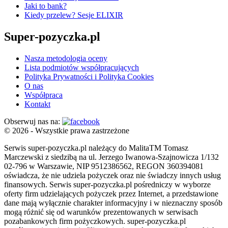
Jaki to bank?
Kiedy przelew? Sesje ELIXIR
Super-pozyczka.pl
Nasza metodologia oceny
Lista podmiotów współpracujących
Polityka Prywatności i Polityka Cookies
O nas
Współpraca
Kontakt
Obserwuj nas na:
© 2026 - Wszystkie prawa zastrzeżone
Serwis super-pozyczka.pl należący do MalitaTM Tomasz
Marczewski z siedzibą na ul. Jerzego Iwanowa-Szajnowicza 1/132
02-796 w Warszawie, NIP 9512386562, REGON 360394081
oświadcza, że nie udziela pożyczek oraz nie świadczy innych usług
finansowych. Serwis super-pozyczka.pl pośredniczy w wyborze
oferty firm udzielających pożyczek przez Internet, a przedstawione
dane mają wyłącznie charakter informacyjny i w nieznaczny sposób
mogą różnić się od warunków prezentowanych w serwisach
pozabankowych firm pożyczkowych. super-pozyczka.pl