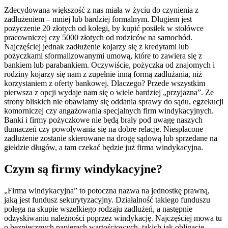
Zdecydowana większość z nas miała w życiu do czynienia z
zadłużeniem – mniej lub bardziej formalnym. Długiem jest
pożyczenie 20 złotych od kolegi, by kupić posiłek w stołówce
pracowniczej czy 5000 złotych od rodziców na samochód.
Najczęściej jednak zadłużenie kojarzy się z kredytami lub
pożyczkami sformalizowanymi umową, które to zawiera się z
bankiem lub parabankiem. Oczywiście, pożyczka od znajomych i
rodziny kojarzy się nam z zupełnie inną formą zadłużania, niż
korzystaniem z oferty bankowej. Dlaczego? Przede wszystkim
pierwsza z opcji wydaje nam się o wiele bardziej „przyjazna”. Ze
strony bliskich nie obawiamy się oddania sprawy do sądu, egzekucji
komorniczej czy angażowania specjalnych firm windykacyjnych.
Banki i firmy pożyczkowe nie będą brały pod uwagę naszych
tłumaczeń czy powoływania się na dobre relacje. Niespłacone
zadłużenie zostanie skierowane na drogę sądową lub sprzedane na
giełdzie długów, a tam czekać będzie już firma windykacyjna.
Czym są firmy windykacyjne?
„Firma windykacyjna” to potoczna nazwa na jednostkę prawną,
jaką jest fundusz sekurytyzacyjny. Działalność takiego funduszu
polega na skupie wszelkiego rodzaju zadłużeń, a następnie
odzyskiwaniu należności poprzez windykację. Najczęściej mowa tu
o bezpiecznych papierach wartościowych, takich jak obligacje