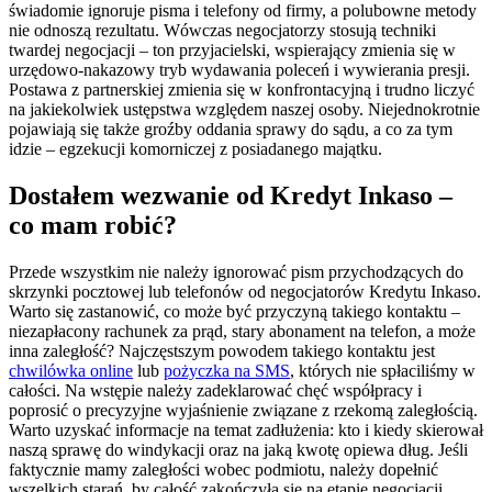
świadomie ignoruje pisma i telefony od firmy, a polubowne metody
nie odnoszą rezultatu. Wówczas negocjatorzy stosują techniki
twardej negocjacji – ton przyjacielski, wspierający zmienia się w
urzędowo-nakazowy tryb wydawania poleceń i wywierania presji.
Postawa z partnerskiej zmienia się w konfrontacyjną i trudno liczyć
na jakiekolwiek ustępstwa względem naszej osoby. Niejednokrotnie
pojawiają się także groźby oddania sprawy do sądu, a co za tym
idzie – egzekucji komorniczej z posiadanego majątku.
Dostałem wezwanie od Kredyt Inkaso –
co mam robić?
Przede wszystkim nie należy ignorować pism przychodzących do
skrzynki pocztowej lub telefonów od negocjatorów Kredytu Inkaso.
Warto się zastanowić, co może być przyczyną takiego kontaktu –
niezapłacony rachunek za prąd, stary abonament na telefon, a może
inna zaległość? Najczęstszym powodem takiego kontaktu jest
chwilówka online
lub
pożyczka na SMS
, których nie spłaciliśmy w
całości. Na wstępie należy zadeklarować chęć współpracy i
poprosić o precyzyjne wyjaśnienie związane z rzekomą zaległością.
Warto uzyskać informacje na temat zadłużenia: kto i kiedy skierował
naszą sprawę do windykacji oraz na jaką kwotę opiewa dług. Jeśli
faktycznie mamy zaległości wobec podmiotu, należy dopełnić
wszelkich starań, by całość zakończyła się na etapie negocjacji