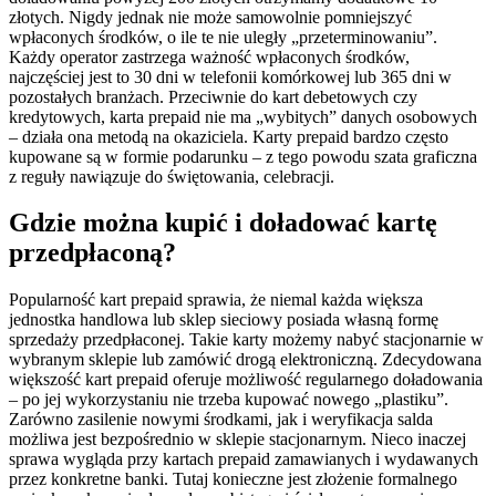
złotych. Nigdy jednak nie może samowolnie pomniejszyć
wpłaconych środków, o ile te nie uległy „przeterminowaniu”.
Każdy operator zastrzega ważność wpłaconych środków,
najczęściej jest to 30 dni w telefonii komórkowej lub 365 dni w
pozostałych branżach. Przeciwnie do kart debetowych czy
kredytowych, karta prepaid nie ma „wybitych” danych osobowych
– działa ona metodą na okaziciela. Karty prepaid bardzo często
kupowane są w formie podarunku – z tego powodu szata graficzna
z reguły nawiązuje do świętowania, celebracji.
Gdzie można kupić i doładować kartę
przedpłaconą?
Popularność kart prepaid sprawia, że niemal każda większa
jednostka handlowa lub sklep sieciowy posiada własną formę
sprzedaży przedpłaconej. Takie karty możemy nabyć stacjonarnie w
wybranym sklepie lub zamówić drogą elektroniczną. Zdecydowana
większość kart prepaid oferuje możliwość regularnego doładowania
– po jej wykorzystaniu nie trzeba kupować nowego „plastiku”.
Zarówno zasilenie nowymi środkami, jak i weryfikacja salda
możliwa jest bezpośrednio w sklepie stacjonarnym. Nieco inaczej
sprawa wygląda przy kartach prepaid zamawianych i wydawanych
przez konkretne banki. Tutaj konieczne jest złożenie formalnego