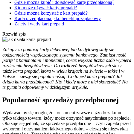
Gdzie można kupić i doładować kartę przedpłaconą?
Kto może używać karty prepaid?
Gdzie można korzystać z kart prepaid?
Karta przedpłacona jako benefit pozapłacowy
Zalety i wady kart prepaid
Rozwiń spis
Zakupy za pomocą karty debetowej lub kredytowej stały się
codziennością współczesnego systemu bankowego. Zamiast nosić
portfel z banknotami i monetami, coraz większa liczba osób wybiera
rozliczenia bezgotówkowe. Do rozliczeń bezgotówkowych służy
także karta prepaid, która w wielu krajach na świecie – także i w
Polsce – cieszy się popularnością. Co to jest karta prepaid? Jak
działa karta przedpłacona? Kto i kiedy może z niej skorzystać? Na
te pytania odpowiemy w dzisiejszym artykule.
Popularność sprzedaży przedpłaconej
Wydawać by się mogło, że konsument zawsze dąży do zakupu
tylko takiego towaru, który może otrzymać natychmiast po zapłacie.
Okazuje się jednak, że sprzedaże przedpłacone – czyli zapłata przed
wyborem i otrzymaniem faktycznego dobra – cieszą się niezwykłą