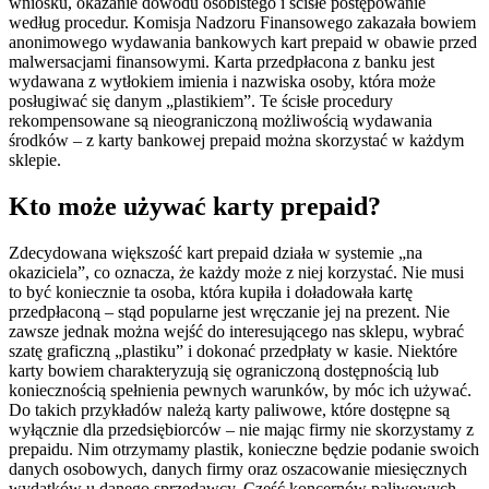
wniosku, okazanie dowodu osobistego i ścisłe postępowanie
według procedur. Komisja Nadzoru Finansowego zakazała bowiem
anonimowego wydawania bankowych kart prepaid w obawie przed
malwersacjami finansowymi. Karta przedpłacona z banku jest
wydawana z wytłokiem imienia i nazwiska osoby, która może
posługiwać się danym „plastikiem”. Te ścisłe procedury
rekompensowane są nieograniczoną możliwością wydawania
środków – z karty bankowej prepaid można skorzystać w każdym
sklepie.
Kto może używać karty prepaid?
Zdecydowana większość kart prepaid działa w systemie „na
okaziciela”, co oznacza, że każdy może z niej korzystać. Nie musi
to być koniecznie ta osoba, która kupiła i doładowała kartę
przedpłaconą – stąd popularne jest wręczanie jej na prezent. Nie
zawsze jednak można wejść do interesującego nas sklepu, wybrać
szatę graficzną „plastiku” i dokonać przedpłaty w kasie. Niektóre
karty bowiem charakteryzują się ograniczoną dostępnością lub
koniecznością spełnienia pewnych warunków, by móc ich używać.
Do takich przykładów należą karty paliwowe, które dostępne są
wyłącznie dla przedsiębiorców – nie mając firmy nie skorzystamy z
prepaidu. Nim otrzymamy plastik, konieczne będzie podanie swoich
danych osobowych, danych firmy oraz oszacowanie miesięcznych
wydatków u danego sprzedawcy. Część koncernów paliwowych