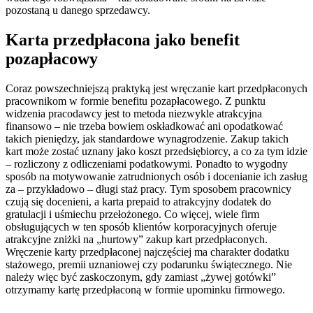
pozostaną u danego sprzedawcy.
Karta przedpłacona jako benefit
pozapłacowy
Coraz powszechniejszą praktyką jest wręczanie kart przedpłaconych
pracownikom w formie benefitu pozapłacowego. Z punktu
widzenia pracodawcy jest to metoda niezwykle atrakcyjna
finansowo – nie trzeba bowiem oskładkować ani opodatkować
takich pieniędzy, jak standardowe wynagrodzenie. Zakup takich
kart może zostać uznany jako koszt przedsiębiorcy, a co za tym idzie
– rozliczony z odliczeniami podatkowymi. Ponadto to wygodny
sposób na motywowanie zatrudnionych osób i docenianie ich zasług
za – przykładowo – długi staż pracy. Tym sposobem pracownicy
czują się docenieni, a karta prepaid to atrakcyjny dodatek do
gratulacji i uśmiechu przełożonego. Co więcej, wiele firm
obsługujących w ten sposób klientów korporacyjnych oferuje
atrakcyjne zniżki na „hurtowy” zakup kart przedpłaconych.
Wręczenie karty przedpłaconej najczęściej ma charakter dodatku
stażowego, premii uznaniowej czy podarunku świątecznego. Nie
należy więc być zaskoczonym, gdy zamiast „żywej gotówki”
otrzymamy kartę przedpłaconą w formie upominku firmowego.