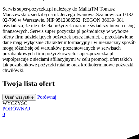
Serwis super-pozyczka.pl należący do MalitaTM Tomasz
Marczewski z siedzibą na ul. Jerzego Iwanowa-Szajnowicza 1/132
02-796 w Warszawie, NIP 9512386562, REGON 360394081
oświadcza, że nie udziela pożyczek oraz nie świadczy innych usług
finansowych. Serwis super-pozyczka.pl pośredniczy w wyborze
oferty firm udzielających pożyczek przez Internet, a przedstawione
dane mają wyłącznie charakter informacyjny i w nieznaczny sposób
mogą różnić się od warunków prezentowanych w serwisach
pozabankowych firm pożyczkowych. super-pozyczka.pl
współpracuje z sieciami afiliacyjnymi w celu promocji ofert takich
jak pozabankowe pożyczki ratalne oraz krótkoterminowe pożyczki
chwilówki.
Twoja lista ofert
Porównaj
Usuń wszystkie
WYCZYŚĆ
PORÓWNAJ
0