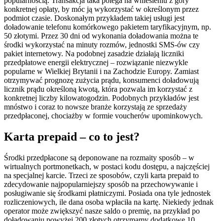
popularnością. Transakcja taka polega na wniesieniu z góry
konkretnej opłaty, by móc ją wykorzystać w określonym przez
podmiot czasie. Doskonałym przykładem takiej usługi jest
doładowanie telefonu komórkowego pakietem taryfikacyjnym, np.
50 złotymi. Przez 30 dni od wykonania doładowania można te
środki wykorzystać na minuty rozmów, jednostki SMS-ów czy
pakiet internetowy. Na podobnej zasadzie działają liczniki
przedpłatowe energii elektrycznej – rozwiązanie niezwykle
popularne w Wielkiej Brytanii i na Zachodzie Europy. Zamiast
otrzymywać prognozę zużycia prądu, konsumenci doładowują
licznik prądu określoną kwotą, która pozwala im korzystać z
konkretnej liczby kilowatogodzin. Podobnych przykładów jest
mnóstwo i coraz to nowsze branże korzystają ze sprzedaży
przedpłaconej, chociażby w formie voucherów upominkowych.
Karta prepaid – co to jest?
Środki przedpłacone są deponowane na rozmaity sposób – w
wirtualnych portmonetkach, w postaci kodu dostępu, a najczęściej
na specjalnej karcie. Trzeci ze sposobów, czyli karta prepaid to
zdecydowanie najpopularniejszy sposób na przechowywanie i
posługiwanie się środkami płatniczymi. Posiada ona tyle jednostek
rozliczeniowych, ile dana osoba wpłaciła na kartę. Niekiedy jednak
operator może zwiększyć nasze saldo o premię, na przykład po
doładowaniu powyżej 200 złotych otrzymamy dodatkowe 10