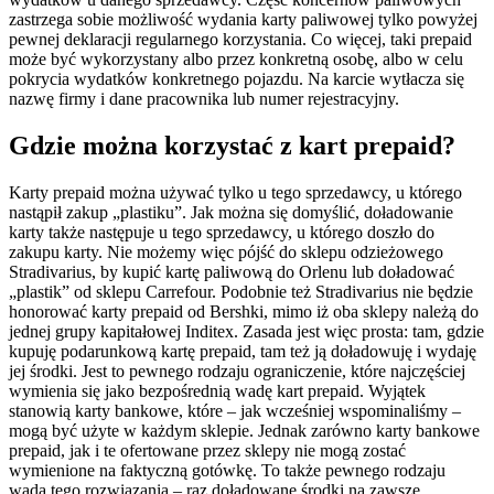
zastrzega sobie możliwość wydania karty paliwowej tylko powyżej
pewnej deklaracji regularnego korzystania. Co więcej, taki prepaid
może być wykorzystany albo przez konkretną osobę, albo w celu
pokrycia wydatków konkretnego pojazdu. Na karcie wytłacza się
nazwę firmy i dane pracownika lub numer rejestracyjny.
Gdzie można korzystać z kart prepaid?
Karty prepaid można używać tylko u tego sprzedawcy, u którego
nastąpił zakup „plastiku”. Jak można się domyślić, doładowanie
karty także następuje u tego sprzedawcy, u którego doszło do
zakupu karty. Nie możemy więc pójść do sklepu odzieżowego
Stradivarius, by kupić kartę paliwową do Orlenu lub doładować
„plastik” od sklepu Carrefour. Podobnie też Stradivarius nie będzie
honorować karty prepaid od Bershki, mimo iż oba sklepy należą do
jednej grupy kapitałowej Inditex. Zasada jest więc prosta: tam, gdzie
kupuję podarunkową kartę prepaid, tam też ją doładowuję i wydaję
jej środki. Jest to pewnego rodzaju ograniczenie, które najczęściej
wymienia się jako bezpośrednią wadę kart prepaid. Wyjątek
stanowią karty bankowe, które – jak wcześniej wspominaliśmy –
mogą być użyte w każdym sklepie. Jednak zarówno karty bankowe
prepaid, jak i te ofertowane przez sklepy nie mogą zostać
wymienione na faktyczną gotówkę. To także pewnego rodzaju
wada tego rozwiązania – raz doładowane środki na zawsze