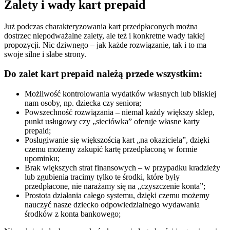
Zalety i wady kart prepaid
Już podczas charakteryzowania kart przedpłaconych można
dostrzec niepodważalne zalety, ale też i konkretne wady takiej
propozycji. Nic dziwnego – jak każde rozwiązanie, tak i to ma
swoje silne i słabe strony.
Do zalet kart prepaid należą przede wszystkim:
Możliwość kontrolowania wydatków własnych lub bliskiej
nam osoby, np. dziecka czy seniora;
Powszechność rozwiązania – niemal każdy większy sklep,
punkt usługowy czy „sieciówka” oferuje własne karty
prepaid;
Posługiwanie się większością kart „na okaziciela”, dzięki
czemu możemy zakupić kartę przedpłaconą w formie
upominku;
Brak większych strat finansowych – w przypadku kradzieży
lub zgubienia tracimy tylko te środki, które były
przedpłacone, nie narażamy się na „czyszczenie konta”;
Prostota działania całego systemu, dzięki czemu możemy
nauczyć nasze dziecko odpowiedzialnego wydawania
środków z konta bankowego;