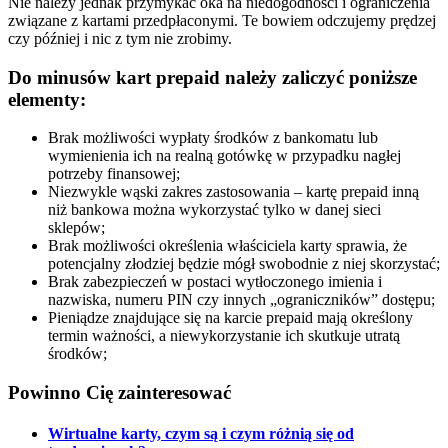
Nie należy jednak przymykać oka na niedogodności i ograniczenia
związane z kartami przedpłaconymi. Te bowiem odczujemy prędzej
czy później i nic z tym nie zrobimy.
Do minusów kart prepaid należy zaliczyć poniższe
elementy:
Brak możliwości wypłaty środków z bankomatu lub
wymienienia ich na realną gotówkę w przypadku nagłej
potrzeby finansowej;
Niezwykle wąski zakres zastosowania – kartę prepaid inną
niż bankowa można wykorzystać tylko w danej sieci
sklepów;
Brak możliwości określenia właściciela karty sprawia, że
potencjalny złodziej będzie mógł swobodnie z niej skorzystać;
Brak zabezpieczeń w postaci wytłoczonego imienia i
nazwiska, numeru PIN czy innych „ograniczników” dostępu;
Pieniądze znajdujące się na karcie prepaid mają określony
termin ważności, a niewykorzystanie ich skutkuje utratą
środków;
Powinno Cię
zainteresować
Wirtualne karty, czym są i czym różnią się od