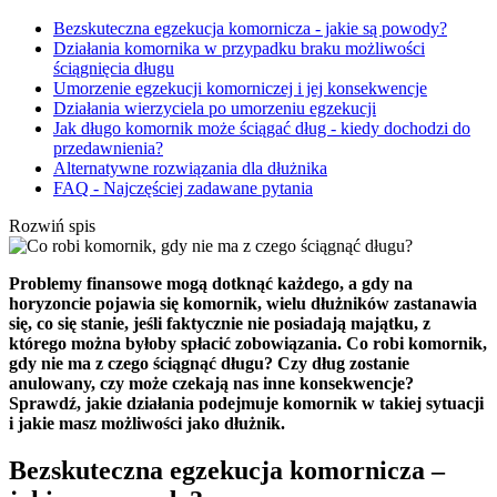
Bezskuteczna egzekucja komornicza - jakie są powody?
Działania komornika w przypadku braku możliwości
ściągnięcia długu
Umorzenie egzekucji komorniczej i jej konsekwencje
Działania wierzyciela po umorzeniu egzekucji
Jak długo komornik może ściągać dług - kiedy dochodzi do
przedawnienia?
Alternatywne rozwiązania dla dłużnika
FAQ - Najczęściej zadawane pytania
Rozwiń spis
Problemy finansowe mogą dotknąć każdego, a gdy na
horyzoncie pojawia się komornik, wielu dłużników zastanawia
się, co się stanie, jeśli faktycznie nie posiadają majątku, z
którego można byłoby spłacić zobowiązania. Co robi komornik,
gdy nie ma z czego ściągnąć długu? Czy dług zostanie
anulowany, czy może czekają nas inne konsekwencje?
Sprawdź, jakie działania podejmuje komornik w takiej sytuacji
i jakie masz możliwości jako dłużnik.
Bezskuteczna egzekucja komornicza –