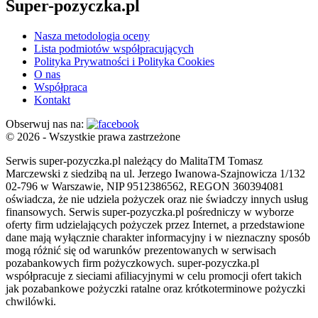
Super-pozyczka.pl
Nasza metodologia oceny
Lista podmiotów współpracujących
Polityka Prywatności i Polityka Cookies
O nas
Współpraca
Kontakt
Obserwuj nas na:
© 2026 - Wszystkie prawa zastrzeżone
Serwis super-pozyczka.pl należący do MalitaTM Tomasz
Marczewski z siedzibą na ul. Jerzego Iwanowa-Szajnowicza 1/132
02-796 w Warszawie, NIP 9512386562, REGON 360394081
oświadcza, że nie udziela pożyczek oraz nie świadczy innych usług
finansowych. Serwis super-pozyczka.pl pośredniczy w wyborze
oferty firm udzielających pożyczek przez Internet, a przedstawione
dane mają wyłącznie charakter informacyjny i w nieznaczny sposób
mogą różnić się od warunków prezentowanych w serwisach
pozabankowych firm pożyczkowych. super-pozyczka.pl
współpracuje z sieciami afiliacyjnymi w celu promocji ofert takich
jak pozabankowe pożyczki ratalne oraz krótkoterminowe pożyczki
chwilówki.