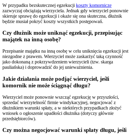
W przypadku bezskutecznej egzekucji
koszty komornicze
zazwyczaj obciążają wierzyciela. Jednak gdy wierzyciel ponownie
skieruje sprawę do egzekucji i okaże się ona skuteczna, dłużnik
będzie musiał pokryć koszty wszystkich postępowań.
Czy dłużnik może uniknąć egzekucji, przepisując
majątek na inną osobę?
Przepisanie majątku na inną osobę w celu uniknięcia egzekucji jest
niezgodne z prawem. Wierzyciel może zaskarżyć taką czynność
jako dokonaną z pokrzywdzeniem wierzycieli (tzw. skarga
pauliańska) i doprowadzić do jej unieważnienia.
Jakie działania może podjąć wierzyciel, jeśli
komornik nie może ściągnąć długu?
Wierzyciel może ponownie wszcząć egzekucję w przyszłości,
sprzedać wierzytelność firmie windykacyjnej, negocjować z
dłużnikiem warunki spłaty, a w niektórych przypadkach złożyć
wniosek o ogłoszenie upadłości dłużnika (dotyczy głównie
przedsiębiorców).
Czy można negocjować warunki spłaty długu, jeśli