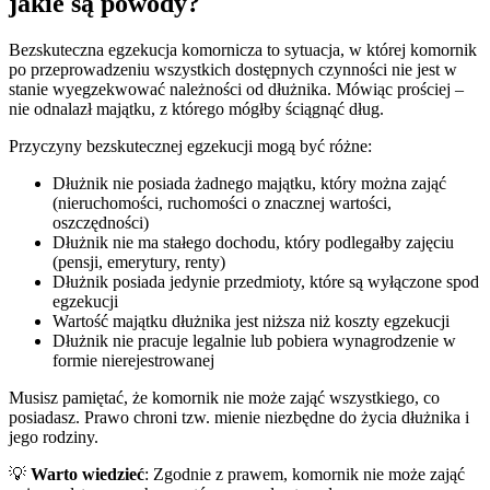
jakie są powody?
Bezskuteczna egzekucja komornicza to sytuacja, w której komornik
po przeprowadzeniu wszystkich dostępnych czynności nie jest w
stanie wyegzekwować należności od dłużnika. Mówiąc prościej –
nie odnalazł majątku, z którego mógłby ściągnąć dług.
Przyczyny bezskutecznej egzekucji mogą być różne:
Dłużnik nie posiada żadnego majątku, który można zająć
(nieruchomości, ruchomości o znacznej wartości,
oszczędności)
Dłużnik nie ma stałego dochodu, który podlegałby zajęciu
(pensji, emerytury, renty)
Dłużnik posiada jedynie przedmioty, które są wyłączone spod
egzekucji
Wartość majątku dłużnika jest niższa niż koszty egzekucji
Dłużnik nie pracuje legalnie lub pobiera wynagrodzenie w
formie nierejestrowanej
Musisz pamiętać, że komornik nie może zająć wszystkiego, co
posiadasz. Prawo chroni tzw. mienie niezbędne do życia dłużnika i
jego rodziny.
💡
Warto wiedzieć
: Zgodnie z prawem, komornik nie może zająć