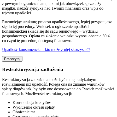
z pewnymi ograniczeniami, takimi jak obowiązek sprzedaży
majątku, nadzór syndyka nad Twoimi finansami oraz wpis do
rejestru upadłości.
Rozumiejąc strukturę procesu upadłościowego, lepiej przygotujesz
się do tej procedury. Wniosek o ogłoszenie upadłości
konsumenckiej składa się do sądu rejonowego – wydziału
gospodarczego. Opłata za złożenie wniosku wynosi obecnie 30 zł,
co czyni tę procedurę dostępną finansowo.
Upadłość konsumencka - kto może z niej skorzystać?
Przeczytaj
Restrukturyzacja zadłużenia
Restrukturyzacja zadłużenia może być mniej radykalnym
rozwiązaniem niż upadłość. Polega ona na zmianie warunków
spłaty długów tak, by były one dostosowane do Twoich możliwości
finansowych. Możliwości restrukturyzacji:
Konsolidacja kredytów
Wydłużenie okresu spłaty
Obniżenie rat
Czasowe zawieszenie spłaty