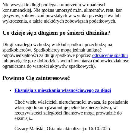
Nie wszystkie długi podlegają umorzeniu w upadłości
konsumenckiej. Nie można umorzyć m.in. alimentów, rent, kar
grzywny, zobowiązań powstałych w wyniku przestępstwa lub
wykroczenia, a także niektórych zobowiązań podatkowych.
Co dzieje się z długiem po śmierci dłużnika?
Długi zmarłego wchodzą w skład spadku i przechodzą na
spadkobierców. Spadkobiercy mogą jednak uniknąć
odpowiedzialności za długi spadkowe poprzez
odrzucenie spadku
lub przyjęcie go z dobrodziejstwem inwentarza (odpowiedzialność
ograniczona do wartości aktywów spadkowych).
Powinno Cię
zainteresować
Eksmisja z mieszkania własnościowego za długi
Choć wielu właścicieli nieruchomości uważa, że posiadanie
własnego lokum gwarantuje pełne bezpieczeństwo, w
rzeczywistości zaległości finansowe mogą prowadzić do
eksmisji...
Cezary Mański | Ostatnia aktualizacja: 16.10.2025