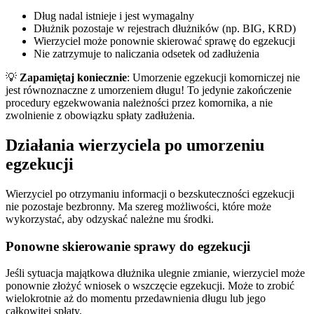
Dług nadal istnieje i jest wymagalny
Dłużnik pozostaje w rejestrach dłużników (np. BIG, KRD)
Wierzyciel może ponownie skierować sprawę do egzekucji
Nie zatrzymuje to naliczania odsetek od zadłużenia
💡
Zapamiętaj koniecznie
: Umorzenie egzekucji komorniczej nie
jest równoznaczne z umorzeniem długu! To jedynie zakończenie
procedury egzekwowania należności przez komornika, a nie
zwolnienie z obowiązku spłaty zadłużenia.
Działania wierzyciela po umorzeniu
egzekucji
Wierzyciel po otrzymaniu informacji o bezskuteczności egzekucji
nie pozostaje bezbronny. Ma szereg możliwości, które może
wykorzystać, aby odzyskać należne mu środki.
Ponowne skierowanie sprawy do egzekucji
Jeśli sytuacja majątkowa dłużnika ulegnie zmianie, wierzyciel może
ponownie złożyć wniosek o wszczęcie egzekucji. Może to zrobić
wielokrotnie aż do momentu przedawnienia długu lub jego
całkowitej spłaty.